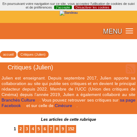
En poursuivant votre navigation sur ce site, vous acceptez l’utilisation de cookies de suivi
et de préférences
J’accepte
Désactiver les cookies
MENU
accueil
Critiques (Julien)
Critiques (Julien)
Julien est enseignant. Depuis septembre 2017, Julien apporte sa
collaboration au site qui publie ses critiques et en devient le principal
rédacteur depuis 2022. Membre de l’UCC (Union des critiques de
Cinéma) depuis l’année 2019, Julien a également collaboré au site
Branchés Culture
. Vous pouvez retrouver ses critiques sur
sa page
Facebook
et sur celle de
Cinécure
.
Les articles de cette rubrique
1
2
3
4
5
6
7
8
9
152