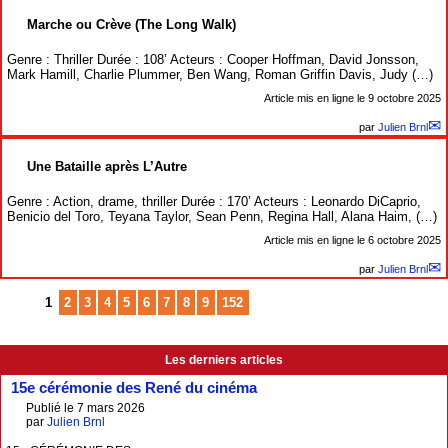
Marche ou Crève (The Long Walk)
Genre : Thriller Durée : 108’ Acteurs : Cooper Hoffman, David Jonsson,
Mark Hamill, Charlie Plummer, Ben Wang, Roman Griffin Davis, Judy (…)
Article mis en ligne le
9 octobre 2025
par
Julien Brnl
Une Bataille après L’Autre
Genre : Action, drame, thriller Durée : 170’ Acteurs : Leonardo DiCaprio,
Benicio del Toro, Teyana Taylor, Sean Penn, Regina Hall, Alana Haim, (…)
Article mis en ligne le
6 octobre 2025
par
Julien Brnl
1
2
3
4
5
6
7
8
9
152
Les derniers articles
15e cérémonie des René du cinéma
Publié le 7 mars 2026
par
Julien Brnl