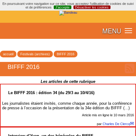
En poursuivant votre navigation sur ce site, vous acceptez l’utilisation de cookies de suivi
et de préférences
J’accepte
Désactiver les cookies
MENU
accueil
Festivals (archives)
BIFFF 2016
BIFFF 2016
Les articles de cette rubrique
Le BIFFF 2016 : édition 34 (du 29/3 au 10/4/16)
Les journalistes étaient invités, comme chaque année, pour la conférence
de presse à l’occasion de la présentation de la 34e édition du BIFFF (…)
Article mis en ligne le
10 mars 2016
par
Charles De Clercq
Interview d’Yvan, un des bénévoles du BIFFF