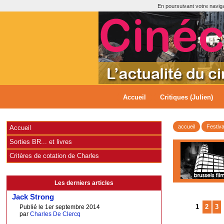
En poursuivant votre navigat
Accueil
Critiques (Julien)
accueil
Festiva
Accueil
Sorties BR... et livres
Critères de cotation de Charles
Les derniers articles
Jack Strong
1
2
3
Publié le 1er septembre 2014
par
Charles De Clercq