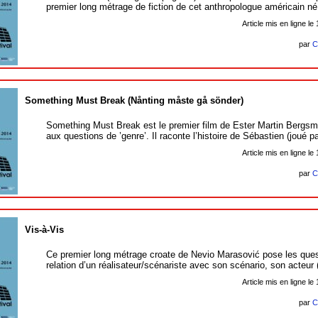
premier long métrage de fiction de cet anthropologue américain n
Article mis en ligne le
par
C
Something Must Break (Nånting måste gå sönder)
Something Must Break est le premier film de Ester Martin Bergs
aux questions de ’genre’. Il raconte l’histoire de Sébastien (joué p
Article mis en ligne le
par
C
Vis-à-Vis
Ce premier long métrage croate de Nevio Marasović pose les ques
relation d’un réalisateur/scénariste avec son scénario, son acteur
Article mis en ligne le
par
C