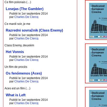
Ce film polonais (…)
Losejas (The Gambler)
Publié le 1er septembre 2014
par
Charles De Clercq
Ce mardi soir, je me
Razredni sovražnik (Class Enemy)
Publié le 1er septembre 2014
par
Charles De Clercq
Class Enemy, deuxièm
Het Vonnis
Publié le 1er septembre 2014
par
Charles De Clercq
Un film de procès
Os fenómenos (Aces)
Publié le 1er septembre 2014
par
Charles De Clercq
Aces est un film (…)
What is Left
Publié le 1er septembre 2014
par
Charles De Clercq