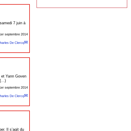
samedi 7 juin à
1er septembre 2014
harles De Clercq
is et Yann Goven
 (…)
1er septembre 2014
harles De Clercq
r. Il s’agit du