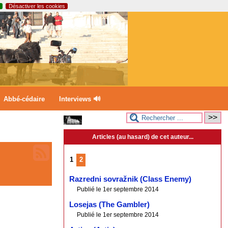
Désactiver les cookies
Abbé-cédaire
Interviews 🔊
Articles (au hasard) de cet auteur...
1
2
Razredni sovražnik (Class Enemy)
Publié le 1er septembre 2014
Losejas (The Gambler)
Publié le 1er septembre 2014