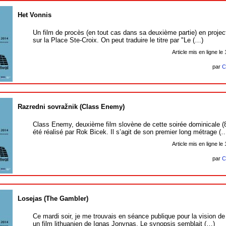
Het Vonnis
Un film de procès (en tout cas dans sa deuxième partie) en projecti
sur la Place Ste-Croix. On peut traduire le titre par "Le (…)
Article mis en ligne le
par
C
Razredni sovražnik (Class Enemy)
Class Enemy, deuxième film slovène de cette soirée dominicale (8
été réalisé par Rok Bicek. Il s’agit de son premier long métrage (
Article mis en ligne le
par
C
Losejas (The Gambler)
Ce mardi soir, je me trouvais en séance publique pour la vision d
un film lithuanien de Ignas Jonynas. Le synopsis semblait (…)