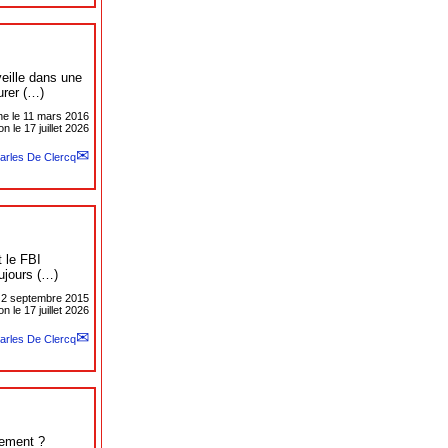
eille dans une
urer (…)
gne le
11 mars 2016
n le 17 juillet 2026
arles De Clercq
t le FBI
ujours (…)
e
2 septembre 2015
n le 17 juillet 2026
arles De Clercq
lement ?