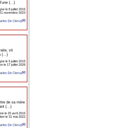
d’une (…)
igne le
8 juillet 2015
e 21 novembre 2023
arles De Clercq
ite, vit
n (…)
igne le
5 juillet 2015
n le 17 juillet 2026
arles De Clercq
rtre de sa mère
ant (…)
gne le
25 avril 2015
tion le 31 mai 2022
arles De Clercq