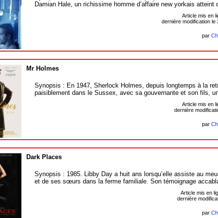
Damian Hale, un richissime homme d’affaire new yorkais atteint 
Article mis en l
dernière modification l
par
Ch
Mr Holmes
Synopsis : En 1947, Sherlock Holmes, depuis longtemps à la retra
paisiblement dans le Sussex, avec sa gouvernante et son fils, u
Article mis en l
dernière modificatio
par
Ch
Dark Places
Synopsis : 1985. Libby Day a huit ans lorsqu’elle assiste au meu
et de ses sœurs dans la ferme familiale. Son témoignage accabl
Article mis en li
dernière modifica
par
Ch