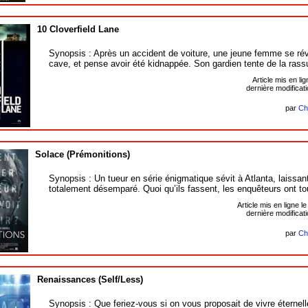
10 Cloverfield Lane
Synopsis : Après un accident de voiture, une jeune femme se rév
cave, et pense avoir été kidnappée. Son gardien tente de la rass
Article mis en li
dernière modificatio
par
Ch
Solace (Prémonitions)
Synopsis : Un tueur en série énigmatique sévit à Atlanta, laissan
totalement désemparé. Quoi qu’ils fassent, les enquêteurs ont to
Article mis en ligne l
dernière modificatio
par
Ch
Renaissances (Self/Less)
Synopsis : Que feriez-vous si on vous proposait de vivre éternel