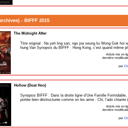
(archives)
-
BIFFF 2015
The Midnight After
Titre original : Na yeh ling san, ngo joa seung liu Wong Gok hoi 
hung Van Synopsis du BIFFF : Hong Kong, c’est quand même pl
Article mis en li
dernière modificatio
par
Ch
Hollow (Doat Hon)
Synopsis BIFFF : Dans la droite ligne d’Une Famille Formidable, 
portée bien déstructurée comme on les aime : Chi, l’ado chiante
Article mis en li
dernière modificatio
par
Ch