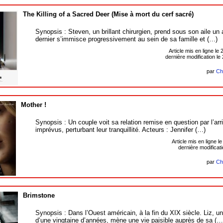
The Killing of a Sacred Deer (Mise à mort du cerf sacré)
Synopsis : Steven, un brillant chirurgien, prend sous son aile un
dernier s’immisce progressivement au sein de sa famille et (…)
Article mis en ligne le
dernière modification l
par
Ch
Mother !
Synopsis : Un couple voit sa relation remise en question par l’arri
imprévus, perturbant leur tranquillité. Acteurs : Jennifer (…)
Article mis en ligne l
dernière modificatio
par
Ch
Brimstone
Synopsis : Dans l’Ouest américain, à la fin du XIX siècle. Liz, 
d’une vingtaine d’années, mène une vie paisible auprès de sa (…