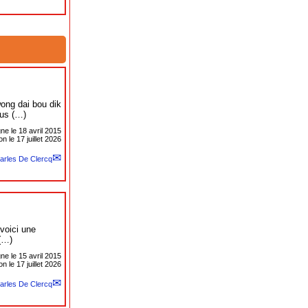
wong dai bou dik
us (…)
gne le
18 avril 2015
n le 17 juillet 2026
arles De Clercq
voici une
 (…)
gne le
15 avril 2015
n le 17 juillet 2026
arles De Clercq