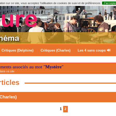
ion sur ce site, vous acceptez l’utilisation de cookies de suivi et de préférences
J’accepte
Critiques (Delphine)
Critiques (Charles)
Les 4 sans coups 🔊
uments associés au mot "
Mystère
"
dans ce site
ticles
(Charles)
1
2