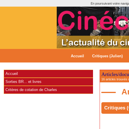
En poursuivant votre navigat
Accueil
Critiques (Julien)
Accueil
Articles/doc
16 articles trouvés 
Sorties BR... et livres
Critères de cotation de Charles
Ar
Critiques 