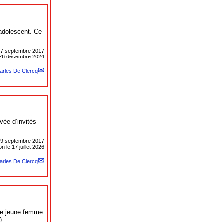
 adolescent. Ce
27 septembre 2017
e 26 décembre 2024
arles De Clercq
vée d’invités
e
9 septembre 2017
n le 17 juillet 2026
arles De Clercq
une jeune femme
)