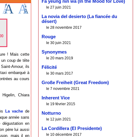
Fa yeung nin wa (In the Mood for Love)
le 27 juin 2021
La novia del desierto (La fiancée du
désert)
le 28 novembre 2017
00
Rouge
le 30 juin 2021
Synonymes
ure ! Mais cette
le 20 mars 2019
 un coup de tête
 Saint-Amour, ils
Félicité
e taxi embarqué à
le 30 mars 2017
contrées au cours
Große Freiheit (Great Freedom)
le 7 novembre 2021
 Higelin, Chiara
Inherent Vice
le 19 février 2015
rès
La vache
de
Notturno
haque année sans
le 12 juin 2021
e dégustation en
La Cordillera (El Presidente)
on père lui aussi
le 10 décembre 2017
sson, mais il en