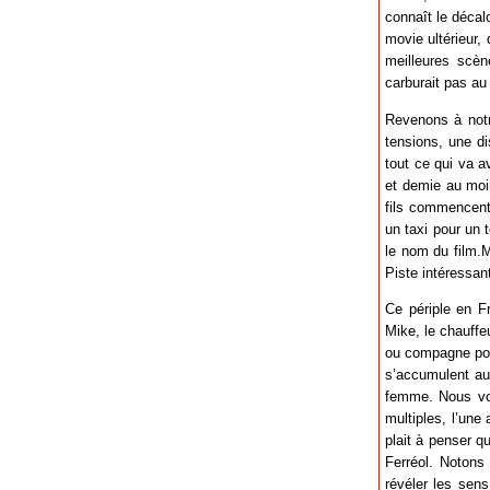
connaît le décal
movie ultérieur,
meilleures scèn
carburait pas au 
Revenons à notre
tensions, une di
tout ce qui va a
et demie au moin
fils commencent 
un taxi pour un 
le nom du film.M
Piste intéressant
Ce périple en Fr
Mike, le chauffe
ou compagne pour
s’accumulent au 
femme. Nous vous
multiples, l’une
plait à penser qu
Ferréol. Notons
révéler les sen