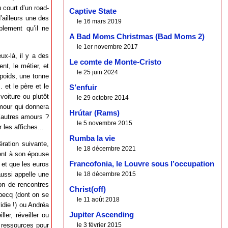
 court d’un road-
Captive State
’ailleurs une des
le 16 mars 2019
blement qu’il ne
A Bad Moms Christmas (Bad Moms 2)
le 1er novembre 2017
x-là, il y a des
Le comte de Monte-Cristo
nt, le métier, et
le 25 juin 2024
 poids, une tonne
 et le père et le
S’enfuir
voiture ou plutôt
le 29 octobre 2014
Amour qui donnera
Hrútar (Rams)
d’autres amours ?
le 5 novembre 2015
 les affiches...
Rumba la vie
ération suivante,
le 18 décembre 2021
ment à son épouse
Francofonia, le Louvre sous l’occupation
 et que les euros
le 18 décembre 2015
aussi appelle une
ion de rencontres
Christ(off)
ebecq (dont on se
le 11 août 2018
vidie !) ou Andréa
Jupiter Ascending
ller, réveiller ou
le 3 février 2015
 ressources pour