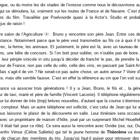
ogue, ou du moins les dix stades de l’ivresse comme nous le découvrirons au
 qui se déroulera, lui, vraiment sur les routes de France et de Navarre. C’est d
es du film. Travaillée par Poelvoorde quasi à la Actor’s Studio et proba
jus de raisin !
 salon de l’Agriculture
. Bruno y rencontre son père Jean. Entre ces deu
stance. Notamment parce que le père veut transmettre au fils ce à quoi il tie
vec, la ferme, les animaux. Et justement, le père est là, avec un taureau de
s, une bête de concours. Si l’on boit pour oublier, on n’oublie pas de boire...
leur périple vinicole in situ jusqu’à décider de franchir le pas, de prendre la 
tour de France, non pas celle du vélo, celle des vins, en passant par Saint 
ais s’agit-il de vin ? Ne serait-ce pas autre chose, un autre amour ? Voire 
e, mais elle semble fausse. C’est en effet la référence au vin que l’on voit sur
ance va associer trois générations ! Il y a Jean, Bruno, le fils et... la gén
ur de taxi, marié et père de famille (Vincent Lacoste). Il téléphone régulière
 lui donner de très (trop) brèves nouvelles, d’autant que la course s’éternise
compteur. Mais un autre téléphone est sollicité, c’est celui de Jean qui lui 
 laissons le plaisir de la découverte en salle. Leur itinéraire sera occas
 avec un propriétaire de maison d’hôte, joué par un surprenant Michel Houell
’il était fait pour ce rôle). Ce sera aussi la rencontre avec Ovidie (oui, oui, O
 enfin Vénus (Céline Sallette) qui tel le jeune homme de
Théorème
va évei
s de chacun des membres du trio. Jusqu’où faut-il puiser pour retrouver des