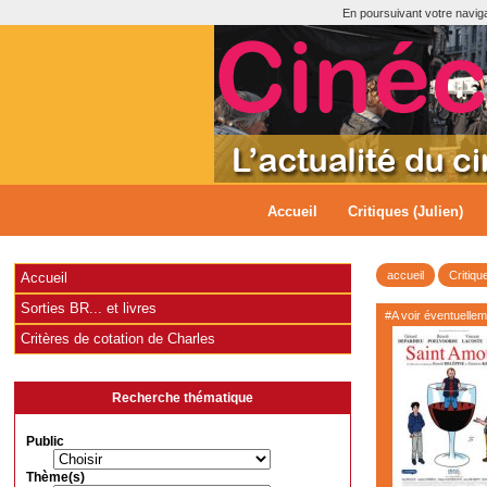
En poursuivant votre navigat
Accueil
Critiques (Julien)
accueil
Critiqu
Accueil
Sorties BR... et livres
#A voir éventuelle
Critères de cotation de Charles
Recherche thématique
Public
Thème(s)