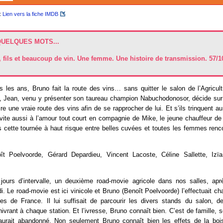
:
Lien vers la fiche IMDB
QUELQUES MOTS...
, fils et beaucoup de vin. Une femme. Une histoire de transmission. 57/1
 les ans, Bruno fait la route des vins… sans quitter le salon de l’Agricult
, Jean, venu y présenter son taureau champion Nabuchodonosor, décide sur
re une vraie route des vins afin de se rapprocher de lui. Et s’ils trinquent au
 vite aussi à l’amour tout court en compagnie de Mike, le jeune chauffeur d
s cette tournée à haut risque entre belles cuvées et toutes les femmes ren
t Poelvoorde, Gérard Depardieu, Vincent Lacoste, Céline Sallette, Izïa
 jours d’intervalle, un deuxième road-movie agricole dans nos salles, ap
 Le road-movie est ici vinicole et Bruno (Benoît Poelvoorde) l’effectuait c
tes de France. Il lui suffisait de parcourir les divers stands du salon, d
nivrant à chaque station. Et l’ivresse, Bruno connaît bien. C’est de famille, s
 aurait abandonné. Non seulement Bruno connaît bien les effets de la boi