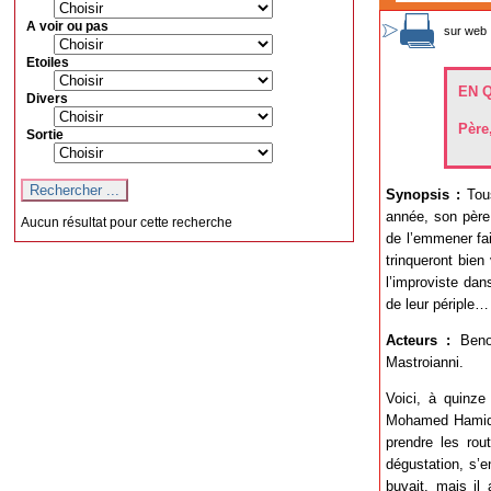
A voir ou pas
sur web 
Etoiles
EN 
Divers
Père
Sortie
Synopsis :
Tous
année, son père
Aucun résultat pour cette recherche
de l’emmener fai
trinqueront bien
l’improviste dan
de leur périple…
Acteurs :
Benoî
Mastroianni.
Voici, à quinze
Mohamed Hamidi.
prendre les rou
dégustation, s’e
buvait, mais il