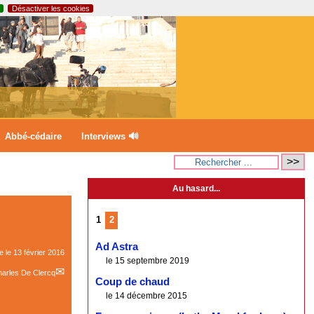
Désactiver les cookies
Abbé-cédaire
Interviews 🔊
Au hasard...
1
2
Ad Astra
ne le
13 février 2016
le 15 septembre 2019
arles De Clercq
Coup de chaud
le 14 décembre 2015