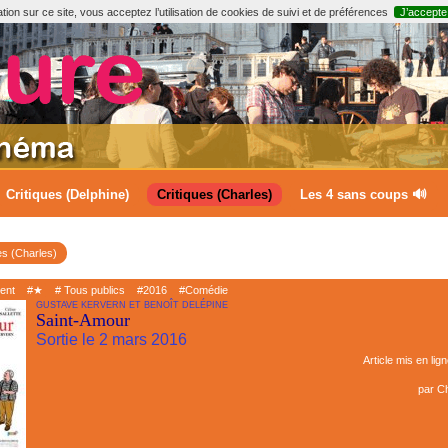
ion sur ce site, vous acceptez l’utilisation de cookies de suivi et de préférences
J’accepte
Critiques (Delphine)
Critiques (Charles)
Les 4 sans coups 🔊
es (Charles)
ment
#★
# Tous publics
#2016
#Comédie
GUSTAVE KERVERN ET BENOÎT DELÉPINE
Saint-Amour
Sortie le 2 mars 2016
Article mis en lig
par
Ch