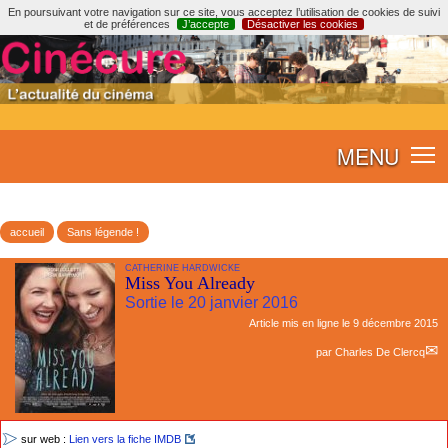
En poursuivant votre navigation sur ce site, vous acceptez l’utilisation de cookies de suivi
et de préférences
J’accepte
Désactiver les cookies
MENU
accueil
Sans légende !
CATHERINE HARDWICKE
Miss You Already
Sortie le 20 janvier 2016
Article mis en ligne le
9 décembre 2015
par
Charles De Clercq
sur web :
Lien vers la fiche IMDB