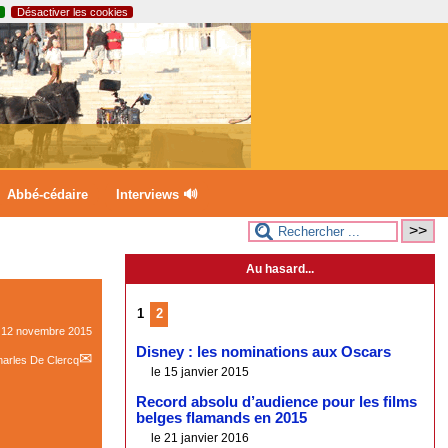
Désactiver les cookies
Abbé-cédaire
Interviews 🔊
Au hasard...
1
2
e
12 novembre 2015
Disney : les nominations aux Oscars
arles De Clercq
le 15 janvier 2015
Record absolu d’audience pour les films
belges flamands en 2015
le 21 janvier 2016