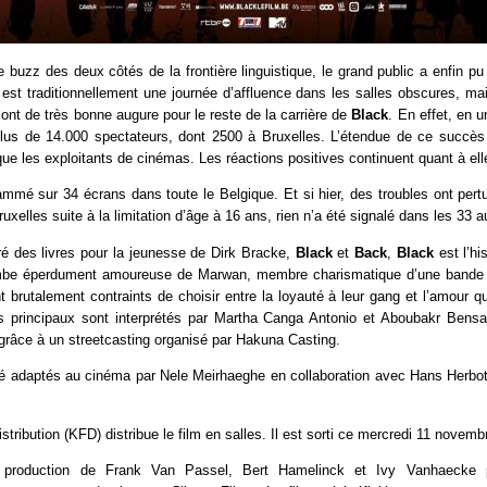
buzz des deux côtés de la frontière linguistique, le grand public a enfin pu
st traditionnellement une journée d’affluence dans les salles obscures, mai
sont de très bonne augure pour le reste de la carrière de
Black
. En effet, en u
 plus de 14.000 spectateurs, dont 2500 à Bruxelles. L’étendue de ce succès
que les exploitants de cinémas. Les réactions positives continuent quant à elle
mmé sur 34 écrans dans toute le Belgique. Et si hier, des troubles ont pert
ruxelles suite à la limitation d’âge à 16 ans, rien n’a été signalé dans les 33 
ré des livres pour la jeunesse de Dirk Bracke,
Black
et
Back
,
Black
est l’hi
mbe éperdument amoureuse de Marwan, membre charismatique d’une bande r
 brutalement contraints de choisir entre la loyauté à leur gang et l’amour qu’
les principaux sont interprétés par Martha Canga Antonio et Aboubakr Bensa
grâce à un streetcasting organisé par Hakuna Casting.
té adaptés au cinéma par Nele Meirhaeghe en collaboration avec Hans Herbots
stribution (KFD) distribue le film en salles. Il est sorti ce mercredi 11 novemb
production de Frank Van Passel, Bert Hamelinck et Ivy Vanhaecke p