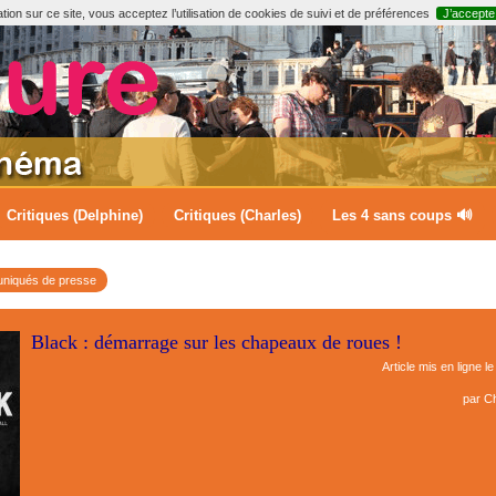
ion sur ce site, vous acceptez l’utilisation de cookies de suivi et de préférences
J’accepte
Critiques (Delphine)
Critiques (Charles)
Les 4 sans coups 🔊
iqués de presse
Black : démarrage sur les chapeaux de roues !
Article mis en ligne l
par
Ch