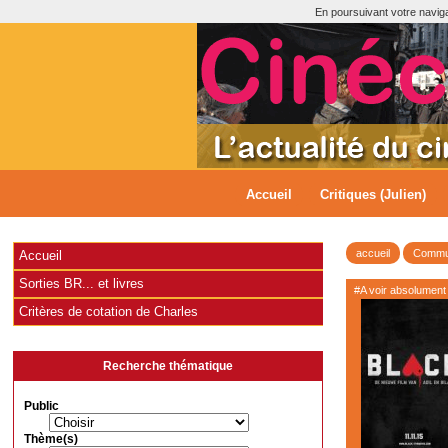
En poursuivant votre navigat
Accueil
Critiques (Julien)
accueil
Commun
Accueil
Sorties BR... et livres
#A voir absolument
Critères de cotation de Charles
Recherche thématique
Public
Thème(s)