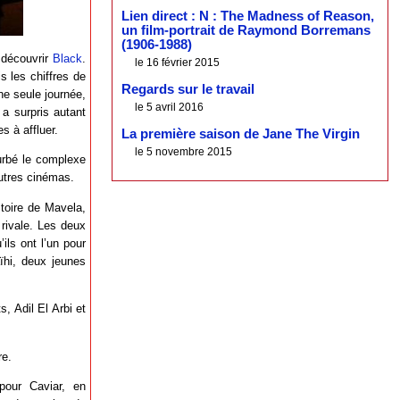
Lien direct : N : The Madness of Reason,
un film-portrait de Raymond Borremans
(1906-1988)
 découvrir
Black
.
le 16 février 2015
s les chiffres de
Regards sur le travail
ne seule journée,
le 5 avril 2016
 a surpris autant
s à affluer.
La première saison de Jane The Virgin
le 5 novembre 2015
urbé le complexe
autres cinémas.
stoire de Mavela,
ivale. Les deux
ils ont l’un pour
ïhi, deux jeunes
, Adil El Arbi et
re.
our Caviar, en