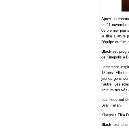
Après un énorme 
Le 11 novembre e
ce premier jour 
le film a attiré
l’équipe du film 
Black
est progra
de Kinepolis à B
Largement inspi
15 ans. Elle to
jeunes gens sont
l’autre. Les rô
acteurs trouvés 
Les livres ont é
Bilall Fallah.
Kinepolis Film Di
Black
est une 