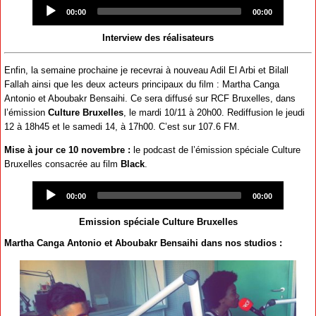
Audio
Player
00:00
00:00
Interview des réalisateurs
Enfin, la semaine prochaine je recevrai à nouveau Adil El Arbi et Bilall
Fallah ainsi que les deux acteurs principaux du film : Martha Canga
Antonio et Aboubakr Bensaihi. Ce sera diffusé sur RCF Bruxelles, dans
l’émission
Culture Bruxelles
, le mardi 10/11 à 20h00. Rediffusion le jeudi
12 à 18h45 et le samedi 14, à 17h00. C’est sur 107.6 FM.
Mise à jour ce 10 novembre :
le podcast de l’émission spéciale Culture
Bruxelles consacrée au film
Black
.
Audio
Player
00:00
00:00
Emission spéciale Culture Bruxelles
Martha Canga Antonio et Aboubakr Bensaihi dans nos studios :