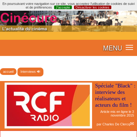
En poursuivant votre navigation sur ce site, vous acceptez l’utilisation de cookies de suivi
et de préférences
J’accepte
Désactiver les cookies
MENU
accueil
Interviews 🔊
Spéciale "Black" :
interview des
réalisateurs et
acteurs du film !
Article mis en ligne le
3
novembre 2015
par
Charles De Clercq