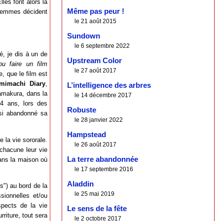
les font alors la
Même pas peur !
femmes décident
le 21 août 2015
Sundown
le 6 septembre 2022
é, je dis à un de
Upstream Color
pu faire un film
le 27 août 2017
, que le film est
mimachi Diary
,
L’intelligence des arbres
 Kamakura, dans la
le 14 décembre 2017
14 ans, lors des
Robuste
ssi abandonné sa
le 28 janvier 2022
Hampstead
e la vie sororale.
le 26 août 2017
chacune leur vie
La terre abandonnée
dans la maison où
le 17 septembre 2016
Aladdin
s") au bord de la
le 25 mai 2019
sionnelles et/ou
pects de la vie
Le sens de la fête
rriture, tout sera
le 2 octobre 2017