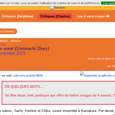
ion sur ce site, vous acceptez l’utilisation de cookies de suivi et de préférences
J’accepte
Critiques (Delphine)
Critiques (Charles)
Les 4 sans coups 🔊
es (Charles)
#2015
#Drame
-EDA
te soeur (Umimachi Diary)
 novembre 2015
Article mis en ligne le
par
Ch
sur web :
Lien vers la fiche IMDB
EN QUELQUES MOTS...
Un film doux, lent, poétique qui offre de belles images de 4 soeurs. 
s sœurs, Sachi, Yoshino et Chika, vivent ensemble à Kamakura. Par devoir, 