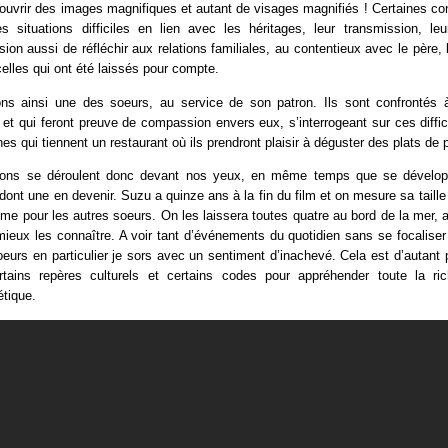
ouvrir des images magnifiques et autant de visages magnifiés ! Certaines co
es situations difficiles en lien avec les héritages, leur transmission, leu
sion aussi de réfléchir aux relations familiales, au contentieux avec le père, l
elles qui ont été laissés pour compte.
ns ainsi une des soeurs, au service de son patron. Ils sont confrontés 
ile et qui feront preuve de compassion envers eux, s’interrogeant sur ces diffi
es qui tiennent un restaurant où ils prendront plaisir à déguster des plats de 
sons se déroulent donc devant nos yeux, en même temps que se dévelo
ont une en devenir. Suzu a quinze ans à la fin du film et on mesure sa taill
 pour les autres soeurs. On les laissera toutes quatre au bord de la mer, 
mieux les connaître. A voir tant d’événements du quotidien sans se focaliser 
oeurs en particulier je sors avec un sentiment d’inachevé. Cela est d’autant 
ains repères culturels et certains codes pour appréhender toute la ric
tique.