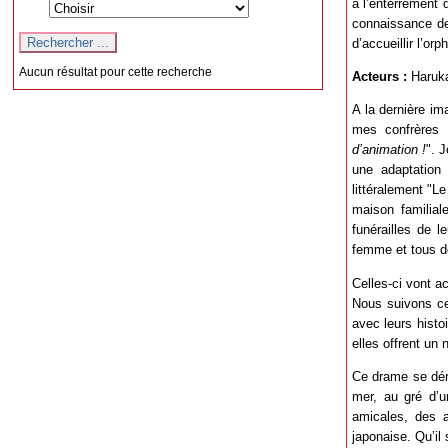
à l’enterrement 
connaissance de
d’accueillir l’or
Aucun résultat pour cette recherche
Acteurs :
Haruka
A la dernière im
mes confrères c
d’animation !
". 
une adaptation
littéralement "Le
maison familial
funérailles de 
femme et tous deu
Celles-ci vont ac
Nous suivons ce
avec leurs histo
elles offrent un 
Ce drame se déro
mer, au gré d’u
amicales, des 
japonaise. Qu’il 