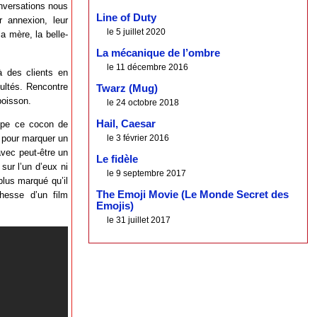
nversations nous
Line of Duty
r annexion, leur
le 5 juillet 2020
a mère, la belle-
La mécanique de l’ombre
le 11 décembre 2016
à des clients en
cultés. Rencontre
Twarz (Mug)
poisson.
le 24 octobre 2018
Hail, Caesar
ppe ce cocon de
e pour marquer un
le 3 février 2016
avec peut-être un
Le fidèle
sur l’un d’eux ni
le 9 septembre 2017
plus marqué qu’il
The Emoji Movie (Le Monde Secret des
hesse d’un film
Emojis)
le 31 juillet 2017