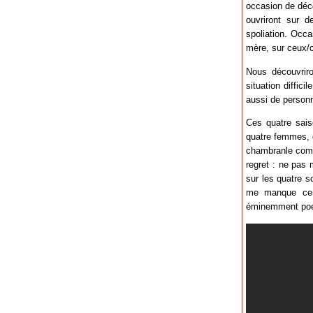
occasion de déc
ouvriront sur d
spoliation. Occa
mère, sur ceux/c
Nous découvriro
situation diffic
aussi de personn
Ces quatre sai
quatre femmes, d
chambranle comme
regret : ne pas 
sur les quatre s
me manque cert
éminemment poé