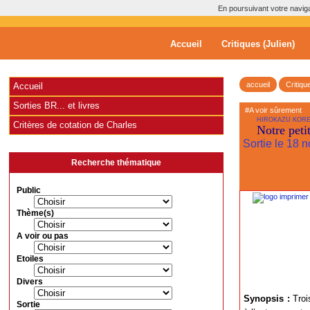
En poursuivant votre navigat
Accueil
Critiques (Julien)
accueil
Critiqu
Accueil
Sorties BR... et livres
#A voir sûrement
HIROKAZU KORE
Critères de cotation de Charles
Notre peti
Sortie le 18
Recherche thématique
Public
Thème(s)
A voir ou pas
Etoiles
Divers
Synopsis :
Troi
Sortie