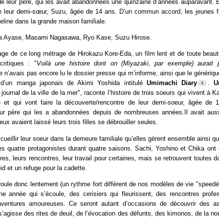
de leur père, qui les avait abandonnées une quinzaine d’années auparavant. El
 leur demi-sœur, Suzu, âgée de 14 ans. D’un commun accord, les jeunes 
pheline dans la grande maison familiale.
 Ayase, Masami Nagasawa, Ryo Kase, Suzu Hirose.
age de ce long métrage de Hirokazu Kore-Eda, un film lent et de toute beaut
ritiques : "
Voilà une histoire dont on (Miyazaki, par exemple) aurait 
Je n’avais pas encore lu le dossier presse qui m’informe, ainsi que le générique
 d’un manga japonais de Akimi Yoshida intitulé
Umimachi Diary
.
U
 journal de la ville de la mer", raconte l’histoire de trois soeurs qui vivent à
e et qui vont faire la découverte/rencontre de leur demi-soeur, âgée de 
leur père qui les a abandonnées depuis de nombreuses années.Il avait au
x avaient laissé leurs trois filles se débrouiller seules.
cueillir leur soeur dans la demeure familiale qu’elles gèrent ensemble ainsi qu
s quatre protagonistes durant quatre saisons. Sachi, Yoshino et Chika ont 
ires, leurs rencontres, leur travail pour certaines, mais se retrouvent toutes 
nid et un refuge pour la cadette.
ule donc lentement (un rythme fort différent de nos modèles de vie "speedé
ne année qui s’écoule, des cerisiers qui fleurissent, des rencontres profes
aventures amoureuses. Ce seront autant d’occasions de découvrir des as
s’agisse des rites de deuil, de l’évocation des défunts, des kimonos, de la nou