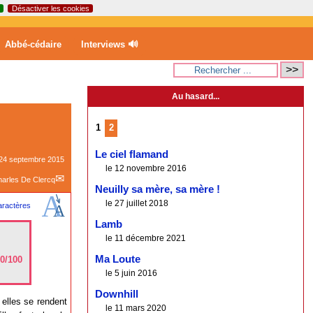
Désactiver les cookies
Abbé-cédaire
Interviews 🔊
Au hasard...
1
2
Le ciel flamand
24 septembre 2015
le 12 novembre 2016
arles De Clercq
Neuilly sa mère, sa mère !
le 27 juillet 2018
Lamb
le 11 décembre 2021
Ma Loute
70/100
le 5 juin 2016
Downhill
elles se rendent
le 11 mars 2020