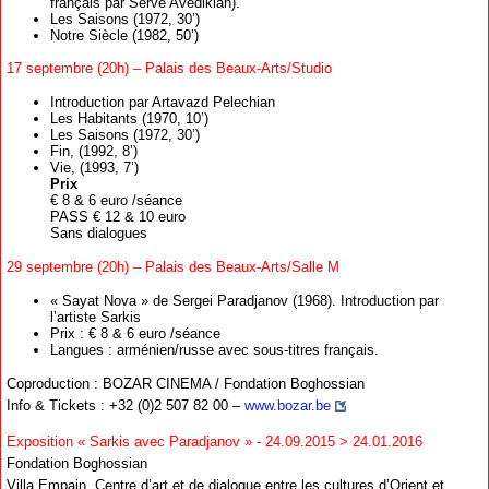
français par Serve Avédikian).
Les Saisons (1972, 30’)
Notre Siècle (1982, 50’)
17 septembre (20h) – Palais des Beaux-Arts/Studio
Introduction par Artavazd Pelechian
Les Habitants (1970, 10’)
Les Saisons (1972, 30’)
Fin, (1992, 8’)
Vie, (1993, 7’)
Prix
€ 8 & 6 euro /séance
PASS € 12 & 10 euro
Sans dialogues
29 septembre (20h) – Palais des Beaux-Arts/Salle M
« Sayat Nova » de Sergei Paradjanov (1968). Introduction par
l’artiste Sarkis
Prix : € 8 & 6 euro /séance
Langues : arménien/russe avec sous-titres français.
Coproduction : BOZAR CINEMA / Fondation Boghossian
Info & Tickets : +32 (0)2 507 82 00 –
www.bozar.be
Exposition « Sarkis avec Paradjanov » - 24.09.2015 > 24.01.2016
Fondation Boghossian
Villa Empain, Centre d’art et de dialogue entre les cultures d’Orient et