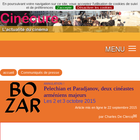
En poursuivant votre navigation sur ce site, vous acceptez l’utilisation de cookies de suivi
et de préférences
J’accepte
Désactiver les cookies
MENU
accueil
Communiqués de presse
ANNULATION !
Pelechian et Paradjanov, deux cinéastes
arméniens majeurs
Les 2 et 3 octobre 2015
Article mis en ligne le
22 septembre 2015
par
Charles De Clercq