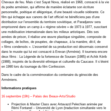
Chevaux de feu. Mais c’est Sayat Nova, réalisé en 1968, consacré à la vie
du poète arménien, qui affirme de manière éclatante son écriture
personnelle, poétique et allégorique, d’une beauté visuelle sidérante. Ce
film qui échappe aux canons de l’art officiel ne bénéficiera pas d’une
distribution sur l’ensemble du territoire soviétique, et Paradjanov sera
emprisonné dans un camp à « régime sévère » de 1973 à 1977, suscitant
une mobilisation internationale dans les milieux artistiques. Dès ses
années de prison, il réalise une œuvre plastique singulière, composée de
collages, de boîtes, de poupées, de chapeaux, à la manière, dit-il, de
« films condensés ». L’essentiel de sa production est désormais conservé
dans le musée qui lui est consacré à Erevan (Arménie). Il tournera encore
deux films : La Légende de la forteresse de Souram (1985) et Achik Kérib
(1988), inspirés de la diversité ethnique et culturelle du Caucase. Il s’éteint
en 1990 lors du tournage du film Confession.
Dans le cadre de la commémoration du centenaire du génocide des
Arméniens.
Informations pratiques
16 septembre (19h) – Palais des Beaux-Arts/Studio
Projection & Master Class avec Artavazd Pelechian animée par
Rémi Fontanel – Université de Lyon (traduction simultanée vers le