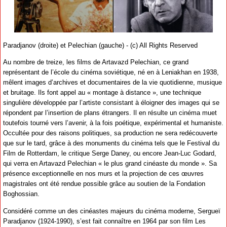
Paradjanov (droite) et Pelechian (gauche) - (c) All Rights Reserved
Au nombre de treize, les films de Artavazd Pelechian, ce grand
représentant de l’école du cinéma soviétique, né en à Leniakhan en 1938,
mêlent images d’archives et documentaires de la vie quotidienne, musique
et bruitage. Ils font appel au « montage à distance », une technique
singulière développée par l’artiste consistant à éloigner des images qui se
répondent par l’insertion de plans étrangers. Il en résulte un cinéma muet
toutefois tourné vers l’avenir, à la fois poétique, expérimental et humaniste.
Occultée pour des raisons politiques, sa production ne sera redécouverte
que sur le tard, grâce à des monuments du cinéma tels que le Festival du
Film de Rotterdam, le critique Serge Daney, ou encore Jean-Luc Godard,
qui verra en Artavazd Pelechian « le plus grand cinéaste du monde ». Sa
présence exceptionnelle en nos murs et la projection de ces œuvres
magistrales ont été rendue possible grâce au soutien de la Fondation
Boghossian.
Considéré comme un des cinéastes majeurs du cinéma moderne, Sergueï
Paradjanov (1924-1990), s’est fait connaître en 1964 par son film Les