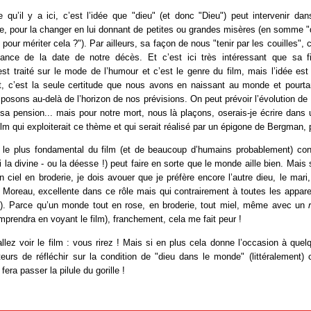
qu’il y a ici, c’est l’idée que "dieu" (et donc "Dieu") peut intervenir da
, pour la changer en lui donnant de petites ou grandes misères (en somme "q
’ pour mériter cela ?"). Par ailleurs, sa façon de nous "tenir par les couilles",
ance de la date de notre décès. Et c’est ici très intéressant que sa f
est traité sur le mode de l’humour et c’est le genre du film, mais l’idée es
et, c’est la seule certitude que nous avons en naissant au monde et pourtan
osons au-delà de l’horizon de nos prévisions. On peut prévoir l’évolution de 
 sa pension... mais pour notre mort, nous là plaçons, oserais-je écrire dans 
ilm qui exploiterait ce thème et qui serait réalisé par un épigone de Bergman,
é le plus fondamental du film (et de beaucoup d’humains probablement) con
ci la divine - ou la déesse !) peut faire en sorte que le monde aille bien. Mais s
 ciel en broderie, je dois avouer que je préfère encore l’autre dieu, le mar
Moreau, excellente dans ce rôle mais qui contrairement à toutes les appare
t !). Parce qu’un monde tout en rose, en broderie, tout miel, même avec un
prendra en voyant le film), franchement, cela me fait peur !
llez voir le film : vous rirez ! Mais si en plus cela donne l’occasion à qu
teurs de réfléchir sur la condition de "dieu dans le monde" (littéralement)
era passer la pilule du gorille !