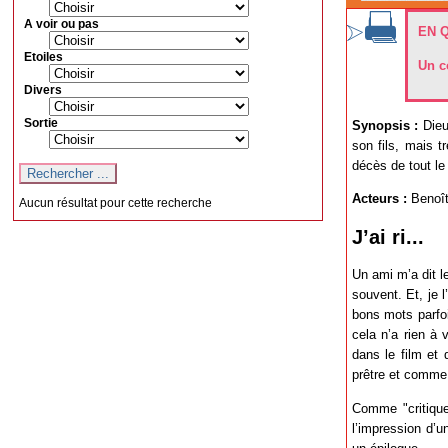
A voir ou pas
EN 
Etoiles
Un co
Divers
Sortie
Synopsis :
Dieu
son fils, mais t
décès de tout 
Acteurs :
Benoît
Aucun résultat pour cette recherche
J’ai ri...
Un ami m’a dit l
souvent. Et, je 
bons mots parfoi
cela n’a rien à 
dans le film et
prêtre et comme 
Comme "critique"
l’impression d’