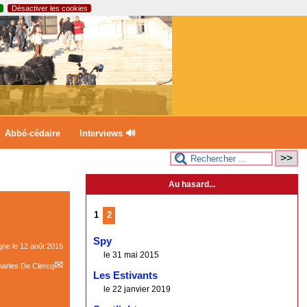
Désactiver les cookies
Abbé-cédaire
Interviews 🔊
Au hasard...
1
2
Spy
igne le
12 août 2015
le 31 mai 2015
arles De Clercq
Les Estivants
le 22 janvier 2019