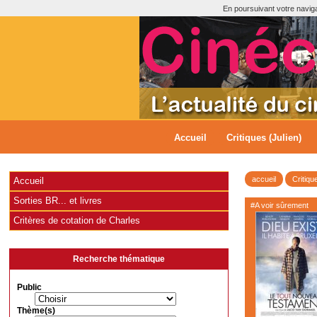
En poursuivant votre navigat
Accueil
Critiques (Julien)
accueil
Critiqu
Accueil
Sorties BR... et livres
#A voir sûrement
Critères de cotation de Charles
Recherche thématique
Public
Thème(s)