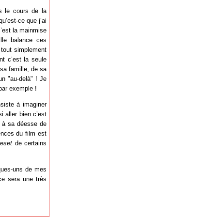
ns le cours de la
u’est-ce que j’ai
 c’est la mainmise
ille balance ces
t tout simplement
t c’est la seule
sa famille, de sa
un "au-delà" ! Je
 par exemple !
siste à imaginer
i aller bien c’est
i, à sa déesse de
nces du film est
reset
de certains
elques-uns de mes
 ce sera une très