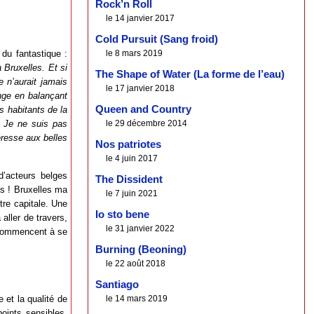
Rock’n Roll
le 14 janvier 2017
Cold Pursuit (Sang froid)
le 8 mars 2019
du fantastique :
 Bruxelles. Et si
The Shape of Water (La forme de l’eau)
e n’aurait jamais
le 17 janvier 2018
enge en balançant
Queen and Country
s habitants de la
le 29 décembre 2014
. Je ne suis pas
éresse aux belles
Nos patriotes
le 4 juin 2017
d’acteurs belges
The Dissident
es ! Bruxelles ma
le 7 juin 2021
tre capitale. Une
Io sto bene
aller de travers,
le 31 janvier 2022
 commencent à se
Burning (Beoning)
le 22 août 2018
Santiago
 et la qualité de
le 14 mars 2019
oints sensibles.