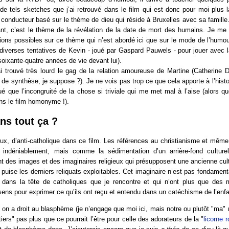
de tels sketches que j’ai retrouvé dans le film qui est donc pour moi plus
 conducteur basé sur le thème de dieu qui réside à Bruxelles avec sa famille
ant, c’est le thème de la révélation de la date de mort des humains. Je me 
tions possibles sur ce thème qui n’est abordé ici que sur le mode de l’humou
 diverses tentatives de Kevin - joué par Gaspard Pauwels - pour jouer avec l
 soixante-quatre années de vie devant lui).
ai trouvé très lourd le gag de la relation amoureuse de Martine (Catherine 
e de synthèse, je suppose ?). Je ne vois pas trop ce que cela apporte à l’histo
ué que l’incongruité de la chose si triviale qui me met mal à l’aise (alors q
s le film homonyme !).
ns tout ça ?
ieux, d’anti-catholique dans ce film. Les références au christianisme et mêm
, indéniablement, mais comme la sédimentation d’un arrière-fond cultur
ont des images et des imaginaires religieux qui présupposent une ancienne cult
 puise les derniers reliquats exploitables. Cet imaginaire n’est pas fondament
 dans la tête de catholiques que je rencontre et qui n’ont plus que des 
ens pour exprimer ce qu’ils ont reçu et entendu dans un catéchisme de l’enf
 on a droit au blasphème (je n’engage que moi ici, mais notre ou plutôt "ma" r
iers" pas plus que ce pourrait l’être pour celle des adorateurs de la "
licorne r