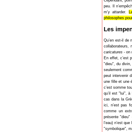
Cependant, poin
peu. Il n’empêch
m’y attarder.
L
philosophes pour
Les impen
Qu’en est-il de 
collaborateurs,
caricatures
- on 
En effet, c’est 
"dieu", du divin
seulement comme
peut intervenir 
une fille et une
c’est somme tout
qu’il est "lui",
cas dans la Grèc
ici, n’est pas f
comme un extra-
présente "dieu" 
l’eau) n’est que
"symbolique", ma