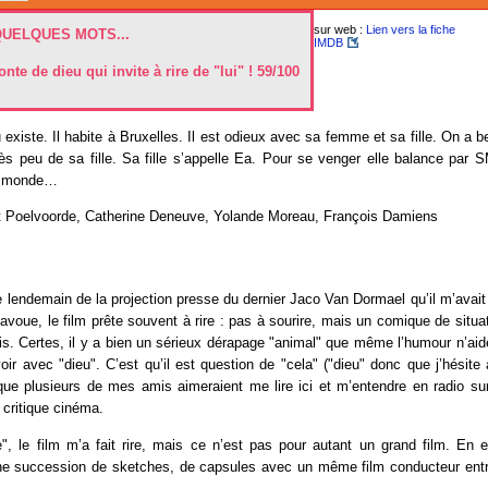
sur web :
Lien vers la fiche
QUELQUES MOTS...
IMDB
nte de dieu qui invite à rire de "lui" ! 59/100
 existe. Il habite à Bruxelles. Il est odieux avec sa femme et sa fille. On a 
rès peu de sa fille. Sa fille s’appelle Ea. Pour se venger elle balance par
le monde…
 Poelvoorde, Catherine Deneuve, Yolande Moreau, François Damiens
e lendemain de la projection presse du dernier Jaco Van Dormael qu’il m’avait 
l’avoue, le film prête souvent à rire : pas à sourire, mais un comique de situa
s. Certes, il y a bien un sérieux dérapage "animal" que même l’humour n’aid
voir avec "dieu". C’est qu’il est question de "cela" ("dieu" donc que j’hésite 
 que plusieurs de mes amis aimeraient me lire ici et m’entendre en radio s
critique cinéma.
, le film m’a fait rire, mais ce n’est pas pour autant un grand film. En ef
une succession de sketches, de capsules avec un même film conducteur entr