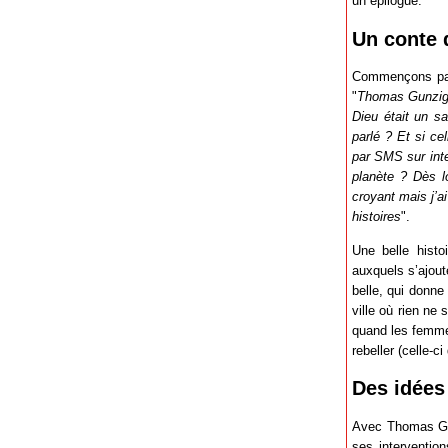
un épilogue.
Un conte 
Commençons par 
"
Thomas Gunzig, 
Dieu était un sa
parlé ? Et si ce
par SMS sur inte
planète ? Dès l
croyant mais j’a
histoires
".
Une belle histo
auxquels s’ajout
belle, qui donne
ville où rien ne
quand les femme
rebeller (celle-ci
Des idées 
Avec Thomas Gunz
ses interventio