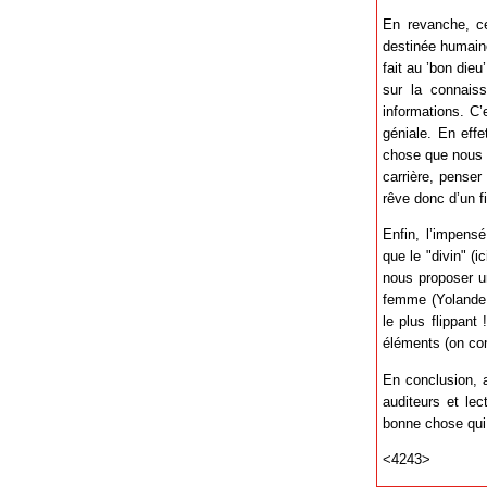
En revanche, ce 
destinée humaine
fait au ’bon dieu
sur la connaiss
informations. C’
géniale. En eff
chose que nous p
carrière, penser
rêve donc d’un f
Enfin, l’impens
que le "divin" (i
nous proposer un
femme (Yolande 
le plus flippan
éléments (on com
En conclusion, a
auditeurs et lec
bonne chose qui f
<4243>