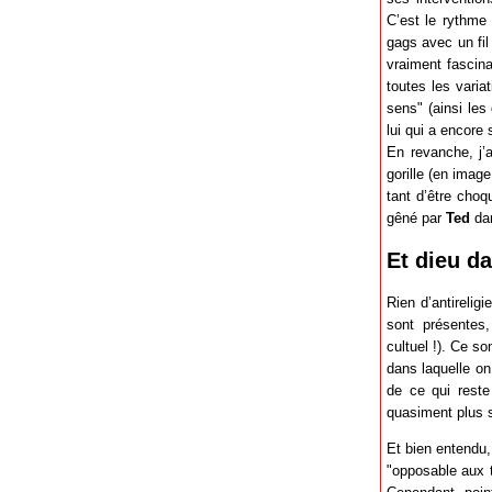
C’est le rythme 
gags avec un fil
vraiment fascin
toutes les varia
sens" (ainsi les
lui qui a encore
En revanche, j’
gorille (en imag
tant d’être choq
gêné par
Ted
dan
Et dieu da
Rien d’antirelig
sont présentes
cultuel !). Ce s
dans laquelle on
de ce qui reste
quasiment plus s
Et bien entendu,
"opposable aux t