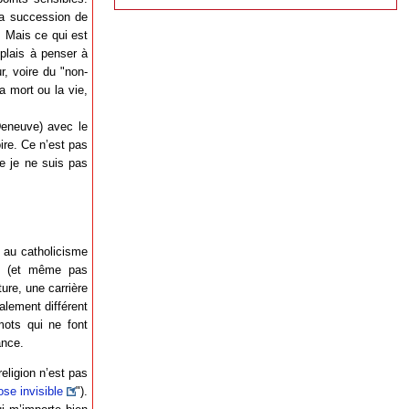
 la succession de
. Mais ce qui est
plais à penser à
r, voire du "non-
a mort ou la vie,
Deneuve) avec le
ire. Ce n’est pas
ue je ne suis pas
e au catholicisme
el (et même pas
ure, une carrière
alement différent
mots qui ne font
ance.
eligion n’est pas
ose invisible
").