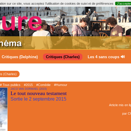
ion sur ce site, vous acceptez l’utilisation de cookies de suivi et de préférences
J’accepte
Critiques (Delphine)
Critiques (Charles)
Les 4 sans coups 🔊
es (Charles)
# Tous publics
#2015
#Comédie
#Humour
JACO VAN DORMAEL (2015)
Le tout nouveau testament
Sortie le 2 septembre 2015
Article mis en l
par
Ch