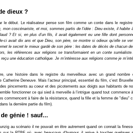
de dieux ?
le début. Le réalisateur pense son film comme un conte dans le registre 
mon coscénariste, et moi, sommes partis de l’idée : Dieu existe, il habite à
laud ? Et si, en plus d’un fils, il avait également eu une fille dont personn
lle-ci avait dix ans et que Dieu, son père, se montre si odieux qu’elle se v
rnet le secret le mieux gardé de son père : les dates de décès de chacun de
ors, les références aux religions se transformaient en un conte surréaliste
i reçu une éducation catholique. Je m’intéresse aux religions comme je m’int
ire, une histoire dans le registre du merveilleux avec un grand nombre 
e Catherine Deneuve. Mais l’acteur principal, essentiel du film, c’est Bruxell
 des pincements au coeur et des picotements aux doigts aux habitants de no
 semble fonctionner ce qui sied à merveille à l’intrigue quand tout commence à 
s commencent à faire de la résistance, quand la fille et la femme de "dieu"
 dans la dernière partie du film).
de génie ! sauf...
ig au scénario il ne pouvait en être autrement quand on connait la finesse
ns sur la RTBF où, avec beaucoup d’humour, il arrive à toucher quelques p