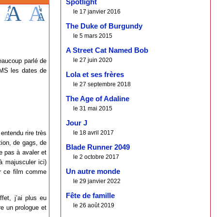
Spotlight
le 17 janvier 2016
The Duke of Burgundy
le 5 mars 2015
A Street Cat Named Bob
le 27 juin 2020
beaucoup parlé de
 SMS les dates de
Lola et ses frères
le 27 septembre 2018
The Age of Adaline
le 31 mai 2015
Jour J
le 18 avril 2017
entendu rire très
tion, de gags, de
Blade Runner 2049
e pas à avaler et
le 2 octobre 2017
à majusculer ici)
Un autre monde
ur ce film comme
le 29 janvier 2022
Fête de famille
fet, j’ai plus eu
le 26 août 2019
e un prologue et