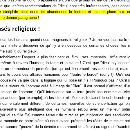
t de blasphème donc. J’ajouterais encore que je suis
a-thée
de ce dieu-là qu
e que les/ces représentations de "dieu" sont très intéressantes, passionnan
e cinéphile peut donc ici abandonner la lecture et laisser place aux c
 le dernier paragraphe !
sés religieux !
nous les humains quand nous imaginons le religieux ? Je ne vise pas ici le r
 mais invite à découvrir ce qu’il y a en dessous de certaines choses, les i
me suit ?) du religieux.
probablement l’aspect le plus fascinant du film : ses impensés ! Affleurent 
, même à travers l’humour, la farce et la satire ! C’est que "dieu" s’y donne
 un emmerdeur de première (ce qui est finalement très secondaire), mais
dans le cours des affaires humaines pour "foutre le bordel" (sorry !). Qu’il so
 épouse ne va que dans la logique qui lui pose un fils ! Pourquoi pas ? Qu’il s
e le revers de l’homme créé à l’image de "Dieu". Il est normal d’affirmer, d’u
 à l’image de l’homme ! Qu’il intervienne sur la terre (mais pas comme au ciel !
e antique (par exemple) où les dieux et déesses foulaient le sol de notre p
ondamentalement différent de certaines nouvelles de science-fiction qui pr
terrestre plus intelligent que les humains (et/ou avec un meilleur ordin
(où ici sa fille Ea) comme faiseur de miracles (multiplication des sandwic
 la monnaie de notre pièce où nous avons présenté les récits de miracles n
is comme "preuve" de la divinité (notamment de Jésus) ou signe de "saintet