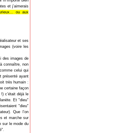
i m’importe bien
tes et j’aimerais
urieux... ou aux
éalisateur et ses
mages (voire les
ici des images de
 à connaître, non
 comme celui qui
it présenté ayant
oit très humain :
ne certaine façon
) c’était déjà le
lanète. Et "dieu"
ésentaient "dieu"
ateur). Que l’on
hes et marche sur
on sur le mode du
é".