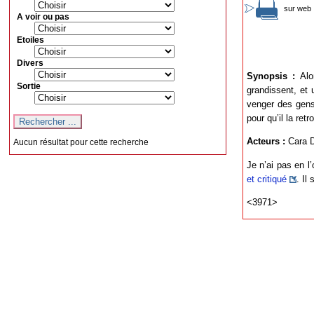
sur web 
A voir ou pas
Etoiles
Divers
Synopsis :
Alor
Sortie
grandissent, et 
venger des gens 
pour qu’il la ret
Acteurs :
Cara D
Aucun résultat pour cette recherche
Je n’ai pas en l
et critiqué
. Il
<3971>