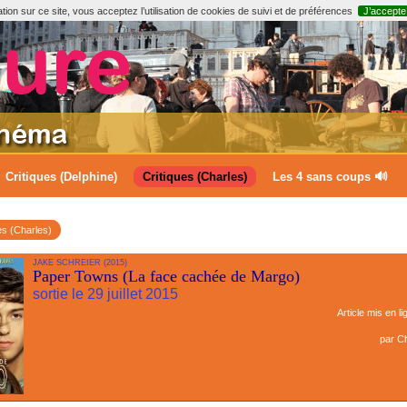
ion sur ce site, vous acceptez l’utilisation de cookies de suivi et de préférences
J’accepte
Critiques (Delphine)
Critiques (Charles)
Les 4 sans coups 🔊
es (Charles)
JAKE SCHREIER (2015)
Paper Towns (La face cachée de Margo)
sortie le 29 juillet 2015
Article mis en li
par
Ch