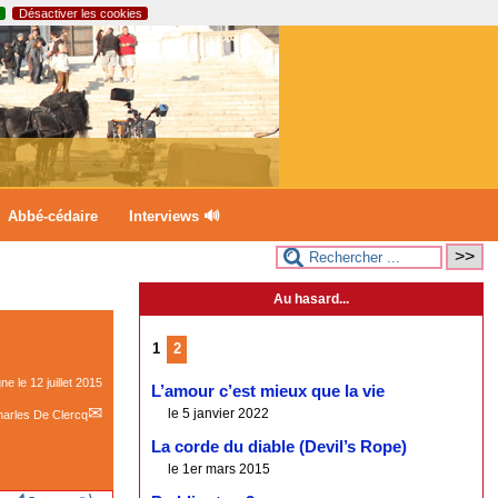
Désactiver les cookies
Abbé-cédaire
Interviews 🔊
Au hasard...
1
2
gne le
12 juillet 2015
L’amour c’est mieux que la vie
le 5 janvier 2022
arles De Clercq
La corde du diable (Devil’s Rope)
le 1er mars 2015