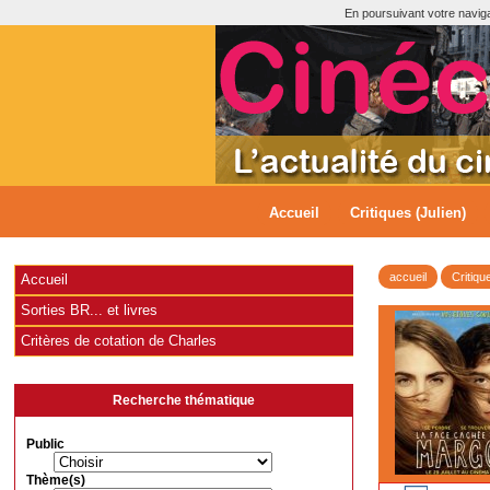
En poursuivant votre navigat
Accueil
Critiques (Julien)
accueil
Critiqu
Accueil
Sorties BR... et livres
Critères de cotation de Charles
Recherche thématique
Public
Thème(s)