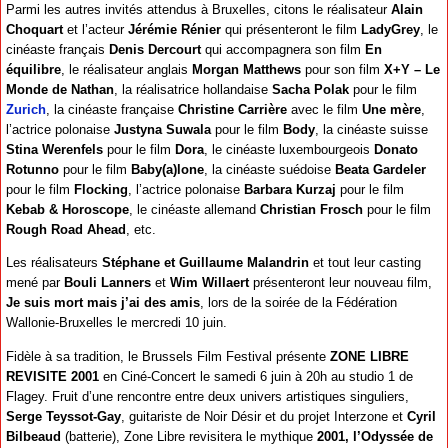
Parmi les autres invités attendus à Bruxelles, citons le réalisateur
Alain
Choquart
et l’acteur
Jérémie Rénier
qui présenteront le film
LadyGrey
, le
cinéaste français
Denis Dercourt
qui accompagnera son film
En
équilibre
, le réalisateur anglais
Morgan Matthews
pour son film
X+Y – Le
Monde de Nathan
, la réalisatrice hollandaise
Sacha Polak
pour le film
Zurich
, la cinéaste française
Christine Carrière
avec le film
Une mère
,
l’actrice polonaise
Justyna Suwala
pour le film
Body
, la cinéaste suisse
Stina Werenfels
pour le film
Dora
, le cinéaste luxembourgeois
Donato
Rotunno
pour le film
Baby(a)lone
, la cinéaste suédoise
Beata Gardeler
pour le film
Flocking
, l’actrice polonaise
Barbara Kurzaj
pour le film
Kebab & Horoscope
, le cinéaste allemand
Christian Frosch
pour le film
Rough Road Ahead
, etc.
Les réalisateurs
Stéphane et Guillaume Malandrin
et tout leur casting
mené par
Bouli Lanners
et
Wim Willaert
présenteront leur nouveau film,
Je suis mort mais j’ai des amis
, lors de la soirée de la Fédération
Wallonie-Bruxelles le mercredi 10 juin.
Fidèle à sa tradition, le Brussels Film Festival présente
ZONE LIBRE
REVISITE 2001
en Ciné-Concert le samedi 6 juin à 20h au studio 1 de
Flagey. Fruit d’une rencontre entre deux univers artistiques singuliers,
Serge Teyssot-Gay
, guitariste de Noir Désir et du projet Interzone et
Cyril
Bilbeaud
(batterie), Zone Libre revisitera le mythique
2001, l’Odyssée de