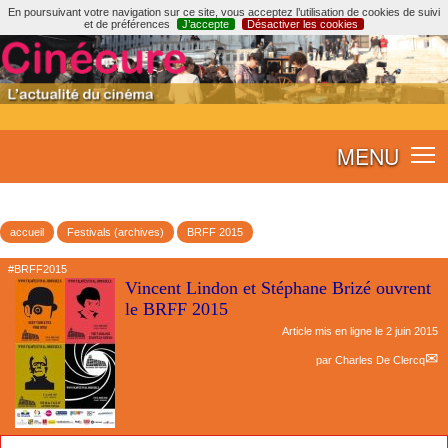
En poursuivant votre navigation sur ce site, vous acceptez l’utilisation de cookies de suivi
et de préférences
J’accepte
Désactiver les cookies
MENU
accueil
Festivals (archives)
BRFF 2015
#BRFF2015
Vincent Lindon et Stéphane Brizé ouvrent
le BRFF 2015
Article mis en ligne le
2 juin 2015
par
Charles De Clercq