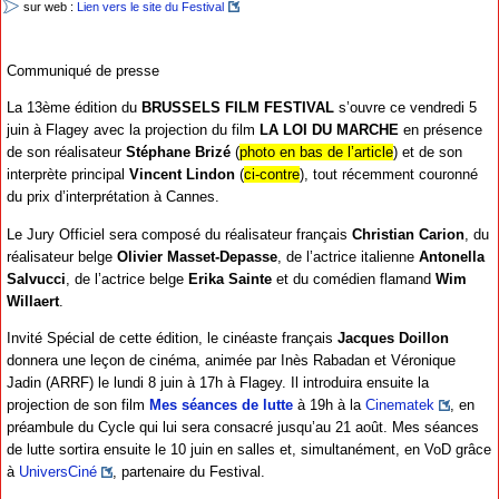
sur web :
Lien vers le site du Festival
Communiqué de presse
La 13ème édition du
BRUSSELS FILM FESTIVAL
s’ouvre ce vendredi 5
juin à Flagey avec la projection du film
LA LOI DU MARCHE
en présence
de son réalisateur
Stéphane Brizé
(
photo en bas de l’article
) et de son
interprète principal
Vincent Lindon
(
ci-contre
), tout récemment couronné
du prix d’interprétation à Cannes.
Le Jury Officiel sera composé du réalisateur français
Christian Carion
, du
réalisateur belge
Olivier Masset-Depasse
, de l’actrice italienne
Antonella
Salvucci
, de l’actrice belge
Erika Sainte
et du comédien flamand
Wim
Willaert
.
Invité Spécial de cette édition, le cinéaste français
Jacques Doillon
donnera une leçon de cinéma, animée par Inès Rabadan et Véronique
Jadin (ARRF) le lundi 8 juin à 17h à Flagey. Il introduira ensuite la
projection de son film
Mes séances de lutte
à 19h à la
Cinematek
, en
préambule du Cycle qui lui sera consacré jusqu’au 21 août. Mes séances
de lutte sortira ensuite le 10 juin en salles et, simultanément, en VoD grâce
à
UniversCiné
, partenaire du Festival.