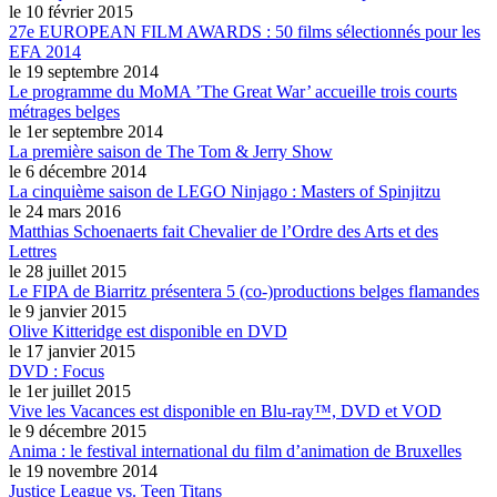
le 10 février 2015
27e EUROPEAN FILM AWARDS : 50 films sélectionnés pour les
EFA 2014
le 19 septembre 2014
Le programme du MoMA ’The Great War’ accueille trois courts
métrages belges
le 1er septembre 2014
La première saison de The Tom & Jerry Show
le 6 décembre 2014
La cinquième saison de LEGO Ninjago : Masters of Spinjitzu
le 24 mars 2016
Matthias Schoenaerts fait Chevalier de l’Ordre des Arts et des
Lettres
le 28 juillet 2015
Le FIPA de Biarritz présentera 5 (co-)productions belges flamandes
le 9 janvier 2015
Olive Kitteridge est disponible en DVD
le 17 janvier 2015
DVD : Focus
le 1er juillet 2015
Vive les Vacances est disponible en Blu-ray™, DVD et VOD
le 9 décembre 2015
Anima : le festival international du film d’animation de Bruxelles
le 19 novembre 2014
Justice League vs. Teen Titans