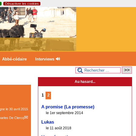
Désactiver les cookies
Abbé-cédaire
Interviews 🔊
Au hasard...
1
2
A promise (La promesse)
igne le
30 avril 2015
le 1er septembre 2014
arles De Clercq
Lukas
le 11 août 2018