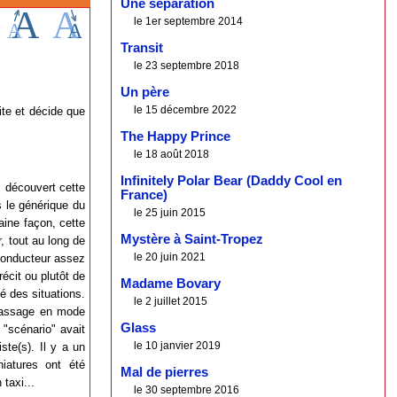
Une séparation
le 1er septembre 2014
Transit
le 23 septembre 2018
Un père
le 15 décembre 2022
ite et décide que
The Happy Prince
le 18 août 2018
Infinitely Polar Bear (Daddy Cool en
ai découvert cette
France)
 le générique du
le 25 juin 2015
aine façon, cette
Mystère à Saint-Tropez
, tout au long de
le 20 juin 2021
l conducteur assez
récit ou plutôt de
Madame Bovary
é des situations.
le 2 juillet 2015
 passage en mode
Glass
 "scénario" avait
le 10 janvier 2019
ste(s). Il y a un
niatures ont été
Mal de pierres
taxi...
le 30 septembre 2016