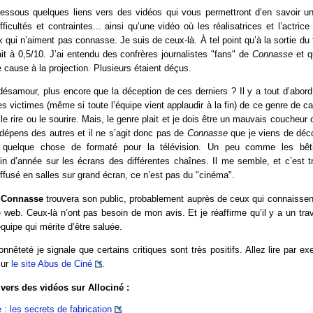
dessous quelques liens vers des vidéos qui vous permettront d’en savoir un
ficultés et contraintes... ainsi qu’une vidéo où les réalisatrices et l’actrice
qui n’aiment pas connasse. Je suis de ceux-là. À tel point qu’à la sortie du 
it à 0,5/10. J’ai entendu des confrères journalistes "fans" de
Connasse
et q
cause à la projection. Plusieurs étaient déçus.
désamour, plus encore que la déception de ces derniers ? Il y a tout d’abo
les victimes (même si toute l’équipe vient applaudir à la fin) de ce genre de c
le rire ou le sourire. Mais, le genre plait et je dois être un mauvais coucheu
 dépens des autres et il ne s’agit donc pas de
Connasse
que je viens de décou
e quelque chose de formaté pour la télévision. Un peu comme les bêt
n d’année sur les écrans des différentes chaînes. Il me semble, et c’est t
ffusé en salles sur grand écran, ce n’est pas du "cinéma".
e
Connasse
trouvera son public, probablement auprès de ceux qui connaissen
e web. Ceux-là n’ont pas besoin de mon avis. Et je réaffirme qu’il y a un tra
équipe qui mérite d’être saluée.
onnêteté je signale que certains critiques sont très positifs. Allez lire par ex
sur
le site Abus de Ciné
.
vers des vidéos sur Allociné :
: les secrets de fabrication