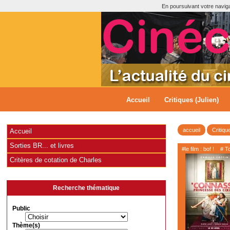
En poursuivant votre navigat
Accueil
Critiques (Julien)
accueil
Critiqu
Accueil
Sorties BR... et livres
#le film : bof !
# T
Critères de cotation de Charles
Recherche thématique
Public
Thème(s)