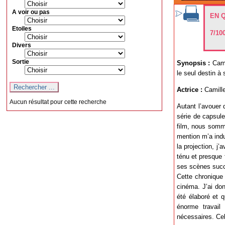
A voir ou pas
EN 
Etoiles
7/10
Divers
Sortie
Synopsis :
Camil
le seul destin à 
Actrice :
Camille
Aucun résultat pour cette recherche
Autant l’avouer 
série de capsul
film, nous somme
mention m’a indu
la projection, j’
ténu et presque f
ses scènes succe
Cette chronique
cinéma. J’ai don
été élaboré et q
énorme travail 
nécessaires. Cel