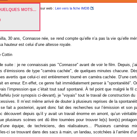
sur web :
Lien vers la fiche IMDB
QUELQUES MOTS...
0
la, 30 ans, Connasse née, se rend compte qu’elle n’a pas la vie qu’elle mér
sa hauteur est celui d’une altesse royale.
 Cottin
de suite : je ne connaissais pas "
Connasse
" avant de voir le film. Depuis, j’
es d’émissions de type "caméra cachée", de quelques minutes chacune. Dès
s avertis que celui-ci est entièrement tourné en caméra cachée. D’une cert
it en erreur. En effet, ce genre fait immédiatement penser à "spontanéité". Or
avais l’impression que c’était tout sauf spontané. À tel point que malgré le fi
arfelu (voir synopsis ci-devant), je "voyais" tout le travail de construction du 
ssives. Il m’est même arrivé de douter à plusieurs reprises de la spontanéit
 se fait a posteriori, ayant donc fait des recherches sur l’émission et son
c découvert depuis qu’il y avait un travail énorme en amont, qu’un véritable
ue plusieurs scènes ont dû être tournées pour trouver le(s) bon(s) protagoni
d’une équipe, de techniciens, des réalisateurs... Plusieurs caméras mi
les-ci se trouvant dans des sacs à main, un landau, scotchées à l’arrière d’un 