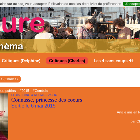
ion sur ce site, vous acceptez l’utilisation de cookies de suivi et de préférences
J’accepte
Critiques (Delphine)
Critiques (Charles)
Les 4 sans coups 🔊
es (Charles)
ous publics
#2015
#Comédie
ELOÏSE LANG & NOÉMIE SAGLIO
Connasse, princesse des coeurs
Sortie le 6 mai 2015
Article mis en l
par
Ch