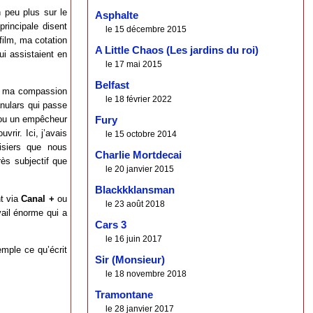
 peu plus sur le
Asphalte
 principale disent
le 15 décembre 2015
film, ma cotation
A Little Chaos (Les jardins du roi)
ui assistaient en
le 17 mai 2015
Belfast
rd ma compassion
le 18 février 2022
anulars qui passe
r ou un empêcheur
Fury
vrir. Ici, j’avais
le 15 octobre 2014
isiers que nous
Charlie Mortdecai
rès subjectif que
le 20 janvier 2015
Blackkklansman
t via
Canal +
ou
le 23 août 2018
vail énorme qui a
Cars 3
le 16 juin 2017
emple ce qu’écrit
Sir (Monsieur)
le 18 novembre 2018
Tramontane
le 28 janvier 2017