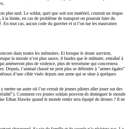
es.
mois plus tard. Le soldat, quel que soit son matériel, courrait un risque.
à la limite, en cas de problème de transport on pourrait faire du
é. En tout cas, aucun code du guerrier et si l’on tue les mauvaises
encore dans toutes les mémoires. Et lorsque le doute survient,
orsque la morale n’est plus sauve, il faudra que le militaire, entraîné à
 qui amèneront plus de violence, plus de terrorisme qui concernera
cer. Depuis, l’animal chassé ne peut plus se défendre à "armes égales"
téraux d’une cible visée depuis une arme qui se situe à quelques
y mettre un autre où l’on verrait de jeunes pilotes aller jouer sur des
"réalité"). Comment ces jeunes soldats peuvent-ils distinguer le monde
précise Ethan Hawke quand le monde entier sera équipé de drones ? Il ne
pourtant chevronné. Sa vie de famille et de couple n’y résistera pas. Le