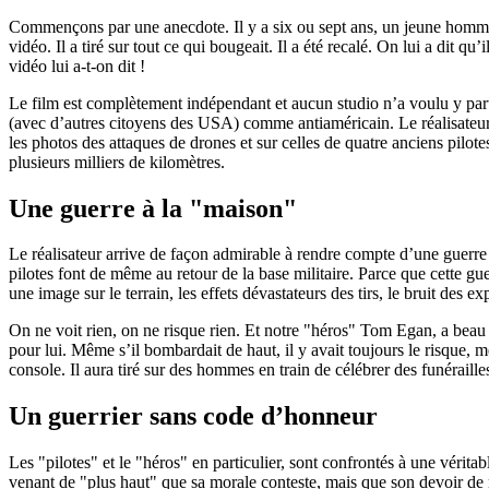
Commençons par une anecdote. Il y a six ou sept ans, un jeune homme 
vidéo. Il a tiré sur tout ce qui bougeait. Il a été recalé. On lui a dit qu’i
vidéo lui a-t-on dit !
Le film est complètement indépendant et aucun studio n’a voulu y part
(avec d’autres citoyens des USA) comme antiaméricain. Le réalisateur
les photos des attaques de drones et sur celles de quatre anciens pilot
plusieurs milliers de kilomètres.
Une guerre à la "maison"
Le réalisateur arrive de façon admirable à rendre compte d’une guerre
pilotes font de même au retour de la base militaire. Parce que cette gu
une image sur le terrain, les effets dévastateurs des tirs, le bruit des ex
On ne voit rien, on ne risque rien. Et notre "héros" Tom Egan, a beau se
pour lui. Même s’il bombardait de haut, il y avait toujours le risque, m
console. Il aura tiré sur des hommes en train de célébrer des funérailles
Un guerrier sans code d’honneur
Les "pilotes" et le "héros" en particulier, sont confrontés à une vérit
venant de "plus haut" que sa morale conteste, mais que son devoir de mi