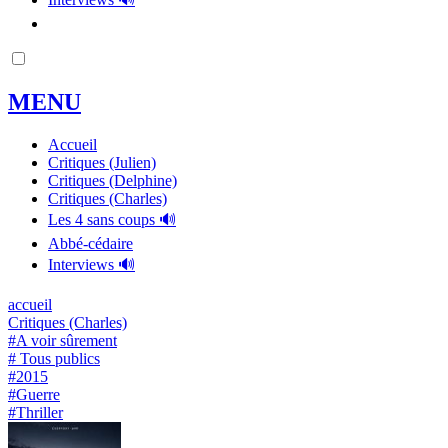
MENU
Accueil
Critiques (Julien)
Critiques (Delphine)
Critiques (Charles)
Les 4 sans coups 🔊
Abbé-cédaire
Interviews 🔊
accueil
Critiques (Charles)
#A voir sûrement
# Tous publics
#2015
#Guerre
#Thriller