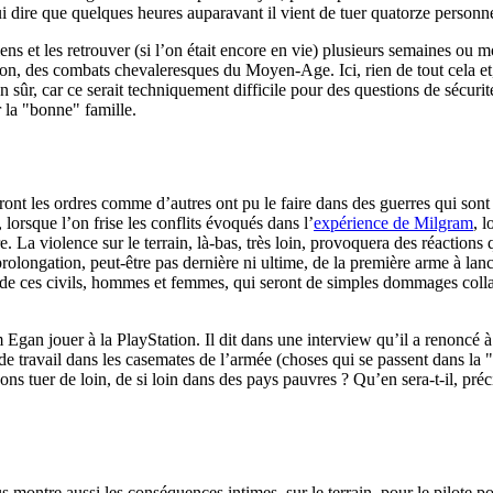
 lui dire que quelques heures auparavant il vient de tuer quatorze personn
 siens et les retrouver (si l’on était encore en vie) plusieurs semaines ou 
on, des combats chevaleresques du Moyen-Age. Ici, rien de tout cela et, 
 sûr, car ce serait techniquement difficile pour des questions de sécurit
 la "bonne" famille.
nt les ordres comme d’autres ont pu le faire dans des guerres qui sont 
lorsque l’on frise les conflits évoqués dans l’
expérience de Milgram
, l
La violence sur le terrain, là-bas, très loin, provoquera des réactions
prolongation, peut-être pas dernière ni ultime, de la première arme à lan
e de ces civils, hommes et femmes, qui seront de simples dommages colla
 Egan jouer à la PlayStation. Il dit dans une interview qu’il a renoncé à 
e travail dans les casemates de l’armée (choses qui se passent dans la 
uvons tuer de loin, de si loin dans des pays pauvres ? Qu’en sera-t-il, 
ous montre aussi les conséquences intimes, sur le terrain, pour le pilote 