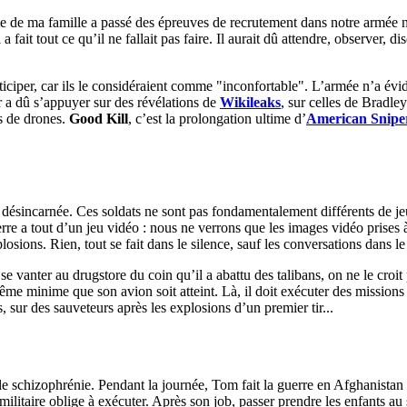
de ma famille a passé des épreuves de recrutement dans notre armée na
l a fait tout ce qu’il ne fallait pas faire. Il aurait dû attendre, observer, 
iciper, car ils le considéraient comme "inconfortable". L’armée n’a év
 a dû s’appuyer sur des révélations de
Wikileaks
, sur celles de Brad
es de drones.
Good Kill
, c’est la prolongation ultime d’
American Snipe
 désincarnée. Ces soldats ne sont pas fondamentalement différents de je
erre a tout d’un jeu vidéo : nous ne verrons que les images vidéo prises 
plosions. Rien, tout se fait dans le silence, sauf les conversations dans le 
 vanter au drugstore du coin qu’il a abattu des talibans, on ne le croit 
ême minime que son avion soit atteint. Là, il doit exécuter des missions d
, sur des sauveteurs après les explosions d’un premier tir...
able schizophrénie. Pendant la journée, Tom fait la guerre en Afghanistan 
litaire oblige à exécuter. Après son job, passer prendre les enfants au 