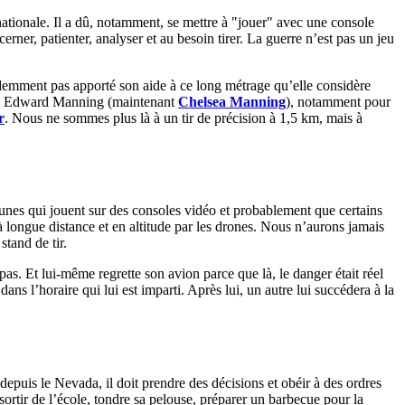
tionale. Il a dû, notamment, se mettre à "jouer" avec une console
discerner, patienter, analyser et au besoin tirer. La guerre n’est pas un jeu
idemment pas apporté son aide à ce long métrage qu’elle considère
ley Edward Manning (maintenant
Chelsea Manning
), notamment pour
r
. Nous ne sommes plus là à un tir de précision à 1,5 km, mais à
unes qui jouent sur des consoles vidéo et probablement que certains
à longue distance et en altitude par les drones. Nous n’aurons jamais
stand de tir.
pas. Et lui-même regrette son avion parce que là, le danger était réel
ans l’horaire qui lui est imparti. Après lui, un autre lui succédera à la
depuis le Nevada, il doit prendre des décisions et obéir à des ordres
sortir de l’école, tondre sa pelouse, préparer un barbecue pour la