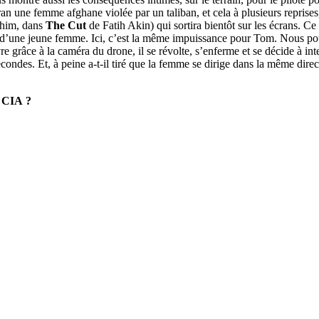
ran une femme afghane violée par un taliban, et cela à plusieurs reprise
ahim, dans
The Cut
de Fatih Akin) qui sortira bientôt sur les écrans. Ce 
viol d’une jeune femme. Ici, c’est la même impuissance pour Tom. Nous p
grâce à la caméra du drone, il se révolte, s’enferme et se décide à interve
 secondes. Et, à peine a-t-il tiré que la femme se dirige dans la même dir
a CIA ?