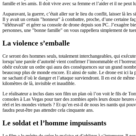
famille et les amis. Il doit vivre avec sa femme et l’aider et il ne peut
Auparavant, la guerre, c’était aller sur le lieu du conflit, laisser là les
Il y avait un certain "honneur" à combattre, proche, d’une certaine faç
"télétravail" et gérer sa console de drone depuis son PC. J’exagère bien
personnes, une "bonne famille" on vous rappellera simplement de tuer
La violence s’emballe
Ce seront des hommes seuls, totalement interchangeables, qui exécutero
lorsqu’une parole d’autorité vient confirmer l’innommable et l’horreur, 
obéir exécute un ordre qui aura des conséquences sur un grand nombre. 
beaucoup plus de monde encore. Et ainsi de suite. Le drone est ici la 
ne sachant d’où le danger et l’attaque surviendront. Il en est de mêm
kilomètres de là, invisible et inaudible.
Le réalisateur a inclus dans son film un plan où l’on voit le fils de Tom
consoles à Las Vegas pour tuer des zombies après leurs douze heures d
réel et les mondes virtuels ? Et qu’en est-il de nous les nantis qui po
faudra peut-être pas attendre cela cinquante ans.
Le soldat et l’homme impuissants
Le film a le mérite de créer le malaise et d’obliger à s’interroger. Il n