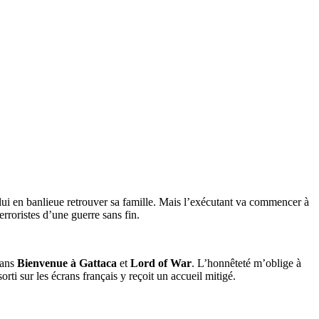
z lui en banlieue retrouver sa famille. Mais l’exécutant va commencer à
erroristes d’une guerre sans fin.
dans
Bienvenue à Gattaca
et
Lord of War
. L’honnêteté m’oblige à
rti sur les écrans français y reçoit un accueil mitigé.