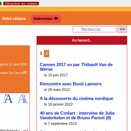
Désactiver les cookies
Abbé-cédaire
Interviews 🔊
Au hasard...
1
2
Cannes 2017 vu par Thibault Van de
igne le
11 avril 2015
Werve
arles De Clercq
le 10 juin 2017
Rencontre avec Bouli Lanners
le 26 mars 2022
A la découverte du cinéma nordique
le 18 janvier 2022
40 ans de Cinéart : interview de Julie
Vanderkelen et de Bruno Parent (II)
le 7 septembre 2015
Windelinckx, qui