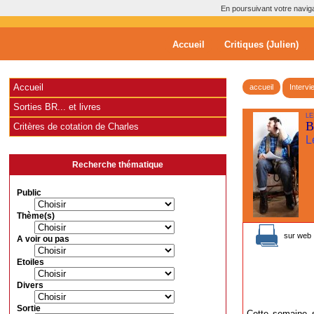
En poursuivant votre navigat
Accueil
Critiques (Julien)
Accueil
accueil
Intervi
Sorties BR... et livres
LE
B
Critères de cotation de Charles
L
Recherche thématique
Public
Thème(s)
sur web 
A voir ou pas
Etoiles
Divers
Sortie
Cette semaine s