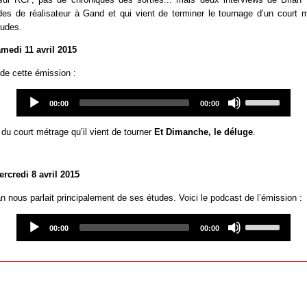
es de réalisateur à Gand et qui vient de terminer le tournage d’un court 
tudes.
medi 11 avril 2015
 de cette émission :
Audio
Use
Player
Up/Down
00:00
00:00
Arrow
keys
 du court métrage qu’il vient de tourner
Et Dimanche, le déluge
.
to
increase
or
decrease
rcredi 8 avril 2015
volume.
an nous parlait principalement de ses études. Voici le podcast de l’émission :
Audio
Use
Player
Up/Down
00:00
00:00
Arrow
keys
to
increase
or
decrease
volume.