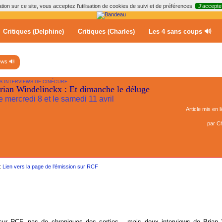
ion sur ce site, vous acceptez l’utilisation de cookies de suivi et de préférences
J’accepte
Critiques (Delphine)
Critiques (Charles)
Les 4 sans coups 🔊
ews 🔊
S INTERVIEWS DE CINÉCURE
rian Windelinckx : Et dimanche le déluge
e mercredi 8 et le samedi 11 avril
Article mis en l
par
Ch
:
Lien vers la page de l’émission sur RCF
ur RCF, pas de chroniques des sorties... mais deux interviews de Brian 