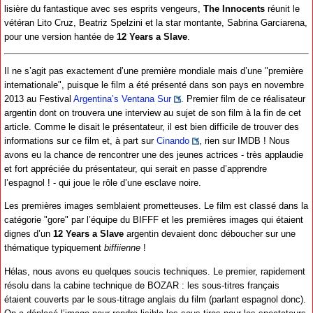
lisière du fantastique avec ses esprits vengeurs,
The Innocents
réunit le
vétéran Lito Cruz, Beatriz Spelzini et la star montante, Sabrina Garciarena,
pour une version hantée de
12 Years a Slave
.
Il ne s’agit pas exactement d’une première mondiale mais d’une "première
internationale", puisque le film a été présenté dans son pays en novembre
2013 au Festival
Argentina’s Ventana Sur
. Premier film de ce réalisateur
argentin dont on trouvera une interview au sujet de son film à la fin de cet
article. Comme le disait le présentateur, il est bien difficile de trouver des
informations sur ce film et, à part sur
Cinando
, rien sur IMDB ! Nous
avons eu la chance de rencontrer une des jeunes actrices - très applaudie
et fort appréciée du présentateur, qui serait en passe d’apprendre
l’espagnol ! - qui joue le rôle d’une esclave noire.
Les premières images semblaient prometteuses. Le film est classé dans la
catégorie "gore" par l’équipe du BIFFF et les premières images qui étaient
dignes d’un
12 Years a Slave
argentin devaient donc déboucher sur une
thématique typiquement
biffiienne
!
Hélas, nous avons eu quelques soucis techniques. Le premier, rapidement
résolu dans la cabine technique de BOZAR : les sous-titres français
étaient couverts par le sous-titrage anglais du film (parlant espagnol donc).