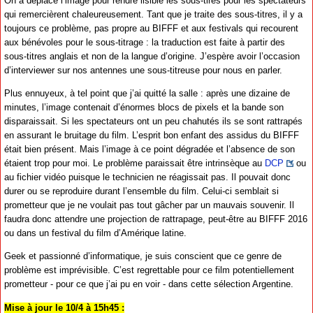
On a déplacé l’image pour rendre lisible les sous-tires pour les spectateurs
qui remercièrent chaleureusement. Tant que je traite des sous-titres, il y a
toujours ce problème, pas propre au BIFFF et aux festivals qui recourent
aux bénévoles pour le sous-titrage : la traduction est faite à partir des
sous-titres anglais et non de la langue d’origine. J’espère avoir l’occasion
d’interviewer sur nos antennes une sous-titreuse pour nous en parler.
Plus ennuyeux, à tel point que j’ai quitté la salle : après une dizaine de
minutes, l’image contenait d’énormes blocs de pixels et la bande son
disparaissait. Si les spectateurs ont un peu chahutés ils se sont rattrapés
en assurant le bruitage du film. L’esprit bon enfant des assidus du BIFFF
était bien présent. Mais l’image à ce point dégradée et l’absence de son
étaient trop pour moi. Le problème paraissait être intrinsèque au
DCP
ou
au fichier vidéo puisque le technicien ne réagissait pas. Il pouvait donc
durer ou se reproduire durant l’ensemble du film. Celui-ci semblait si
prometteur que je ne voulait pas tout gâcher par un mauvais souvenir. Il
faudra donc attendre une projection de rattrapage, peut-être au BIFFF 2016
ou dans un festival du film d’Amérique latine.
Geek et passionné d’informatique, je suis conscient que ce genre de
problème est imprévisible. C’est regrettable pour ce film potentiellement
prometteur - pour ce que j’ai pu en voir - dans cette sélection Argentine.
Mise à jour le 10/4 à 15h45 :