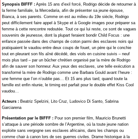
Synopsis BIFFF :
Après 15 ans d’exil forcé, Rodrigo décide de retourner à
la ferme familiale, la Mercedaria, afin de présenter sa jeune épouse,
Bianca, à ses parents. Comme on est au milieu du 19e siècle, Rodrigo
peut difficilement faire appel à Skype et à Google images pour préparer sa
femme à cette rencontre redoutée. Tout ce qui lui reste, ce sont de vagues
souvenirs de jeunesse, dont la plupart feraient bondir Child Focus : une
enfance passée dans des champs de coton parmi des esclaves noirs qui
pratiquaient le vaudou entre deux coups de fouet, un père qui le conchie
tout en pleurant son fils aîné décédé, des viols en cuisine suivis – neuf
mois plus tard – par un bûcher chrétien organisé par la mère de Rodrigo
afin de sauver son honneur. Aux yeux des esclaves, une telle exécution a
transformé la mère de Rodrigo comme une Barbara Gould avant l’heure :
une femme que l’on n’oublie pas… Et 15 ans plus tard, quand toute la
famille est enfin réunie, le timing est parfait pour le double effet Kiss Cool
vaudou…
Acteurs :
Beatriz Spelzini, Lito Cruz, Ludovico Di Santo, Sabrina
Garciarena
Présentation par le BIFFF :
Pour son premier film, Mauricio Brunetti
s’attaque à une période sombre de l’Argentine, où la toute jeune nation
exploite sans vergogne ses esclaves africains, dans les champs ou
comme chair à canon lors de ses guerres civiles. Drame historique à la