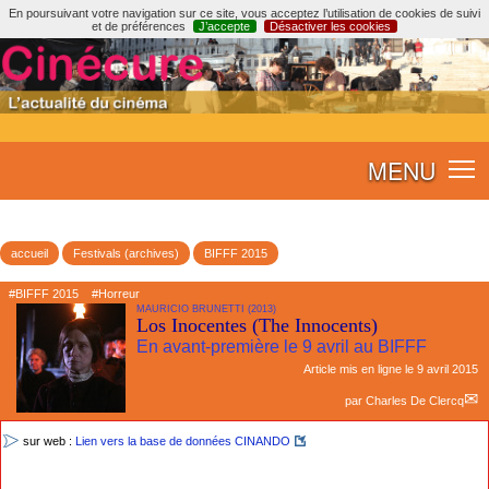
En poursuivant votre navigation sur ce site, vous acceptez l’utilisation de cookies de suivi
et de préférences
J’accepte
Désactiver les cookies
MENU
accueil
Festivals (archives)
BIFFF 2015
#BIFFF 2015
#Horreur
MAURICIO BRUNETTI (2013)
Los Inocentes (The Innocents)
En avant-première le 9 avril au BIFFF
Article mis en ligne le
9 avril 2015
par
Charles De Clercq
sur web :
Lien vers la base de données CINANDO