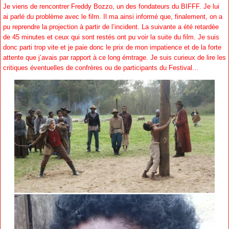
Je viens de rencontrer Freddy Bozzo, un des fondateurs du BIFFF. Je lui
ai parlé du problème avec le film. Il ma ainsi informé que, finalement, on a
pu reprendre la projection à partir de l’incident. La suivante a été retardée
de 45 minutes et ceux qui sont restés ont pu voir la suite du film. Je suis
donc parti trop vite et je paie donc le prix de mon impatience et de la forte
attente que j’avais par rapport à ce long émtrage. Je suis curieux de lire les
critiques éventuelles de confrères ou de participants du Festival...