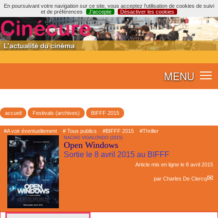
En poursuivant votre navigation sur ce site, vous acceptez l’utilisation de cookies de suivi
et de préférences
J’accepte
Désactiver les cookies
MENU
accueil
Festivals (archives)
BIFFF 2015
#A voir éventuellement
# Tous publics
#BIFFF 2015
#Thriller
NACHO VIGALONDO (2015)
Open Windows
Sortie le 8 avril 2015 au BIFFF
Article mis en ligne le
8 avril 2015
par
Charles De Clercq