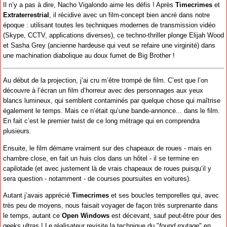
Il n’y a pas à dire, Nacho Vigalondo aime les défis ! Après
Timecrimes
et
Extraterrestrial
, il récidive avec un film-concept bien ancré dans notre
époque : utilisant toutes les techniques modernes de transmission vidéo
(Skype, CCTV, applications diverses), ce techno-thriller plonge Elijah Wood
et Sasha Grey (ancienne hardeuse qui veut se refaire une virginité) dans
une machination diabolique au doux fumet de Big Brother !
Au début de la projection, j’ai cru m’être trompé de film. C’est que l’on
découvre à l’écran un film d’horreur avec des personnages aux yeux
blancs lumineux, qui semblent contaminés par quelque chose qui maîtrise
également le temps. Mais ce n’était qu’une bande-annonce... dans le film.
En fait c’est le premier twist de ce long métrage qui en comprendra
plusieurs.
Ensuite, le film démarre vraiment sur des chapeaux de roues - mais en
chambre close, en fait un huis clos dans un hôtel - il se termine en
capilotade (et avec justement là de vrais chapeaux de roues puisqu’il y
sera question - notamment - de courses poursuites en voitures).
Autant j’avais apprécié
Timecrimes
et ses boucles temporelles qui, avec
très peu de moyens, nous faisait voyager de façon très surprenante dans
le temps, autant ce
Open Windows
est décevant, sauf peut-être pour des
geeks ultras ! Le réalisateur revisite la technique du "
found routage
" en