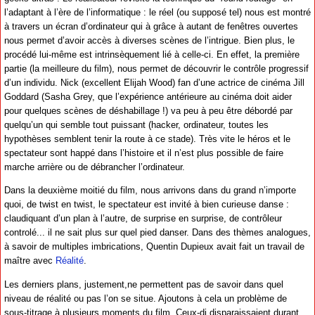
l’adaptant à l’ère de l’informatique : le réel (ou supposé tel) nous est montré
à travers un écran d’ordinateur qui à grâce à autant de fenêtres ouvertes
nous permet d’avoir accès à diverses scènes de l’intrigue. Bien plus, le
procédé lui-même est intrinsèquement lié à celle-ci. En effet, la première
partie (la meilleure du film), nous permet de découvrir le contrôle progressif
d’un individu. Nick (excellent Elijah Wood) fan d’une actrice de cinéma Jill
Goddard (Sasha Grey, que l’expérience antérieure au cinéma doit aider
pour quelques scènes de déshabillage !) va peu à peu être débordé par
quelqu’un qui semble tout puissant (hacker, ordinateur, toutes les
hypothèses semblent tenir la route à ce stade). Très vite le héros et le
spectateur sont happé dans l’histoire et il n’est plus possible de faire
marche arrière ou de débrancher l’ordinateur.
Dans la deuxième moitié du film, nous arrivons dans du grand n’importe
quoi, de twist en twist, le spectateur est invité à bien curieuse danse :
claudiquant d’un plan à l’autre, de surprise en surprise, de contrôleur
controlé... il ne sait plus sur quel pied danser. Dans des thèmes analogues,
à savoir de multiples imbrications, Quentin Dupieux avait fait un travail de
maître avec
Réalité
.
Les derniers plans, justement,ne permettent pas de savoir dans quel
niveau de réalité ou pas l’on se situe. Ajoutons à cela un problème de
sous-titrage à plusieurs moments du film. Ceux-di disparaissaient durant