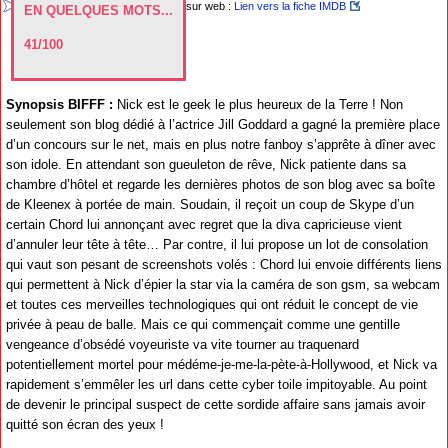
sur web :
Lien vers la fiche IMDB
EN QUELQUES MOTS...
41/100
Synopsis BIFFF :
Nick est le geek le plus heureux de la Terre ! Non
seulement son blog dédié à l’actrice Jill Goddard a gagné la première place
d’un concours sur le net, mais en plus notre fanboy s’apprête à dîner avec
son idole. En attendant son gueuleton de rêve, Nick patiente dans sa
chambre d’hôtel et regarde les dernières photos de son blog avec sa boîte
de Kleenex à portée de main. Soudain, il reçoit un coup de Skype d’un
certain Chord lui annonçant avec regret que la diva capricieuse vient
d’annuler leur tête à tête… Par contre, il lui propose un lot de consolation
qui vaut son pesant de screenshots volés : Chord lui envoie différents liens
qui permettent à Nick d’épier la star via la caméra de son gsm, sa webcam
et toutes ces merveilles technologiques qui ont réduit le concept de vie
privée à peau de balle. Mais ce qui commençait comme une gentille
vengeance d’obsédé voyeuriste va vite tourner au traquenard
potentiellement mortel pour médéme-je-me-la-pète-à-Hollywood, et Nick va
rapidement s’emmêler les url dans cette cyber toile impitoyable. Au point
de devenir le principal suspect de cette sordide affaire sans jamais avoir
quitté son écran des yeux !