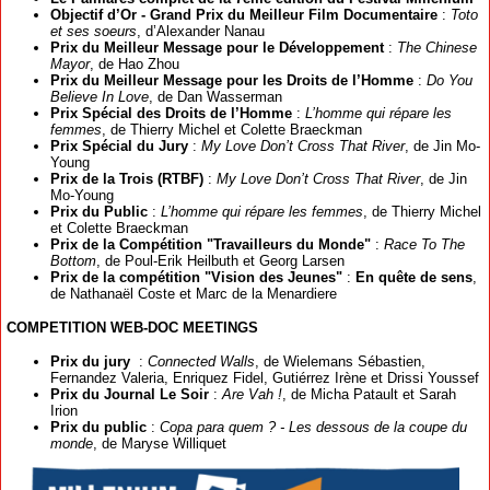
Objectif d’Or - Grand Prix du Meilleur Film Documentaire
:
Toto
et ses soeurs
, d’Alexander Nanau
Prix du Meilleur Message pour le Développement
:
The Chinese
Mayor
, de Hao Zhou
Prix du Meilleur Message pour les Droits de l’Homme
:
Do You
Believe In Love
, de Dan Wasserman
Prix Spécial des Droits de l’Homme
:
L’homme qui répare les
femmes
, de Thierry Michel et Colette Braeckman
Prix Spécial du Jury
:
My Love Don’t Cross That River
, de Jin Mo-
Young
Prix de la Trois (RTBF)
:
My Love Don’t Cross That River
, de Jin
Mo-Young
Prix du Public
:
L’homme qui répare les femmes
, de Thierry Michel
et Colette Braeckman
Prix de la Compétition "Travailleurs du Monde"
:
Race To The
Bottom
, de Poul-Erik Heilbuth et Georg Larsen
Prix de la compétition "Vision des Jeunes"
:
En quête de sens
,
de Nathanaël Coste et Marc de la Menardiere
COMPETITION WEB-DOC MEETINGS
Prix du jury
:
Connected Walls
, de Wielemans Sébastien,
Fernandez Valeria, Enriquez Fidel, Gutiérrez Irène et Drissi Youssef
Prix du Journal Le Soir
:
Are Vah !
, de Micha Patault et Sarah
Irion
Prix du public
:
Copa para quem ? - Les dessous de la coupe du
monde
, de Maryse Williquet