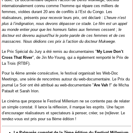
internationalement connu comme l’homme qui répare ces milliers de
femmes, violées durant 20 ans de conflits à l’Est du Congo. Les
réalisateurs, présents pour recevoir leurs prix, ont déclaré :
L’heure n’est
plus à l’indignation, nous devons dépasser ce stade. Le film est un appel
au monde entier pour que les horreurs faites aux femmes cessent ; le
docteur est devenu aujourd’hui le porte parole de ces femmes et de ces
massacres. Nous dédions ces prix à l’action du docteur Mukwege
.
Le Prix Spécial du Jury a été remis au documentaires "
My Love Don’t
Cross That River
", de Jin Mo-Young, qui a également remporté le Prix de
La Trois (RTBF).
Pour la 4ème année consécutive, le festival organisait les Web-Doc
Meetings, une série de rencontres autour du web-documentaire. Le Prix du
journal Le Soir ont été attribué au web-documentaire "
Are Vah !
" de Micha
Patault et Sarah Irion.
Le cinéma que propose le Festival Millenium ne se contente pas de relater
un simple constat. Il lance la réflexion, il marque les esprits. Une façon
d’encourager réalisateurs et spectateurs à penser, créer, se (re)lever. Le
rendez-vous est pris pour sa 8ème édition !
Le Palmarès complet de la 7ème édition du Festival Millenium