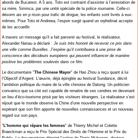
abords de Bucarest. A 5 ans, Toto est contraint d’assister à l’arrestation de
sa mère, Siminca, par une unité spéciale de la police roumaine. Celle-ci
désorm ais en p rison pour trafic de drogue, les enfants sont livrés à eux-
mêmes. Pour Toto et Andreea, l’espoir surgit quand un orphelinat accepte
de les accueillir.
A travers un message qu’il a fait parvenir au festival, le réalisateur,
Alexander Nanau a déclaré :
Je suis très honoré de recevoir ce prix dans
une ville comme Buxelles. J’espère qu’il contribuera à une prise de
conscience des décideurs européens qui peuvent influencer de manière
positive les problèmes soulevés dans ce film
.
Le documentaire "
The Chinese Mayor
" de Hao Zhou a reçu quant à lui
l’Objectif d’Argent. L’œuvre, déjà épinglée au festival Sundance, décrit
l’ambi­tion poli­tique du maire de la ville chinoise de Datong. Un poli­ti­cien
convaincu que sa cité est capable de renaitre de ses cendres en deve­nant
un lieu d’éco-tourisme prisé par les visi­teurs étran­gers. Le réalisateur s’est
réjouit que le monde observe la Chine d’une nouvelle perspective en
espérant que son film apporte de nouvelles connaissances et un nouveau
regard sur son pays.
"
L’homme qui répare les femmes
" de Thierry Michel et Colette
Braeckman a reçu le Prix Spécial des Droits de l’Homme et le Prix du
Public. Le documentaire dépeint l’action de Denis Mukwege, docteur