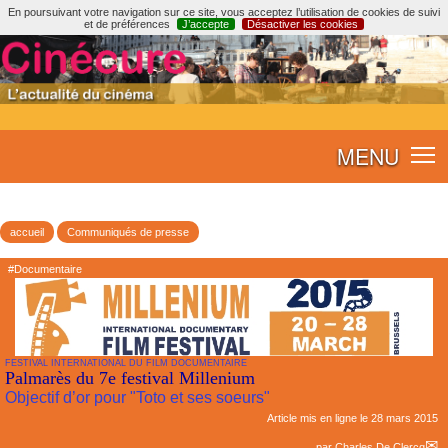
En poursuivant votre navigation sur ce site, vous acceptez l’utilisation de cookies de suivi
et de préférences
J’accepte
Désactiver les cookies
MENU
accueil
Communiqués de presse
#Documentaire
FESTIVAL INTERNATIONAL DU FILM DOCUMENTAIRE
Palmarès du 7e festival Millenium
Objectif d’or pour "Toto et ses soeurs"
Article mis en ligne le
28 mars 2015
par
Charles De Clercq