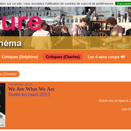
ion sur ce site, vous acceptez l’utilisation de cookies de suivi et de préférences
J’accepte
Critiques (Delphine)
Critiques (Charles)
Les 4 sans coups 🔊
es (Charles)
JIM MICKLE (2013)
We Are What We Are
Sortie en mars 2013
Article mis en ligne le
1
par
Ch