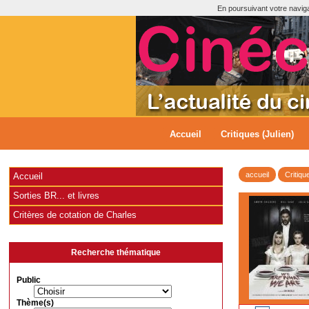
En poursuivant votre navigat
Accueil
Critiques (Julien)
accueil
Critiqu
Accueil
Sorties BR... et livres
Critères de cotation de Charles
Recherche thématique
Public
Thème(s)