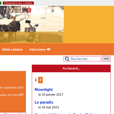
Désactiver les cookies
Abbé-cédaire
Interviews 🔊
Au hasard...
1
2
er septembre 2014
Moonlight
le 20 janvier 2017
arles De Clercq
Le paradis
le 16 mai 2023