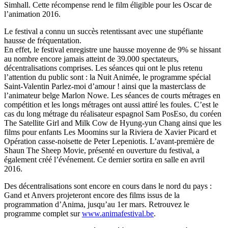
Simhall. Cette récompense rend le film éligible pour les Oscar de
l’animation 2016.
Le festival a connu un succès retentissant avec une stupéfiante
hausse de fréquentation.
En effet, le festival enregistre une hausse moyenne de 9% se hissant
au nombre encore jamais atteint de 39.000 spectateurs,
décentralisations comprises. Les séances qui ont le plus retenu
l’attention du public sont : la Nuit Animée, le programme spécial
Saint-Valentin Parlez-moi d’amour ! ainsi que la masterclass de
l’animateur belge Marlon Nowe. Les séances de courts métrages en
compétition et les longs métrages ont aussi attiré les foules. C’est le
cas du long métrage du réalisateur espagnol Sam PosEso, du coréen
The Satellite Girl and Milk Cow de Hyung-yun Chang ainsi que les
films pour enfants Les Moomins sur la Riviera de Xavier Picard et
Opération casse-noisette de Peter Lepeniotis. L’avant-première de
Shaun The Sheep Movie, présenté en ouverture du festival, a
également créé l’événement. Ce dernier sortira en salle en avril
2016.
Des décentralisations sont encore en cours dans le nord du pays :
Gand et Anvers projeteront encore des films issus de la
programmation d’Anima, jusqu’au 1er mars. Retrouvez le
programme complet sur
www.animafestival.be
.