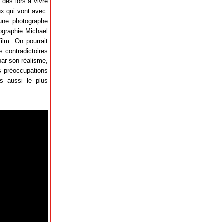
 dès lors à vivre
ux qui vont avec.
’une photographe
tographie Michael
ilm. On pourrait
s contradictoires
par son réalisme,
es préoccupations
is aussi le plus