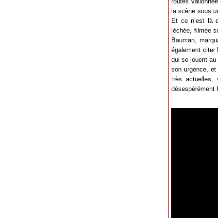
routes vallonnée
la scène sous un
Et ce n’est là 
léchée, filmée s
Bauman, marquan
également citer 
qui se jouent au
son urgence, et 
très actuelles,
désespérément 