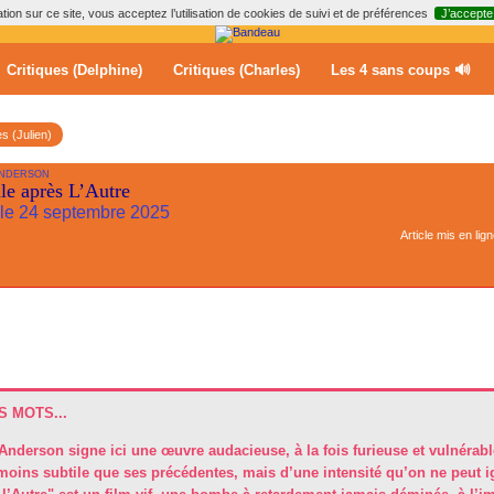
ion sur ce site, vous acceptez l’utilisation de cookies de suivi et de préférences
J’accepte
Critiques (Delphine)
Critiques (Charles)
Les 4 sans coups 🔊
es (Julien)
ANDERSON
le après L’Autre
m le 24 septembre 2025
Article mis en lig
 MOTS...
nderson signe ici une œuvre audacieuse, à la fois furieuse et vulnérable
moins subtile que ses précédentes, mais d’une intensité qu’on ne peut i