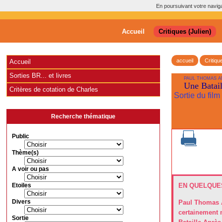
En poursuivant votre navigat
Accueil
Critiques (Julien)
accueil
Critiqu
Accueil
Sorties BR... et livres
PAUL THOMAS 
Une Batail
Critères de cotation de Charles
Sortie du fil
Recherche thématique
Public
Thème(s)
A voir ou pas
Etoiles
EN QUELQUES
Divers
Paul Thomas A
certainement 
Sortie