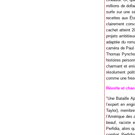
millions de doll
surfe sur une sé
recettes aux Éta
clairement conv
cachet atteint 2
projets ambitieu
adaptée du roman
caméra de Paul 
Thomas Pynchon, 
histoires personn
charmant et eniv
résolument poli
comme une fresqu
Révolte et chaos
"Une Bataille Ap
l’expert en engi
Taylor), membres
l’Amérique des 
beauf, raciste e
Perfidia, alors 
combat, Perfidia