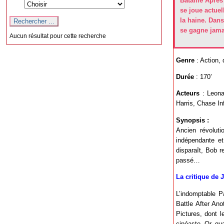
Bataille Après
se joue actuel
la haine. Dans
se gagne jamai
Aucun résultat pour cette recherche
Genre
: Action, 
Durée
: 170’
Acteurs
: Leona
Harris, Chase Infi
Synopsis :
Ancien révoluti
indépendante et
disparaît, Bob r
passé…
La critique de 
L’indomptable P
Battle After Ano
Pictures, dont l
cinéaste. Or, qu