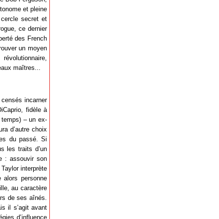
utonome et pleine
 cercle secret et
rogue, ce dernier
iberté des French
 trouver un moyen
révolutionnaire,
eaux maîtres...
s censés incarner
iCaprio, fidèle à
à temps) – un ex-
ura d’autre choix
mes du passé. Si
 les traits d’un
e : assouvir son
Taylor interprète
e alors personne
lle, au caractère
urs de ses aînés.
s il s’agit avant
égies d’influence