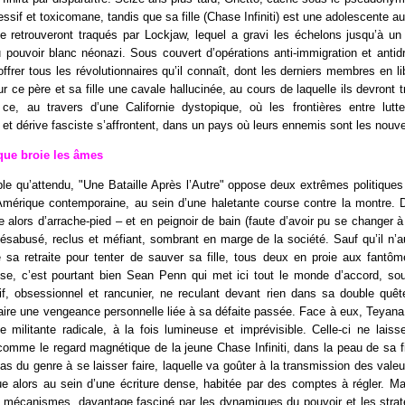
ssif et toxicomane, tandis que sa fille (Chase Infiniti) est une adolescente a
se retrouveront traqués par Lockjaw, lequel a gravi les échelons jusqu’à un
pouvoir blanc néonazi. Sous couvert d’opérations anti-immigration et antid
offrer tous les révolutionnaires qu’il connaît, dont les derniers membres en l
r ce père et sa fille une cavale hallucinée, au cours de laquelle ils devront
 ce, au travers d’une Californie dystopique, où les frontières entre lutte 
t et dérive fasciste s’affrontent, dans un pays où leurs ennemis sont les nouv
que broie les âmes
le qu’attendu, "Une Bataille Après l’Autre" oppose deux extrêmes politique
’Amérique contemporaine, au sein d’une haletante course contre la montre. D
alors d’arrache-pied – et en peignoir de bain (faute d’avoir pu se changer 
désabusé, reclus et méfiant, sombrant en marge de la société. Sauf qu’il n’a
e sa retraite pour tenter de sauver sa fille, tous deux en proie aux fantô
ose, c’est pourtant bien Sean Penn qui met ici tout le monde d’accord, sous
if, obsessionnel et rancunier, ne reculant devant rien dans sa double quêt
faire une vengeance personnelle liée à sa défaite passée. Face à eux, Teyana 
 militante radicale, à la fois lumineuse et imprévisible. Celle-ci ne laiss
t comme le regard magnétique de la jeune Chase Infiniti, dans la peau de sa fi
as du genre à se laisser faire, laquelle va goûter à la transmission des vale
e alors au sein d’une écriture dense, habitée par des comptes à régler. Mai
e mécanismes, davantage fasciné par les dynamiques du pouvoir et les strat