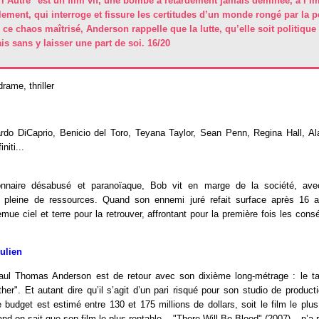
 l’Autre" est un film vif, une bombe à retardement jamais déminée, à l’i
lement, qui interroge et fissure les certitudes d’un monde rongé par la pe
 ce chaos maîtrisé, Anderson rappelle que la lutte, qu’elle soit politique
s sans y laisser une part de soi. 16/20
drame, thriller
rdo DiCaprio, Benicio del Toro, Teyana Taylor, Sean Penn, Regina Hall, 
niti...
onnaire désabusé et paranoïaque, Bob vit en marge de la société, avec 
 pleine de ressources. Quand son ennemi juré refait surface après 16 a
emue ciel et terre pour la retrouver, affrontant pour la première fois les co
Julien
aul Thomas Anderson est de retour avec son dixième long-métrage : le t
ther". Et autant dire qu’il s’agit d’un pari risqué pour son studio de produc
e budget est estimé entre 130 et 175 millions de dollars, soit le film le pl
and on sait que son film le plus rentable – "There Will Be Blood" (2007) – n’a 