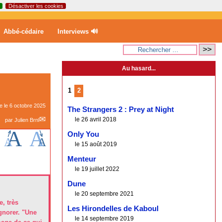
Désactiver les cookies
Abbé-cédaire
Interviews 🔊
Au hasard...
1
2
ne le
6 octobre 2025
The Strangers 2 : Prey at Night
le 26 avril 2018
par
Julien Brnl
Only You
le 15 août 2019
Menteur
le 19 juillet 2022
Dune
le 20 septembre 2021
, très
Les Hirondelles de Kaboul
gnorer. "Une
le 14 septembre 2019