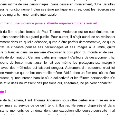
ondeur intime de ses personnages. Sans cesse en mouvement, "Une Bataille A
sur le fonctionnement d’un système politique en crise, dont les répercussion
s de migrants - une famille interraciale.
mmet d’une violence jamais atteinte auparavant dans son art
t là du film le plus frontal de Paul Thomas Anderson est un euphémisme, en
plus accessible au grand public. Pour autant, il s’agit aussi de sa réalisation
amment dans ce qu’elle dénonce, quitte à être parfois démonstrative, ce qui po
ffet, le cinéaste pousse ses personnages et ses images à la limite, quitt
oire outrancier dans sa manière d’exposer la corruption du monde et de ses
rts de domination. Certains partis pris risquent d’ailleurs de désarçonner : hy
pports de force, mais aussi le fait que même les protagonistes, malgré leu
avec des méthodes qui laissent songeur. Autrement dit, personne n’est ic
une Amérique qui se bat contre elle-même. Voilà donc un film cru, où les ém
ardent, qu’une intense bataille où la collectivité et les fêlures personnelles s
que et le désir nourrissent des passions qui, ensemble, ne peuvent cohabiter...
ón !
ose de la caméra, Paul Thomas Anderson nous offre certes une mise en scèn
se), mais au service de ce qu’il tend à illustrer. Nerveuse, dispersée et dans l
sants moments de cinéma, dont une exceptionnelle course-poursuite final