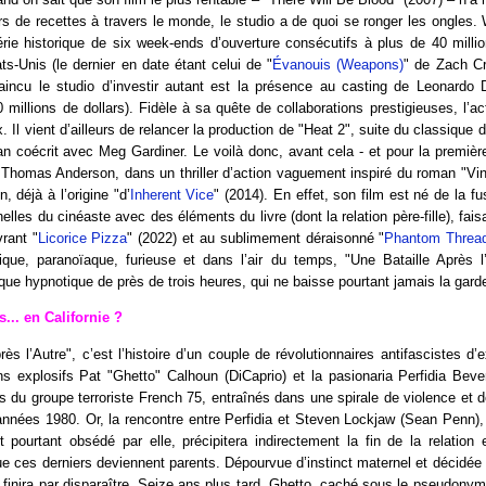
ars de recettes à travers le monde, le studio a de quoi se ronger les ongles. 
rie historique de six week-ends d’ouverture consécutifs à plus de 40 milli
ts-Unis (le dernier en date étant celui de "
Évanouis (Weapons)
" de Zach Cr
aincu le studio d’investir autant est la présence au casting de Leonardo D
0 millions de dollars). Fidèle à sa quête de collaborations prestigieuses, l’act
x. Il vient d’ailleurs de relancer la production de "Heat 2", suite du classique
 coécrit avec Meg Gardiner. Le voilà donc, avant cela - et pour la première
Thomas Anderson, dans un thriller d’action vaguement inspiré du roman "Vin
déjà à l’origine "d’
Inherent Vice
" (2014). En effet, son film est né de la fu
elles du cinéaste avec des éléments du livre (dont la relation père-fille), fais
rant "
Licorice Pizza
" (2022) et au sublimement déraisonné "
Phantom Threa
tique, paranoïaque, furieuse et dans l’air du temps, "Une Bataille Après l
e hypnotique de près de trois heures, qui ne baisse pourtant jamais la gard
... en Californie ?
rès l’Autre", c’est l’histoire d’un couple de révolutionnaires antifascistes d
ns explosifs Pat "Ghetto" Calhoun (DiCaprio) et la pasionaria Perfidia Beve
 du groupe terroriste French 75, entraînés dans une spirale de violence et 
années 1980. Or, la rencontre entre Perfidia et Steven Lockjaw (Sean Penn
t pourtant obsédé par elle, précipitera indirectement la fin de la relation
que ces derniers deviennent parents. Dépourvue d’instinct maternel et décidée
 finira par disparaître. Seize ans plus tard, Ghetto, caché sous le pseudon