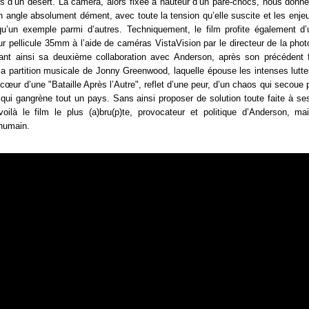
s d’un désert. La caméra, alors fixée à hauteur d’un pare-chocs, nous donne
 angle absolument dément, avec toute la tension qu’elle suscite et les enje
qu’un exemple parmi d’autres. Techniquement, le film profite également d
ur pellicule 35mm à l’aide de caméras VistaVision par le directeur de la pho
t ainsi sa deuxième collaboration avec Anderson, après son précédent f
la partition musicale de Jonny Greenwood, laquelle épouse les intenses lutte
 cœur d’une "Bataille Après l’Autre", reflet d’une peur, d’un chaos qui secoue 
qui gangrène tout un pays. Sans ainsi proposer de solution toute faite à s
 voilà le film le plus (a)bru(p)te, provocateur et politique d’Anderson, ma
humain.