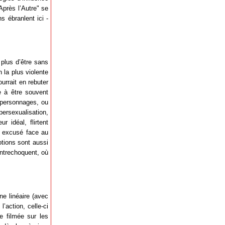
près l’Autre" se
s ébranlent ici -
 plus d’être sans
 la plus violente
urrait en rebuter
e à être souvent
 personnages, ou
persexualisation,
r idéal, flirtent
i excusé face au
otions sont aussi
’entrechoquent, où
e linéaire (avec
’action, celle-ci
e filmée sur les