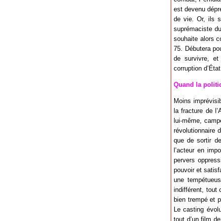
est devenu dépre
de vie. Or, ils 
suprémaciste du 
souhaite alors c
75. Débutera pou
de survivre, et
corruption d’Éta
Quand la politi
Moins imprévisib
la fracture de l
lui-même, campe 
révolutionnaire 
que de sortir d
l’acteur en imp
pervers oppress
pouvoir et satis
une tempétueuse
indifférent, tou
bien trempé et p
Le casting évolu
tout d’un film d