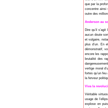
que par la prof
concentre ainsi 
outre des million
Anderson au so
Dire qu’il s’agi
aucun doute son 
et vulgaire, not
plus d’un. En e
démonstratif, v
encore les rappo
brutalité des ra
dangereusement 
vertige moral d’
fortes qu’un feu 
la ferveur politi
Viva la revoluci
Véritable virtu
usage de l’ellip
explose en puis