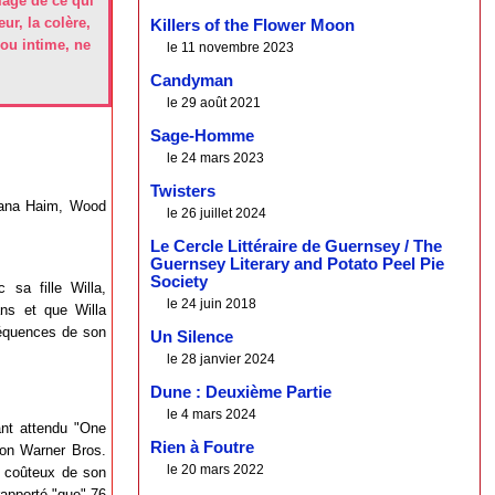
mage de ce qui
ur, la colère,
Killers of the Flower Moon
 ou intime, ne
le 11 novembre 2023
Candyman
le 29 août 2021
Sage-Homme
le 24 mars 2023
Twisters
Alana Haim, Wood
le 26 juillet 2024
Le Cercle Littéraire de Guernsey / The
Guernsey Literary and Potato Peel Pie
Society
sa fille Willa,
le 24 juin 2018
ns et que Willa
nséquences de son
Un Silence
le 28 janvier 2024
Dune : Deuxième Partie
le 4 mars 2024
ant attendu "One
Rien à Foutre
tion Warner Bros.
le 20 mars 2022
us coûteux de son
rapporté "que" 76