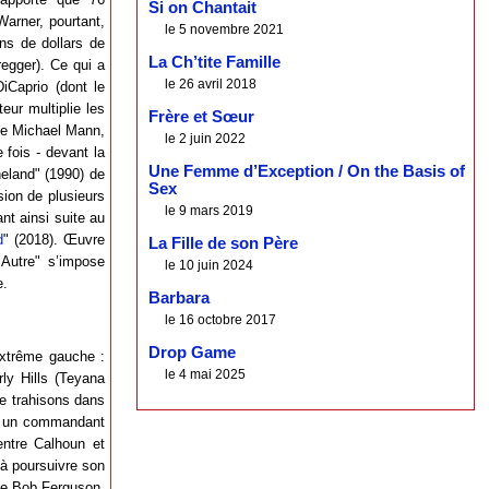
Si on Chantait
Warner, pourtant,
le 5 novembre 2021
ons de dollars de
La Ch’tite Famille
egger). Ce qui a
le 26 avril 2018
iCaprio (dont le
eur multiplie les
Frère et Sœur
 de Michael Mann,
le 2 juin 2022
 fois - devant la
Une Femme d’Exception / On the Basis of
eland" (1990) de
Sex
sion de plusieurs
le 9 mars 2019
ant ainsi suite au
d
" (2018). Œuvre
La Fille de son Père
’Autre" s’impose
le 10 juin 2024
e.
Barbara
le 16 octobre 2017
Drop Game
’extrême gauche :
le 4 mai 2025
rly Hills (Teyana
de trahisons dans
), un commandant
 entre Calhoun et
 à poursuivre son
yme Bob Ferguson,