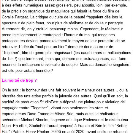
à des effets numériques assez grossiers, peu aboutis, loin, par exemple,
de la précision organique du maquillage qui faisait la force du film de
Coralie Fargeat. La critique du culte de la beauté frappaient dès lors le
spectateur de plein fouet, pour plus de réalisme et de douleur partagée.
Autrement dit, on y croit ici beaucoup moins. Cependant, le réalisateur
prend intelligemment le contrepied : l’horreur du mal qui ronge ses
protagonistes devient paradoxalement le moyen de leur permettre de se
retrouver. L’idée du "mal pour un bien" demeure donc au cœur de
"Together", film de genre plus angoissant (les cauchemars et hallucinations
de Tim !) que terrorisant, mais qui, derrière ses extravagances, sait faire
résonner la métaphore universelle du couple. Mais sa démarche singulière
est-elle pour autant honnête ?
La moitié de trop ?
On le sait : le bonheur des uns fait souvent le malheur des autres… ou la
réussite des uns attise parfois la jalousie des autres. Quoi qu’il en soit, la
société de production StudioFest a déposé une plainte pour violation de
copyright
contre "Together", visant non seulement les stars et
coproducteurs Dave Franco et Alison Brie, mais aussi le réalisateur-
scénariste Michael Shanks, l’agence artistique Endeavor et le distributeur
Neon. En effet, StudioFest aurait proposé à Franco et Brie le film "Better
Half" (Patrick Henry Phelan, 2023) en août 2020, avant qu’ils ne refusent