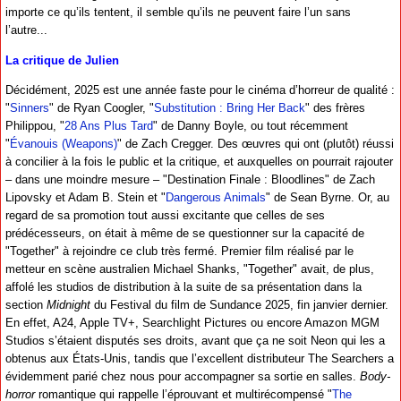
importe ce qu’ils tentent, il semble qu’ils ne peuvent faire l’un sans
l’autre...
La critique de Julien
Décidément, 2025 est une année faste pour le cinéma d’horreur de qualité :
"
Sinners
" de Ryan Coogler, "
Substitution : Bring Her Back
" des frères
Philippou, "
28 Ans Plus Tard
" de Danny Boyle, ou tout récemment
"
Évanouis (Weapons)
" de Zach Cregger. Des œuvres qui ont (plutôt) réussi
à concilier à la fois le public et la critique, et auxquelles on pourrait rajouter
– dans une moindre mesure – "Destination Finale : Bloodlines" de Zach
Lipovsky et Adam B. Stein et "
Dangerous Animals
" de Sean Byrne. Or, au
regard de sa promotion tout aussi excitante que celles de ses
prédécesseurs, on était à même de se questionner sur la capacité de
"Together" à rejoindre ce club très fermé. Premier film réalisé par le
metteur en scène australien Michael Shanks, "Together" avait, de plus,
affolé les studios de distribution à la suite de sa présentation dans la
section
Midnight
du Festival du film de Sundance 2025, fin janvier dernier.
En effet, A24, Apple TV+, Searchlight Pictures ou encore Amazon MGM
Studios s’étaient disputés ses droits, avant que ça ne soit Neon qui les a
obtenus aux États-Unis, tandis que l’excellent distributeur The Searchers a
évidemment parié chez nous pour accompagner sa sortie en salles.
Body-
horror
romantique qui rappelle l’éprouvant et multirécompensé "
The