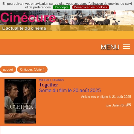
En poursuivant votre navigation sur ce site, vous acceptez l’utilisation de cookies de suivi
et de préférences
J’accepte
Désactiver les cookies
MENU
accueil
Critiques (Julien)
MICHAEL SHANKS
Together
Sortie du film le 20 août 2025
Article mis en ligne le
21 août 2025
par
Julien Brnl