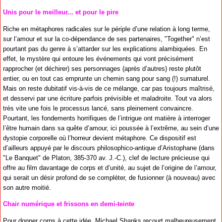
Unis pour le meilleur... et pour le pire
Riche en métaphores radicales sur le périple d’une relation à long terme,
sur l’amour et sur la co-dépendance de ses partenaires, "Together" n’est
pourtant pas du genre à s’attarder sur les explications alambiquées. En
effet, le mystère qui entoure les événements qui vont précisément
rapprocher (et déchirer) ses personnages (après d’autres) reste plutôt
entier, ou en tout cas emprunte un chemin sang pour sang (!) surnaturel.
Mais on reste dubitatif vis-à-vis de ce mélange, car pas toujours maîtrisé,
et desservi par une écriture parfois prévisible et maladroite. Tout va alors
très vite une fois le processus lancé, sans pleinement convaincre.
Pourtant, les fondements horrifiques de l’intrigue ont matière à interroger
l’être humain dans sa quête d’amour, ici poussée à l’extrême, au sein d’une
dystopie corporelle où l’horreur devient métaphore. Ce dispositif est
d’ailleurs appuyé par le discours philosophico-antique d’Aristophane (dans
"Le Banquet" de Platon, 385-370 av. J.-C.), clef de lecture précieuse qui
offre au film davantage de corps et d’unité, au sujet de l’origine de l’amour,
qui serait un désir profond de se compléter, de fusionner (à nouveau) avec
son autre moitié.
Chair numérique et frissons en demi-teinte
Pour donner corps à cette idée, Michael Shanks recourt malheureusement