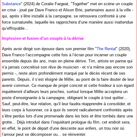
Substance
" (2024) de Coralie Fargeat, "Together" met en scène un couple
en crise - joué par Dave Franco et Alison Brie, partenaires aussi à la ville -
qui, après s’être installé à la campagne, se retrouvera confronté à une
force surnaturelle, laquelle les rapprochera d’une manière aussi inattendue
qu’effroyable...
Implosion et fusion d’un couple à la dérive
Après avoir dirigé son épouse dans son premier film "
The Rental
" (2020),
Dave Franco l’accompagne cette fois à l’écran pour incarner un couple
ensemble depuis dix ans, mais en pleine dérive. Tim, artiste en panne qui
n’a jamais concrétisé son rêve de musicien - et n’a même pas encore son
permis -, reste alors profondément marqué par le décès récent de ses
parents. Depuis, il s’est éloigné de Millie, au point de la faire douter de leur
avenir commun. Ce manque de projet concret et cette froideur à son égard
inquiéteront d’ailleurs leurs proches, surtout lorsque Millie acceptera un
poste d’enseignante à la campagne, obligeant le couple à tout quitter…
Sauf, peut-être, leur relation, qu’il leur faudra réapprendre à consolider, et
leurs corps à fusionner, ce à quoi ils seront radicalement confrontés après
s’être perdus lors d’une promenade dans les bois et être tombés dans une
grotte... Déjà introduit dans l’inquiétant prologue du film, cet endroit sera,
en effet, le point de départ d’une descente aux enfers, un trou noir où
l’amour peut se décomposer ou... se réinventer.