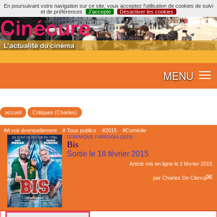
En poursuivant votre navigation sur ce site, vous acceptez l’utilisation de cookies de suivi
et de préférences
J’accepte
Désactiver les cookies
MENU
accueil
Critiques (Charles)
#A voir éventuellement
# Tous publics
#2015
#Comédie
DOMINIQUE FARRUGIA (2015)
Bis
Sortie le 18 février 2015
Article mis en ligne le
2 février 2015
par
Charles De Clercq