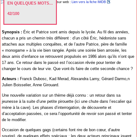
sur web :
Lien vers la fiche IMDB
EN QUELQUES MOTS...
42/100
Synopsis :
Éric et Patrice sont amis depuis le lycée. Au fil des années,
chacun a pris un chemin très différent : d’un côté Éric, hédoniste sans
attaches aux multiples conquêtes, et de l’autre Patrice, père de famille
« monogame » à la vie bien rangée. Après une soirée bien arrosée, les
deux amis d’enfance se retrouvent propulsés en 1986 alors qu’ils n’ont que
17 ans. Ce retour dans le passé est l’occasion rêvée pour tenter de
changer le cours de leur vie. Que vont-ils faire de cette seconde chance ?
Acteurs :
Franck Dubosc, Kad Merad, Alexandra Lamy, Gérard Darmo,n
Julien Boisselier, Anne Girouard.
Une nouvelle variation sur un thème déjà connu : un retour dans sa
jeunesse à la suite d’une petite pirouette (ici une chute dans l’escalier qui
mène à la cave). Les phases d’interrogation, de découverte et
d’acceptation passées, ce sera l’opportunité de revoir son passé et tenter
de le modifier.
Occasion de quelques gags (certains font rire de bon cœur, d’autre
sourire), de quelques effets spéciaux : les deux acteurs principaux jouent