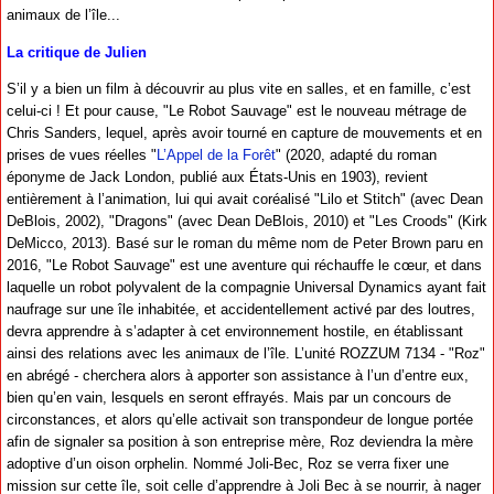
animaux de l’île...
La critique de Julien
S’il y a bien un film à découvrir au plus vite en salles, et en famille, c’est
celui-ci ! Et pour cause, "Le Robot Sauvage" est le nouveau métrage de
Chris Sanders, lequel, après avoir tourné en capture de mouvements et en
prises de vues réelles "
L’Appel de la Forêt
" (2020, adapté du roman
éponyme de Jack London, publié aux États-Unis en 1903), revient
entièrement à l’animation, lui qui avait coréalisé "Lilo et Stitch" (avec Dean
DeBlois, 2002), "Dragons" (avec Dean DeBlois, 2010) et "Les Croods" (Kirk
DeMicco, 2013). Basé sur le roman du même nom de Peter Brown paru en
2016, "Le Robot Sauvage" est une aventure qui réchauffe le cœur, et dans
laquelle un robot polyvalent de la compagnie Universal Dynamics ayant fait
naufrage sur une île inhabitée, et accidentellement activé par des loutres,
devra apprendre à s’adapter à cet environnement hostile, en établissant
ainsi des relations avec les animaux de l’île. L’unité ROZZUM 7134 - "Roz"
en abrégé - cherchera alors à apporter son assistance à l’un d’entre eux,
bien qu’en vain, lesquels en seront effrayés. Mais par un concours de
circonstances, et alors qu’elle activait son transpondeur de longue portée
afin de signaler sa position à son entreprise mère, Roz deviendra la mère
adoptive d’un oison orphelin. Nommé Joli-Bec, Roz se verra fixer une
mission sur cette île, soit celle d’apprendre à Joli Bec à se nourrir, à nager