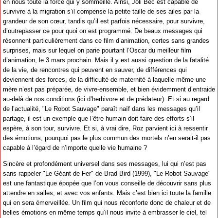
en nous toute la force qui y sommeille. Ainsi, Joli Bec est capable de
survivre à la migration s’il compense la petite taille de ses ailes par la
grandeur de son cœur, tandis qu’il est parfois nécessaire, pour survivre,
d’outrepasser ce pour quoi on est programmé. De beaux messages qui
résonnent particulièrement dans ce film d’animation, certes sans grandes
surprises, mais sur lequel on parie pourtant l’Oscar du meilleur film
d’animation, le 3 mars prochain. Mais il y est aussi question de la fatalité
de la vie, de rencontres qui peuvent en sauver, de différences qui
deviennent des forces, de la difficulté de maternité à laquelle même une
mère n’est pas préparée, de vivre-ensemble, et bien évidemment d’entraide
au-delà de nos conditions (ici d’herbivore et de prédateur). Et si au regard
de l’actualité, "Le Robot Sauvage" paraît naïf dans les messages qu’il
partage, il est un exemple que l’être humain doit faire des efforts s’il
espère, à son tour, survivre. Et si, à vrai dire, Roz parvient ici à ressentir
des émotions, pourquoi pas le plus commun des mortels n’en serait-il pas
capable à l’égard de n’importe quelle vie humaine ?
Sincère et profondément universel dans ses messages, lui qui n’est pas
sans rappeler "Le Géant de Fer" de Brad Bird (1999), "Le Robot Sauvage"
est une fantastique épopée que l’on vous conseille de découvrir sans plus
attendre en salles, et avec vos enfants. Mais c’est bien ici toute la famille
qui en sera émerveillée. Un film qui nous réconforte donc de chaleur et de
belles émotions en même temps qu’il nous invite à embrasser le ciel, tel