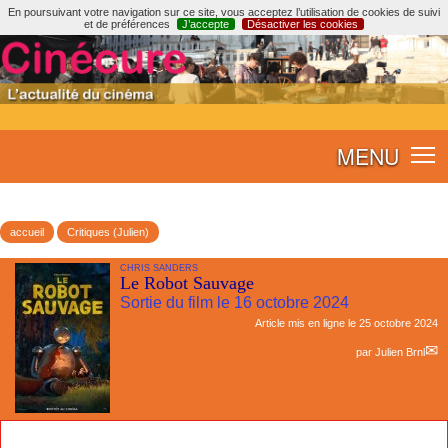
En poursuivant votre navigation sur ce site, vous acceptez l’utilisation de cookies de suivi
et de préférences
J’accepte
Désactiver les cookies
MENU
accueil
Critiques (Julien)
CHRIS SANDERS
Le Robot Sauvage
Sortie du film le 16 octobre 2024
Article mis en ligne le
25 octobre 2024
par
Julien Brnl