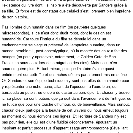
l’existence du livre dont il s’inspire a été découverte par Sanders grâce à
sa fille. Et force est de constater que celui-ci s’est librement bien imprégné
de son histoire...
Pas l’ombre d’un humain dans ce film (ou peut-être quelques
microsecondes), si ce n’est donc dudit robot, dont le design est
humanoïde. Car toute l’intrigue du film se déroule ici dans un
environnement sauvage et préservé de l’empreinte humaine, dans un
monde, semble-t-il, post-apocalyptique, où la montée des eaux a fait des
ravages (on peut y apercevoir, notamment, le Golden Gate de San
Francisco sous eaux lors de la migration des oies). Mais nous n’en
saurons guère plus. Et tant mieux, puisque l’histoire évolue quasi
entièrement sur cette île et ses riches décors parfaitement mis en scène.
Or, Sanders et son équipe technique n’y sont pas allés de mainmorte pour
y représenter une riche faune, allant de l’opossum à l’ours brun, du
barracuda au putois, ou encore du castor au porc-épic. Et chacun y trouve
ici sa place, sa contribution, que ça soit dans l’avancement de l’intrigue, ou
ne fut-ce que pour une touche d’humour, ou de bienveillance. Mais surtout,
chacun d’eux participe à la beauté de cet univers qui nous émeut toujours
au moment où nous écrivons ces lignes. Et l’écriture de Sanders n’y est
pas pour rien, elle qui est d’une fluidité déconcertante, épousant un
inspirant et parfait processus d’apprentissage anthropomorphe (r)éveillant