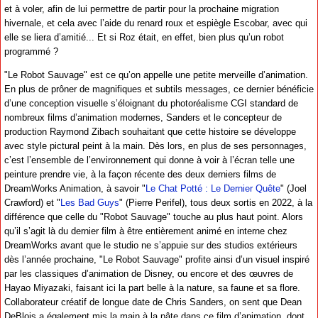
et à voler, afin de lui permettre de partir pour la prochaine migration
hivernale, et cela avec l’aide du renard roux et espiègle Escobar, avec qui
elle se liera d’amitié... Et si Roz était, en effet, bien plus qu’un robot
programmé ?
"Le Robot Sauvage" est ce qu’on appelle une petite merveille d’animation.
En plus de prôner de magnifiques et subtils messages, ce dernier bénéficie
d’une conception visuelle s’éloignant du photoréalisme CGI standard de
nombreux films d’animation modernes, Sanders et le concepteur de
production Raymond Zibach souhaitant que cette histoire se développe
avec style pictural peint à la main. Dès lors, en plus de ses personnages,
c’est l’ensemble de l’environnement qui donne à voir à l’écran telle une
peinture prendre vie, à la façon récente des deux derniers films de
DreamWorks Animation, à savoir "
Le Chat Potté : Le Dernier Quête
" (Joel
Crawford) et "
Les Bad Guys
" (Pierre Perifel), tous deux sortis en 2022, à la
différence que celle du "Robot Sauvage" touche au plus haut point. Alors
qu’il s’agit là du dernier film à être entièrement animé en interne chez
DreamWorks avant que le studio ne s’appuie sur des studios extérieurs
dès l’année prochaine, "Le Robot Sauvage" profite ainsi d’un visuel inspiré
par les classiques d’animation de Disney, ou encore et des œuvres de
Hayao Miyazaki, faisant ici la part belle à la nature, sa faune et sa flore.
Collaborateur créatif de longue date de Chris Sanders, on sent que Dean
DeBlois a également mis la main à la pâte dans ce film d’animation, dont