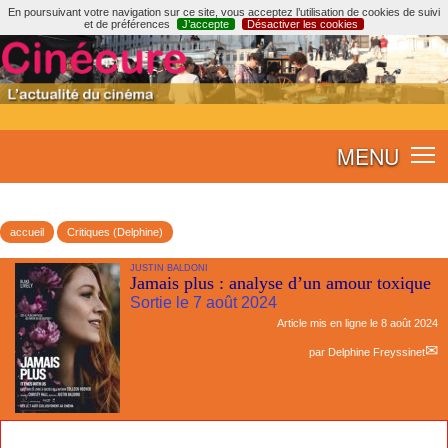
En poursuivant votre navigation sur ce site, vous acceptez l’utilisation de cookies de suivi
et de préférences
J’accepte
Désactiver les cookies
MENU
accueil
Critiques (Delphine)
JUSTIN BALDONI
Jamais plus : analyse d’un amour toxique
Sortie le 7 août 2024
Article mis en ligne le
8 août 2024
par
Delphine Freyssinet