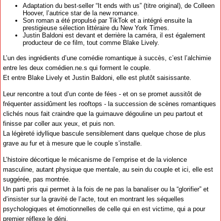
Adaptation du best-seller “It ends with us” (titre original), de Colleen
Hoover, l’autrice star de la new romance.
Son roman a été propulsé par TikTok et a intégré ensuite la
prestigieuse sélection littéraire du New York Times.
Justin Baldoni est devant et derrière la caméra, il est également
producteur de ce film, tout comme Blake Lively.
L’un des ingrédients d’une comédie romantique à succès, c’est l’alchimie
entre les deux comédien.ne.s qui forment le couple.
Et entre Blake Lively et Justin Baldoni, elle est plutôt saisissante.
Leur rencontre a tout d’un conte de fées - et on se promet aussitôt de
fréquenter assidûment les rooftops - la succession de scènes romantiques
clichés nous fait craindre que la guimauve dégouline un peu partout et
finisse par coller aux yeux, et puis non.
La légèreté idyllique bascule sensiblement dans quelque chose de plus
grave au fur et à mesure que le couple s’installe.
L’histoire décortique le mécanisme de l’emprise et de la violence
masculine, autant physique que mentale, au sein du couple et ici, elle est
suggérée, pas montrée.
Un parti pris qui permet à la fois de ne pas la banaliser ou la “glorifier” et
d’insister sur la gravité de l’acte, tout en montrant les séquelles
psychologiques et émotionnelles de celle qui en est victime, qui a pour
premier réflexe le déni.