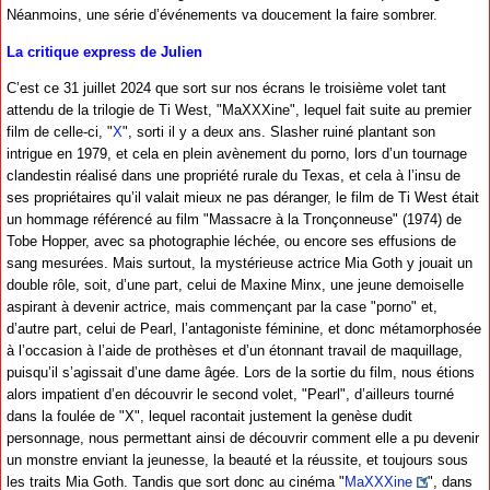
Néanmoins, une série d’événements va doucement la faire sombrer.
La critique express de Julien
C’est ce 31 juillet 2024 que sort sur nos écrans le troisième volet tant
attendu de la trilogie de Ti West, "MaXXXine", lequel fait suite au premier
film de celle-ci, "
X
", sorti il y a deux ans. Slasher ruiné plantant son
intrigue en 1979, et cela en plein avènement du porno, lors d’un tournage
clandestin réalisé dans une propriété rurale du Texas, et cela à l’insu de
ses propriétaires qu’il valait mieux ne pas déranger, le film de Ti West était
un hommage référencé au film "Massacre à la Tronçonneuse" (1974) de
Tobe Hopper, avec sa photographie léchée, ou encore ses effusions de
sang mesurées. Mais surtout, la mystérieuse actrice Mia Goth y jouait un
double rôle, soit, d’une part, celui de Maxine Minx, une jeune demoiselle
aspirant à devenir actrice, mais commençant par la case "porno" et,
d’autre part, celui de Pearl, l’antagoniste féminine, et donc métamorphosée
à l’occasion à l’aide de prothèses et d’un étonnant travail de maquillage,
puisqu’il s’agissait d’une dame âgée. Lors de la sortie du film, nous étions
alors impatient d’en découvrir le second volet, "Pearl", d’ailleurs tourné
dans la foulée de "X", lequel racontait justement la genèse dudit
personnage, nous permettant ainsi de découvrir comment elle a pu devenir
un monstre enviant la jeunesse, la beauté et la réussite, et toujours sous
les traits Mia Goth. Tandis que sort donc au cinéma "
MaXXXine
", dans