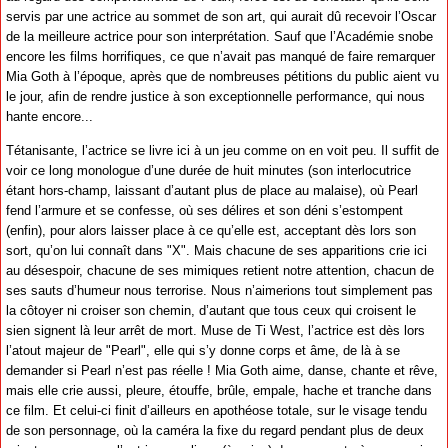
servis par une actrice au sommet de son art, qui aurait dû recevoir l’Oscar
de la meilleure actrice pour son interprétation. Sauf que l’Académie snobe
encore les films horrifiques, ce que n’avait pas manqué de faire remarquer
Mia Goth à l’époque, après que de nombreuses pétitions du public aient vu
le jour, afin de rendre justice à son exceptionnelle performance, qui nous
hante encore...
Tétanisante, l’actrice se livre ici à un jeu comme on en voit peu. Il suffit de
voir ce long monologue d’une durée de huit minutes (son interlocutrice
étant hors-champ, laissant d’autant plus de place au malaise), où Pearl
fend l’armure et se confesse, où ses délires et son déni s’estompent
(enfin), pour alors laisser place à ce qu’elle est, acceptant dès lors son
sort, qu’on lui connaît dans "X". Mais chacune de ses apparitions crie ici
au désespoir, chacune de ses mimiques retient notre attention, chacun de
ses sauts d’humeur nous terrorise. Nous n’aimerions tout simplement pas
la côtoyer ni croiser son chemin, d’autant que tous ceux qui croisent le
sien signent là leur arrêt de mort. Muse de Ti West, l’actrice est dès lors
l’atout majeur de "Pearl", elle qui s’y donne corps et âme, de là à se
demander si Pearl n’est pas réelle ! Mia Goth aime, danse, chante et rêve,
mais elle crie aussi, pleure, étouffe, brûle, empale, hache et tranche dans
ce film. Et celui-ci finit d’ailleurs en apothéose totale, sur le visage tendu
de son personnage, où la caméra la fixe du regard pendant plus de deux