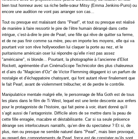
bien tout honneur avec sa riche belle-sœur Mitsy (Emma Jenkins-Purro) ou
encore une audition ne vont pas arranger son cas...
Tout ou presque est malaisant dans "Pearl", et tout ou presque est réalisé
de manière à faire ressortir le pire de l’être humain dérangé dans cette
intrigue, c’est-à-dire le pire de Pearl, une fille qui rêve de quitter sa ferme,
et de ne pas finir comme sa mère, peu en importe les moyens, elle qui va
pourtant voir son rêve hollywoodien lui claquer la porte au nez, et le
puritanisme américain oser lui répondre qu’elle n’est pas assez
"américaine", ni blonde... Pourtant, la photographie à l’ancienne d’Eliot
Rockett, agrémentée d’un CinémaScope Technicolor des plus chaleureux
et d’airs du "Magicien d’Oz" de Victor Flemming dégagent ici un parfum de
nostalgie et d’échappatoire chatoyant, qui font autant rêver finalement que
le fait Pearl, avant de violemment trébucher, et de perdre le contrôle.
Manipulatrice mentale malgré elle, le personnage de Mia Goth est de tous
les plans dans le film de Ti West, lequel est une lente descente aux enfers
pour le protagoniste de l’histoire, qui fait peine à voir, étant donné qu’il
s’agit aussi de l’antagoniste. Difficile alors de se mettre dans la peau de
cette fille enragée, macabre et déstabilisante. Car si sa seule présence
dérange ses interlocuteurs narratifs, qu’en dire du spectateur ? Et si, de
plus, rien ou presque ne semble naturel dans "Pearl", mais bien provoqué,
au regard des comportements de Pearl, force est de constater qu’ils sont