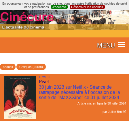
En poursuivant votre navigation sur ce site, vous acceptez l’utilisation de cookies de suivi
et de préférences
J’accepte
Désactiver les cookies
MENU
accueil
Critiques (Julien)
TI WEST
Pearl
30 juin 2023 sur Netflix - Séance de
rattrapage nécessaire à l’occasion de la
sortie de "MaXXXine" ce 31 juillet 2024 !
Article mis en ligne le
30 juillet 2024
par
Julien Brnl