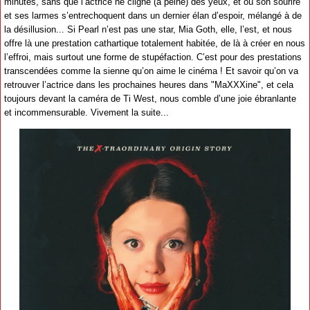
minutes, sans que l’actrice ne cligne (à peine) des yeux, et où son sourire
et ses larmes s’entrechoquent dans un dernier élan d’espoir, mélangé à de
la désillusion... Si Pearl n’est pas une star, Mia Goth, elle, l’est, et nous
offre là une prestation cathartique totalement habitée, de là à créer en nous
l’effroi, mais surtout une forme de stupéfaction. C’est pour des prestations
transcendées comme la sienne qu’on aime le cinéma ! Et savoir qu’on va
retrouver l’actrice dans les prochaines heures dans "MaXXXine", et cela
toujours devant la caméra de Ti West, nous comble d’une joie ébranlante
et incommensurable. Vivement la suite...