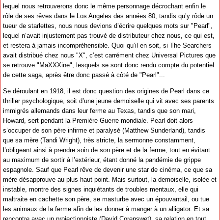
lequel nous retrouverons donc le même personnage décrochant enfin le
rôle de ses rêves dans le Los Angeles des années 80, tandis qu’y rôde un
tueur de starlettes, nous nous devions d’écrire quelques mots sur "Pearl",
lequel n’avait injustement pas trouvé de distributeur chez nous, ce qui est,
et restera à jamais incompréhensible. Quoi qu’il en soit, si The Searchers
avait distribué chez nous "X", c’est carrément chez Universal Pictures que
se retrouve "MaXXXine", lesquels se sont donc rendu compte du potentiel
de cette saga, après être donc passé à côté de "Pearl"...
Se déroulant en 1918, il est donc question des origines de Pearl dans ce
thriller psychologique, soit d’une jeune demoiselle qui vit avec ses parents
immigrés allemands dans leur ferme au Texas, tandis que son mari,
Howard, sert pendant la Première Guerre mondiale. Pearl doit alors
s’occuper de son père infirme et paralysé (Matthew Sunderland), tandis
que sa mère (Tandi Wright), très stricte, la sermonne constamment,
l’obligeant ainsi à prendre soin de son père et de la ferme, tout en évitant
au maximum de sortir à l’extérieur, étant donné la pandémie de grippe
espagnole. Sauf que Pearl rêve de devenir une star de cinéma, ce que sa
mère désapprouve au plus haut point. Mais surtout, la demoiselle, isolée et
instable, montre des signes inquiétants de troubles mentaux, elle qui
maltraite en cachette son père, se masturbe avec un épouvantail, ou tue
les animaux de la ferme afin de les donner à manger à un alligator. Et sa
rencontre avec un projectionniste (David Corenswet), sa relation en tout