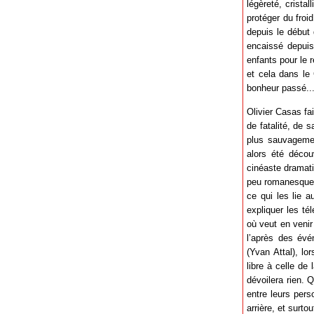
légèreté, cristal
protéger du froi
depuis le début 
encaissé depuis 
enfants pour le 
et cela dans le
bonheur passé..
Olivier Casas fai
de fatalité, de s
plus sauvagemen
alors été décou
cinéaste dramatis
peu romanesque e
ce qui les lie a
expliquer les té
où veut en venir
l’après des év
(Yvan Attal), lo
libre à celle de
dévoilera rien. 
entre leurs pers
arrière, et surtou