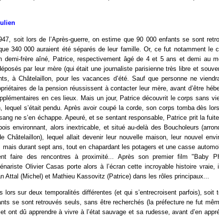
Julien
947, soit lors de l’Après-guerre, on estime que 90 000 enfants se sont retr
 que 340 000 auraient été séparés de leur famille. Or, ce fut notamment le 
n demi-frère aîné, Patrice, respectivement âgé de 4 et 5 ans et demi au m
déposés par leur mère (qui était une journaliste parisienne très libre et souv
ts, à Châtelaillon, pour les vacances d’été. Sauf que personne ne viendra
priétaires de la pension réussissent à contacter leur mère, avant d’être héb
pplémentaires en ces lieux. Mais un jour, Patrice découvrit le corps sans v
n, lequel s’était pendu. Après avoir coupé la corde, son corps tomba dès lors
ang ne s’en échappe. Apeuré, et se sentant responsable, Patrice prit la fuite
bois environnant, alors inextricable, et situé au-delà des Boucholeurs (arr
e Châtelaillon), lequel allait devenir leur nouvelle maison, leur nouvel en
 mais durant sept ans, tout en chapardant les potagers et une casse automobi
ent faire des rencontres à proximité... Après son premier film "Baby P
cénariste Olivier Casas porte alors à l’écran cette incroyable histoire vraie, 
n Attal (Michel) et Mathieu Kassovitz (Patrice) dans les rôles principaux...
 lors sur deux temporalités différentes (et qui s’entrecroisent parfois), soit 
nts se sont retrouvés seuls, sans être recherchés (la préfecture ne fut mê
, et ont dû apprendre à vivre à l’état sauvage et sa rudesse, avant d’en appréc