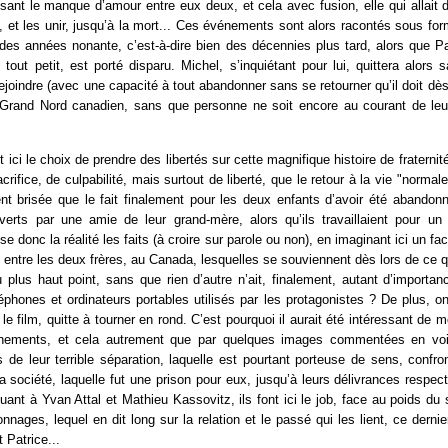
lisant le manque d’amour entre eux deux, et cela avec fusion, elle qui allait d
d, et les unir, jusqu’à la mort... Ces événements sont alors racontés sous fo
des années nonante, c’est-à-dire bien des décennies plus tard, alors que Pa
tout petit, est porté disparu. Michel, s’inquiétant pour lui, quittera alor
rejoindre (avec une capacité à tout abandonner sans se retourner qu’il doit dès
 Grand Nord canadien, sans que personne ne soit encore au courant de leur
.
t ici le choix de prendre des libertés sur cette magnifique histoire de fraterni
acrifice, de culpabilité, mais surtout de liberté, que le retour à la vie "normal
t brisée que le fait finalement pour les deux enfants d’avoir été abandonn
verts par une amie de leur grand-mère, alors qu’ils travaillaient pour un o
e donc la réalité les faits (à croire sur parole ou non), en imaginant ici un f
ntre les deux frères, au Canada, lesquelles se souviennent dès lors de ce qu
u plus haut point, sans que rien d’autre n’ait, finalement, autant d’import
léphones et ordinateurs portables utilisés par les protagonistes ? De plus, o
 le film, quitte à tourner en rond. C’est pourquoi il aurait été intéressant de 
énements, et cela autrement que par quelques images commentées en voix
rs de leur terrible séparation, laquelle est pourtant porteuse de sens, confron
 la société, laquelle fut une prison pour eux, jusqu’à leurs délivrances respec
Quant à Yvan Attal et Mathieu Kassovitz, ils font ici le job, face au poids du 
onnages, lequel en dit long sur la relation et le passé qui les lient, ce dernie
t Patrice...