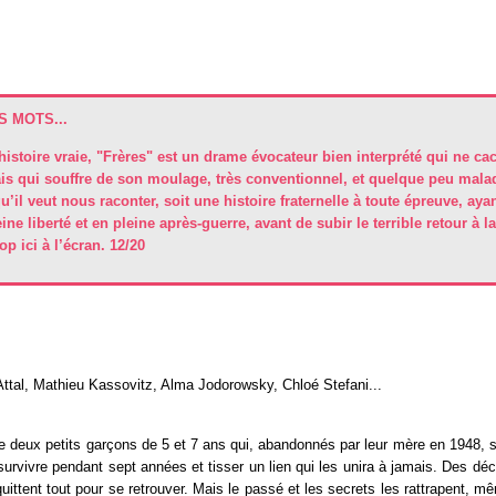
 MOTS...
histoire vraie, "Frères" est un drame évocateur bien interprété qui ne ca
is qui souffre de son moulage, très conventionnel, et quelque peu malad
u’il veut nous raconter, soit une histoire fraternelle à toute épreuve, aya
ne liberté et en pleine après-guerre, avant de subir le terrible retour à la
p ici à l’écran. 12/20
ttal, Mathieu Kassovitz, Alma Jodorowsky, Chloé Stefani...
 de deux petits garçons de 5 et 7 ans qui, abandonnés par leur mère en 1948, s
y survivre pendant sept années et tisser un lien qui les unira à jamais. Des déc
quittent tout pour se retrouver. Mais le passé et les secrets les rattrapent, mê