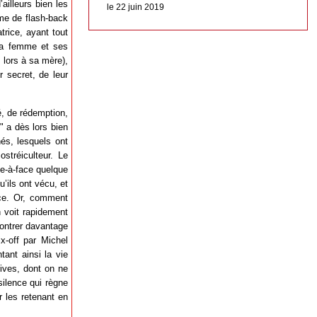
’ailleurs bien les
le 22 juin 2019
rme de flash-back
trice, ayant tout
s sa femme et ses
 lors à sa mère),
 secret, de leur
té, de rédemption,
e" a dès lors bien
és, lesquels ont
stréiculteur. Le
ace-à-face quelque
’ils ont vécu, et
ance. Or, comment
n voit rapidement
montrer davantage
-off par Michel
tant ainsi la vie
tives, dont on ne
silence qui règne
r les retenant en