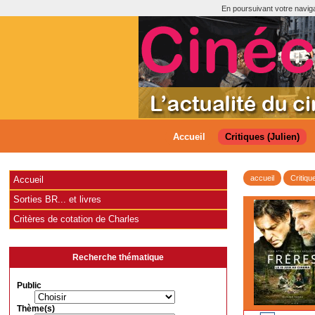
En poursuivant votre navigat
Accueil
Critiques (Julien)
accueil
Critiqu
Accueil
Sorties BR... et livres
Critères de cotation de Charles
Recherche thématique
Public
Thème(s)