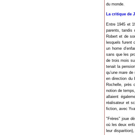
du monde.
La critique de 
Entre 1945 et 1
parents, tandis
Robert et de so
lesquels furent 
un home d’enfan
sans que les pro
de trois mois su
tenait la pensio
qu’une mare de s
en direction du 
Rochelle, près d
notion de temps,
allaient égalem
réalisateur et s
fiction, avec Yva
"Frères" joue dès
où les deux enfa
leur disparition)