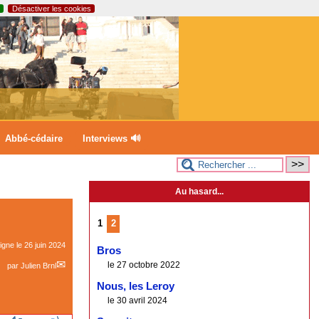
Désactiver les cookies
Abbé-cédaire
Interviews 🔊
Au hasard...
1
2
ligne le
26 juin 2024
Bros
le 27 octobre 2022
par
Julien Brnl
Nous, les Leroy
le 30 avril 2024