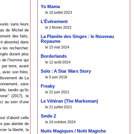
Yo Mama
le 10 juillet 2023
L’Événement
ouvés sans leurs
le 2 février 2022
cas de Michel de
oment des faits,
La Planète des Singes : le Nouveau
Royaume
ent absente) dans
le 15 mai 2024
 les rechercher,
ergés durant plus
Borderlands
ie de l’homme qui
le 12 août 2024
 par terre, avant
Solo : A Star Wars Story
, avec son frère,
le 5 juin 2018
ondissement de La
vironnement, sans
Freaky
le, tandis qu’ils
le 22 juin 2021
hone" (2017), le
Le Vétéran (The Marksman)
ici au sein d’une
le 21 juillet 2021
Smile 2
tout d’abord celle
le 24 octobre 2024
me pas alertée de
ier la liberté, la
Nuits Magiques / Notti Magiche