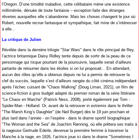
l’Oregon. D’une timidité maladive, cette célibataire mène une existence
millimétrée, dénuée de toute fantaisie – exception faite des étranges
rêveries auxquelles elle s’abandonne. Mais les choses changent le jour où
Robert, nouvelle recrue fantasque et sympathique, fait mine de s’intéresser
à elle...
La critique de Julien
Révélée dans la dernière trilogie "Star Wars" dans le rôle principal de Rey,
l’actrice britannique Daisy Ridley tente depuis de sortir de la peau de ce
personnage qui risque pourtant de la poursuivre, laquelle serait d’ailleurs
partante de retourner dans les étoiles si on lui proposait... En attendant,
aucun des rôles qu’elle a obtenus depuis ne lui a permis de retrouver la
clef du succès, laquelle s’est d’ailleurs rangée du côté cinéma indépendant
après l’échec cuisant de "Chaos Walking" (Doug Liman, 2021), un film de
science-fiction à gros budget adapté du premier roman de la série littéraire
"Le Chaos en Marche" (Patrick Ness, 2008), porté également par Tom -
Spider-Man - Holland. Or, avant de la retrouver in extremis dans le thriller
"The Marsh King’s Daughter" (de Neil Burger) dès le 19 juin prochain et
plus tard dans l’année - on l’espère - dans le drame sportif biographique
"The Woman and the Sea" de Joachim Rønning, où elle prêtera ses traits à
la nageuse Gertrude Ederle, devenue la première femme à traverser la
Manche à la nage, en 1926, l’actrice joue ici dans le drame "Sometimes I