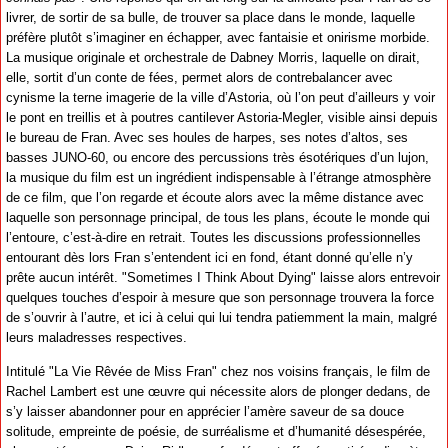
livrer, de sortir de sa bulle, de trouver sa place dans le monde, laquelle
préfère plutôt s’imaginer en échapper, avec fantaisie et onirisme morbide.
La musique originale et orchestrale de Dabney Morris, laquelle on dirait,
elle, sortit d’un conte de fées, permet alors de contrebalancer avec
cynisme la terne imagerie de la ville d’Astoria, où l’on peut d’ailleurs y voir
le pont en treillis et à poutres cantilever Astoria-Megler, visible ainsi depuis
le bureau de Fran. Avec ses houles de harpes, ses notes d’altos, ses
basses JUNO-60, ou encore des percussions très ésotériques d’un lujon,
la musique du film est un ingrédient indispensable à l’étrange atmosphère
de ce film, que l’on regarde et écoute alors avec la même distance avec
laquelle son personnage principal, de tous les plans, écoute le monde qui
l’entoure, c’est-à-dire en retrait. Toutes les discussions professionnelles
entourant dès lors Fran s’entendent ici en fond, étant donné qu’elle n’y
prête aucun intérêt. "Sometimes I Think About Dying" laisse alors entrevoir
quelques touches d’espoir à mesure que son personnage trouvera la force
de s’ouvrir à l’autre, et ici à celui qui lui tendra patiemment la main, malgré
leurs maladresses respectives.
Intitulé "La Vie Rêvée de Miss Fran" chez nos voisins français, le film de
Rachel Lambert est une œuvre qui nécessite alors de plonger dedans, de
s’y laisser abandonner pour en apprécier l’amère saveur de sa douce
solitude, empreinte de poésie, de surréalisme et d’humanité désespérée,