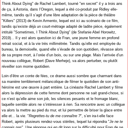
Think About Dying" de Rachel Lambert, tourné "en secret" il y a trois ans
de ça, à Astoria, dans l’Oregon, lequel a été co-produit par Ridley elle-
même, tandis qu’il s’agit d’une libre adaptation de la pièce de théâtre
"Killers" (2013) de Kevin Armento, lequel est ici au scénario de ce film,
tandis qu’existe déjà un court-métrage adapté de ladite pièce, également
intitulé "Sometimes, I Think About Dying" (de Stefanie Abel Horowitz,
2019)... Il y est alors question ici de Fran, une jeune femme en profond
retrait social, et à la vie très millimétrée. Tandis qu’elle est employée du
bureau, la demoiselle, quand elle s’évade de son quotidien, rêvasse alors
de sa propre mort, à l’orée d’un bois, ou sur une plage. Mais l’arrivée d’un
nouveau collègue, Robert (Dave Merheje), va alors perturber, ou plutôt
réveiller son morne quotidien.
Loin d’être un conte de fées, ce drame aussi sombre que charmant dans
sa manière terriblement mélancolique de filmer le quotidien de son anti-
héroïne est une œuvre à part entière. La cinéaste Rachel Lambert y filme
alors la dépression de cette femme dont personne ne sait grand-chose, si
ce n’est qu’elle aime son job, les silences pesants et le fromage blanc,
laquelle semble alors ne s’intéresser à rien. Sa rencontre avec un collègue
va alors la mettre au pied du mur, et lui permettre de briser la glace entre
elle et... la vie. "
Regrettes-tu de me connaître ?
", s’en ira-t-elle face
Robert, après plusieurs rendez-vous stériles, lequel lui répondra "
Je ne te
connais pas
". Une réponse qui en dit long sur la difficulté pour Fran de se