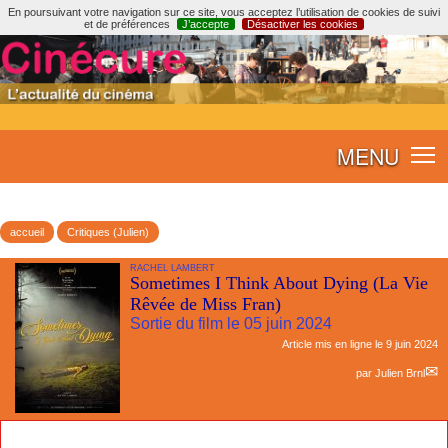
En poursuivant votre navigation sur ce site, vous acceptez l’utilisation de cookies de suivi
et de préférences
J’accepte
Désactiver les cookies
MENU
accueil
Critiques (Julien)
RACHEL LAMBERT
Sometimes I Think About Dying (La Vie
Rêvée de Miss Fran)
Sortie du film le 05 juin 2024
Article mis en ligne le
9 juin 2024
par
Julien Brnl