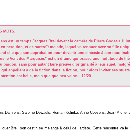
 MOTS...
ens est un temps Jacques Brel devant la caméra de Pierre Godeau. Il int
 en perdition, et de surcroît malade, lequel va renouer avec sa fille uniq
tend elle que son approbation pour devenir une cinéaste à son tour. Inab
ous le Vent des Marquises" est un drame qui brasse une multitude de th
t au pardon, sans pour autant faire preuve d’originalité à leur sujet, malgré
qui appellent à de la fiction dans la fiction, pour alors inviter ses sujets
intention est belle, mais quelque peu vaine... 12/20
ois Damiens, Salomé Dewaels, Roman Kolinka, Anne Coesens, Jean-Michel Ba
 jouer Brel, son destin se mélange à celui de l’artiste. Cette rencontre va le