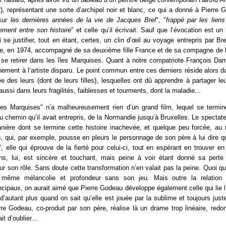
, représentant une sorte d’archipel noir et blanc, ce qui a donné à Pierre 
sur les dernières années de la vie de Jacques Brel
", "
frappé par les liens
ement entre son histoire
" et celle qu’il écrivait. Sauf que l’évocation est un 
 se justifier, tout en étant, certes, un clin d’œil au voyage entrepris par Bre
ue, en 1974, accompagné de sa deuxième fille France et de sa compagne de 
se retirer dans les îles Marquises. Quant à notre compatriote François Dami
ment à l’artiste disparu. Le point commun entre ces derniers réside alors da
ée des leurs (dont de leurs filles), lesquelles ont dû apprendre à partager l
ussi dans leurs fragilités, faiblesses et tourments, dont la maladie...
es Marquises" n’a malheureusement rien d’un grand film, lequel se termine
du chemin qu’il avait entrepris, de la Normandie jusqu’à Bruxelles. Le spectateu
anière dont se termine cette histoire inachevée, et quelque peu forcée, au 
 qui, par exemple, pousse en pleurs le personnage de son père à lui dire qu
", elle qui éprouve de la fierté pour celui-ci, tout en espérant en trouver en
s, lui, est sincère et touchant, mais peine à voir étant donné sa pert
r son rôle. Sans doute cette transformation n’en valait pas la peine. Quoi qu’i
a même mélancolie et profondeur sans son jeu. Mais outre la relation
cipaux, on aurait aimé que Pierre Godeau développe également celle qui lie l
d’autant plus quand on sait qu’elle est jouée par la sublime et toujours ju
re Godeau, co-produit par son père, réalise là un drame trop linéaire, redo
it d’oublier...