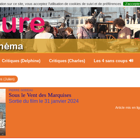
ion sur ce site, vous acceptez l’utilisation de cookies de suivi et de préférences
J’accepte
Critiques (Delphine)
Critiques (Charles)
Les 4 sans coups 🔊
es (Julien)
PIERRE GODEAU
Sous le Vent des Marquises
Sortie du film le 31 janvier 2024
Article mis en li