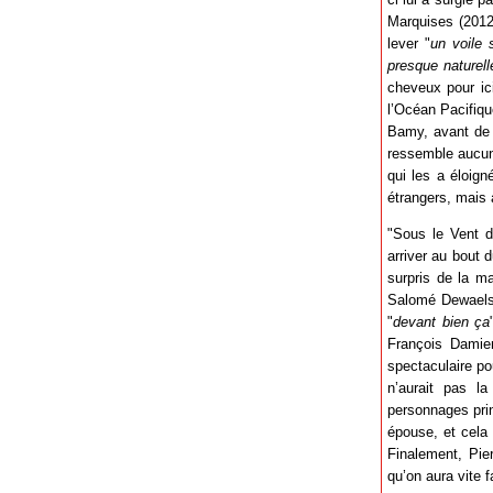
Marquises (2012)
lever "
un voile 
presque naturell
cheveux pour ici
l’Océan Pacifiq
Bamy, avant de 
ressemble aucune
qui les a éloign
étrangers, mais a
"Sous le Vent d
arriver au bout 
surpris de la m
Salomé Dewaels,
"
devant bien ça
François Damien
spectaculaire pou
n’aurait pas l
personnages prin
épouse, et cela 
Finalement, Pier
qu’on aura vite fa