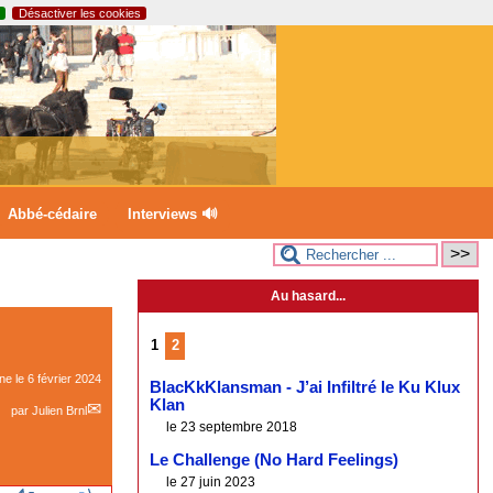
Désactiver les cookies
Abbé-cédaire
Interviews 🔊
Au hasard...
1
2
gne le
6 février 2024
BlacKkKlansman - J’ai Infiltré le Ku Klux
Klan
par
Julien Brnl
le 23 septembre 2018
Le Challenge (No Hard Feelings)
le 27 juin 2023