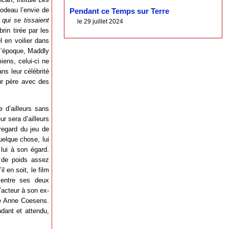
Godeau l’envie de
Pendant ce Temps sur Terre
 qui se tissaient
le 29 juillet 2024
brin tirée par les
l en voilier dans
l’époque, Maddly
ens, celui-ci ne
ns leur célébrité
eur père avec des
 d’ailleurs sans
r sera d’ailleurs
regard du jeu de
elque chose, lui
 lui à son égard.
e de poids assez
l en soit, le film
 entre ses deux
’acteur à son ex-
ste Anne Coesens.
ndant et attendu,