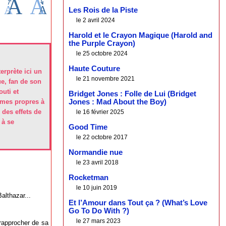
Les Rois de la Piste
le 2 avril 2024
Harold et le Crayon Magique (Harold and
the Purple Crayon)
le 25 octobre 2024
Haute Couture
erprète ici un
le 21 novembre 2021
ue, fan de son
outi et
Bridget Jones : Folle de Lui (Bridget
èmes propres à
Jones : Mad About the Boy)
 des effets de
le 16 février 2025
 à se
Good Time
le 22 octobre 2017
Normandie nue
le 23 avril 2018
Rocketman
le 10 juin 2019
lthazar...
Et l’Amour dans Tout ça ? (What’s Love
Go To Do With ?)
le 27 mars 2023
 rapprocher de sa