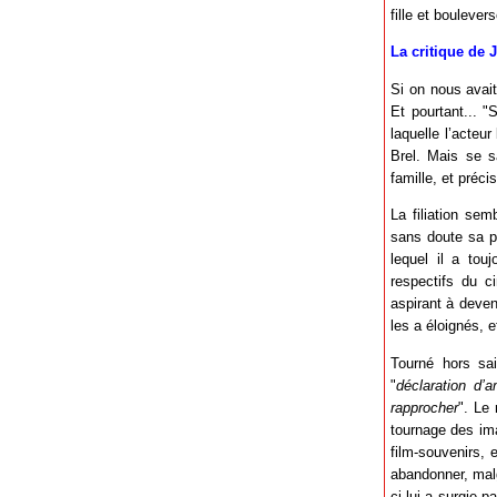
fille et boulevers
La critique de 
Si on nous avait
Et pourtant... 
laquelle l’acteu
Brel. Mais se s
famille, et préci
La filiation sem
sans doute sa pl
lequel il a tou
respectifs du c
aspirant à deven
les a éloignés, 
Tourné hors sai
"
déclaration d’a
rapprocher
". Le
tournage des ima
film-souvenirs, 
abandonner, malg
ci lui a surgie 