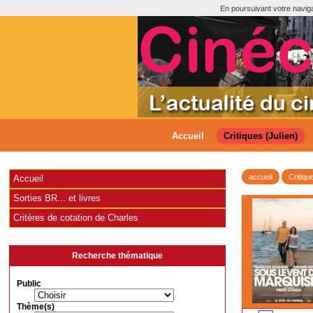
En poursuivant votre navigat
Accueil
Critiques (Julien)
accueil
Critiqu
Accueil
Sorties BR... et livres
Critères de cotation de Charles
Recherche thématique
Public
Thème(s)