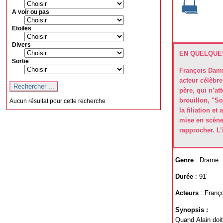
A voir ou pas
Etoiles
Divers
EN QUELQUES
Sortie
François Dami
acteur célèbre
père, qui n’at
brouillon, "S
Aucun résultat pour cette recherche
la filiation e
mise en scène 
rapprocher. L’
Genre
: Drame
Durée
: 91’
Acteurs
: Franç
Synopsis :
Quand Alain doit