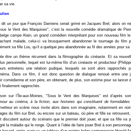
er sa vie.
Julien
 dit un jour que François Damiens serait grimé en Jacques Brel, alors on ne 
"Sous le Vent des Marquises", c’est la nouvelle comédie dramatique de Pie
r belge campe Alain, un grand comédien interprétant pour son nouveau film l
achant malade, celui-ci va brusquement abandonner le tournage du film p
sément sa fille Lou, qu’il a quelque peu abandonnée au fil des années pour sa c
ble être un thème récurrent dans la filmographie du cinéaste. Et sa nouvell
us personnelle, lequel est lui-même fils d’un cinéaste et producteur (Phili
jours entretenu une relation pudique, lesquels se sont alors rapprochés 
inéma. Dans ce film, il est donc question de dialogue renoué entre une 
ir comédienne et son père, en obtenant, de plus, son estime pour se lancer d
et finalement rapprochés.
son sur l’Île-aux-Moines, "Sous le Vent des Marquises" est d’après son
mour au cinéma, à la fiction, aux histoires qui constituent de formidables
 metteur en scène nous invite alors dans son imaginaire, notamment en noir 
ges du film sur Brel, ou encore sur un bateau, où père et fille se retrouve
et discutent autour du scénario que le premier doit jouer, et que sa fille va
ré la maladie qui le ronge. Quant à l’idée de faire jouer Brel à son personnage 
par hasard, après avoir vu un tableau d’un peintre belge contemporain Harold Anc