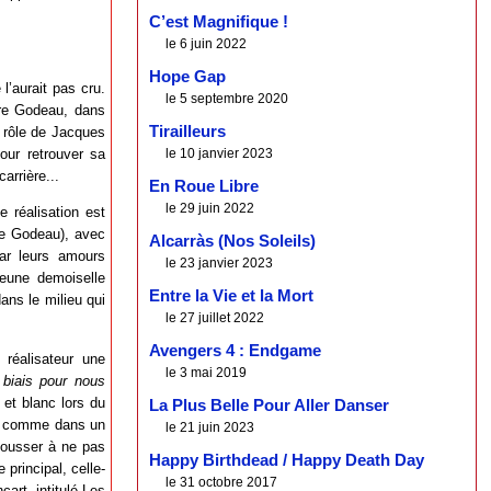
C’est Magnifique !
le 6 juin 2022
Hope Gap
l’aurait pas cru.
le 5 septembre 2020
rre Godeau, dans
Tirailleurs
e rôle de Jacques
our retrouver sa
le 10 janvier 2023
arrière...
En Roue Libre
le 29 juin 2022
e réalisation est
ppe Godeau), avec
Alcarràs (Nos Soleils)
par leurs amours
le 23 janvier 2023
jeune demoiselle
Entre la Vie et la Mort
ans le milieu qui
le 27 juillet 2022
Avengers 4 : Endgame
 réalisateur une
le 3 mai 2019
 biais pour nous
et blanc lors du
La Plus Belle Pour Aller Danser
nt, comme dans un
le 21 juin 2023
 pousser à ne pas
Happy Birthdead / Happy Death Day
principal, celle-
le 31 octobre 2017
art, intitulé Les