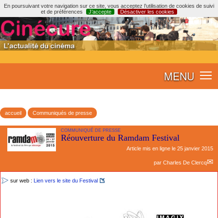
En poursuivant votre navigation sur ce site, vous acceptez l’utilisation de cookies de suivi
et de préférences
J’accepte
Désactiver les cookies
MENU
accueil
Communiqués de presse
COMMUNIQUÉ DE PRESSE
Réouverture du Ramdam Festival
Article mis en ligne le
25 janvier 2015
par
Charles De Clercq
sur web :
Lien vers le site du Festival