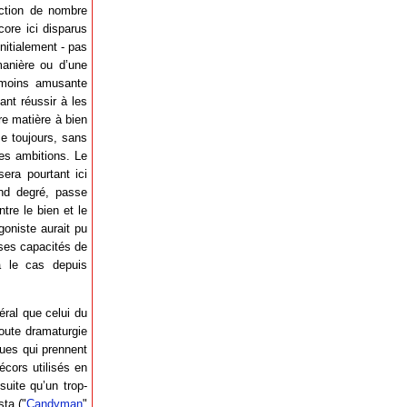
action de nombre
core ici disparus
nitialement - pas
manière ou d’une
u moins amusante
ant réussir à les
re matière à bien
e toujours, sans
ses ambitions. Le
sera pourtant ici
ond degré, passe
tre le bien et le
goniste aurait pu
 ses capacités de
jà le cas depuis
ral que celui du
toute dramaturgie
ques qui prennent
écors utilisés en
suite qu’un trop-
sta ("
Candyman
"