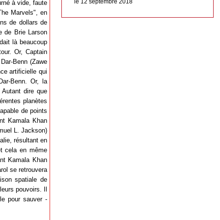
le 12 septembre 2018
rné à vide, faute
The Marvels", en
ons de dollars de
e de Brie Larson
ndait là beaucoup
tour. Or, Captain
, Dar-Benn (Zawe
e artificielle qui
 Dar-Benn. Or, la
. Autant dire que
férentes planètes
capable de points
dont Kamala Khan
amuel L. Jackson)
lie, résultant en
, et cela en même
tant Kamala Khan
rol se retrouvera
son spatiale de
eurs pouvoirs. Il
ble pour sauver -