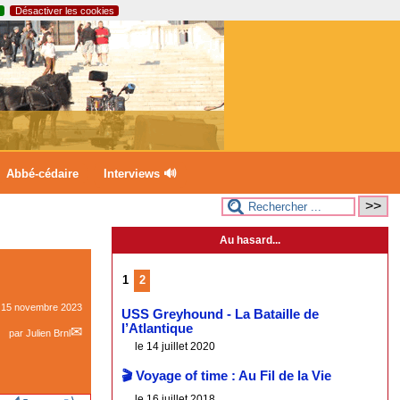
Désactiver les cookies
Abbé-cédaire
Interviews 🔊
Au hasard...
1
2
e
15 novembre 2023
USS Greyhound - La Bataille de
l’Atlantique
par
Julien Brnl
le 14 juillet 2020
🎬 Voyage of time : Au Fil de la Vie
le 16 juillet 2018