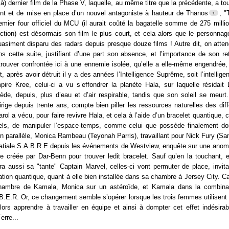
jà) dernier film de la Phase V, laquelle, au même titre que la précédente, a tou
nt et de mise en place d’un nouvel antagoniste à hauteur de Thanos
, "
remier four officiel du MCU (il aurait coûté la bagatelle somme de 275 milli
ction) est désormais son film le plus court, et cela alors que le personnag
uasiment disparu des radars depuis presque douze films ! Autre dit, on atte
s cette suite, justifiant d’une part son absence, et l’importance de son re
trouver confrontée ici à une ennemie isolée, qu’elle a elle-même engendrée
, après avoir détruit il y a des années l’Intelligence Suprême, soit l’intelligenc
pire Kree, celui-ci a vu s’effondrer la planète Hala, sur laquelle résidait
de, depuis, plus d’eau et d’air respirable, tandis que son soleil se meurt
 dirige depuis trente ans, compte bien piller les ressources naturelles des dif
arol a vécu, pour faire revivre Hala, et cela à l’aide d’un bracelet quantique, 
ciels, de manipuler l’espace-temps, comme celui que possède finalement 
En parallèle, Monica Rambeau (Teyonah Parris), travaillant pour Nick Fury (S
patiale S.A.B.R.E depuis les événements de Westview, enquête sur une anoma
ille créée par Dar-Benn pour trouver ledit bracelet. Sauf qu’en la touchant
ra aussi sa "tante" Captain Marvel, celles-ci vont permuter de place, invi
cation quantique, quant à elle bien installée dans sa chambre à Jersey City. Ca
chambre de Kamala, Monica sur un astéroïde, et Kamala dans la combinai
.E.R. Or, ce changement semble s’opérer lorsque les trois femmes utilisent l
lors apprendre à travailler en équipe et ainsi à dompter cet effet indésira
erre...