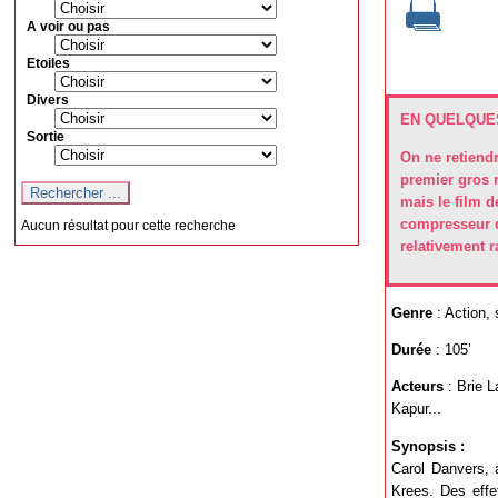
A voir ou pas
Etoiles
Divers
EN QUELQUES
Sortie
On ne retiend
premier gros 
mais le film d
compresseur q
Aucun résultat pour cette recherche
relativement r
Genre
: Action, 
Durée
: 105’
Acteurs
: Brie L
Kapur...
Synopsis :
Carol Danvers, 
Krees. Des effe