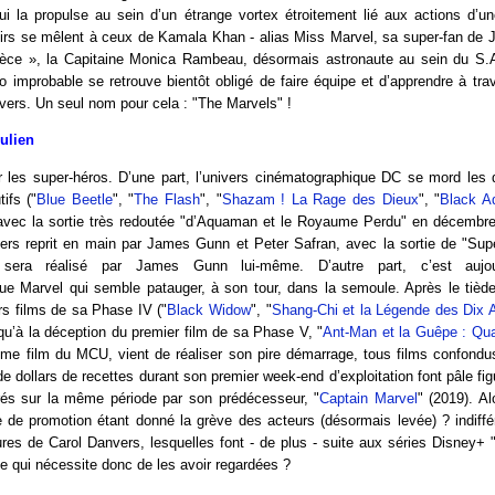
i la propulse au sein d’un étrange vortex étroitement lié aux actions d’un
irs se mêlent à ceux de Kamala Khan - alias Miss Marvel, sa super-fan de Je
èce », la Capitaine Monica Rambeau, désormais astronaute au sein du S.
io improbable se retrouve bientôt obligé de faire équipe et d’apprendre à trav
ivers. Un seul nom pour cela : "The Marvels" !
Julien
 les super-héros. D’une part, l’univers cinématographique DC se mord les 
ifs ("
Blue Beetle
", "
The Flash
", "
Shazam ! La Rage des Dieux
", "
Black 
avec la sortie très redoutée "d’Aquaman et le Royaume Perdu" en décembre
vers reprit en main par James Gunn et Peter Safran, avec la sortie de "Su
 sera réalisé par James Gunn lui-même. D’autre part, c’est aujour
ue Marvel qui semble patauger, à son tour, dans la semoule. Après le tiède
rs films de sa Phase IV ("
Black Widow
", "
Shang-Chi et la Légende des Dix
 qu’à la déception du premier film de sa Phase V, "
Ant-Man et la Guêpe : Qu
me film du MCU, vient de réaliser son pire démarrage, tous films confondus
de dollars de recettes durant son premier week-end d’exploitation font pâle fi
rés sur la même période par son prédécesseur, "
Captain Marvel
" (2019). Al
 de promotion étant donné la grève des acteurs (désormais levée) ? indiffé
res de Carol Danvers, lesquelles font - de plus - suite aux séries Disney+
e qui nécessite donc de les avoir regardées ?