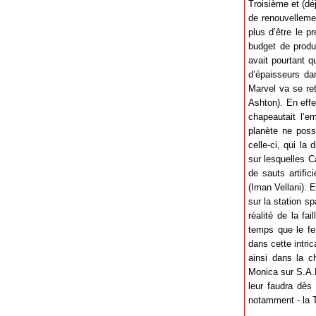
Troisième et (dé
de renouvelleme
plus d’être le p
budget de produ
avait pourtant q
d’épaisseurs dan
Marvel va se re
Ashton). En effet
chapeautait l’em
planète ne possè
celle-ci, qui la
sur lesquelles C
de sauts artifi
(Iman Vellani). 
sur la station s
réalité de la fa
temps que le fe
dans cette intri
ainsi dans la 
Monica sur S.A.B
leur faudra dès 
notamment - la T