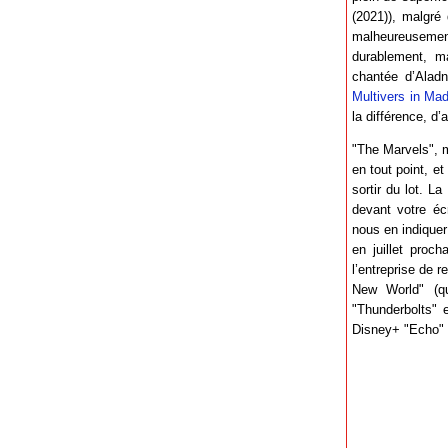
(2021)), malgré
malheureusement
durablement, ma
chantée d’Alad
Multivers in Ma
la différence, d
"The Marvels", m
en tout point, e
sortir du lot. L
devant votre éc
nous en indiquer 
en juillet proc
l’entreprise de 
New World" (qu
"Thunderbolts" e
Disney+ "Echo" e