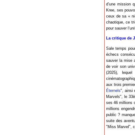
d’une mission qu
Kree, ses pouvo
ceux de sa « ni
chaotique, ce tr
pour sauver l’un
La critique de 
Sale temps pour
échecs consécut
sauver la mise 
de voir son uni
(2025), lequel
cinématographiq
aux trois premie
Éternels
", ainsi
Marvels", le 33è
ses 46 millions 
millions engend
public ? manque
suite des aventu
"Miss Marvel", c