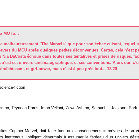
 MOTS...
ra malheureusement "The Marvels" que pour son échec cuisant, lequel 
revers du MCU après quelques petites déconvenues. Certes, cela n’est pa
e Nia DaCosta échoue dans toutes ses tentatives et prises de risques, fa
u’est cet univers cinématographique, et ses conventions. Alors oui, c’es
afraîchissant, et girl-power, mais c’est à peu près tout... 12/20
science-fiction
arson, Teyonah Parris, Iman Vellani, Zawe Ashton, Samuel L. Jackson, Park
alias Captain Marvel, doit faire face aux conséquences imprévues de sa vic
ts inattendus l’obligent désormais à assumer le fardeau d’un univers désta