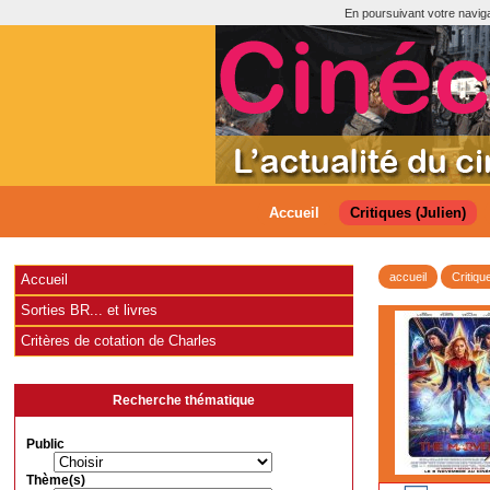
En poursuivant votre navigat
Accueil
Critiques (Julien)
accueil
Critiqu
Accueil
Sorties BR... et livres
Critères de cotation de Charles
Recherche thématique
Public
Thème(s)