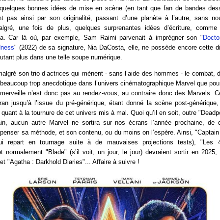
 quelques bonnes idées de mise en scène (en tant que fan de bandes dessi
 pas ainsi par son originalité, passant d’une planète à l’autre, sans n
lgré, une fois de plus, quelques surprenantes idées d’écriture, comme 
na. Car là où, par exemple, Sam Raimi parvenait à imprégner son "
Docto
dness
" (2022) de sa signature, Nia DaCosta, elle, ne possède encore cette di
’autant plus dans une telle soupe numérique.
algré son trio d’actrices qui mènent - sans l’aide des hommes - le combat, 
t beaucoup trop anecdotique dans l’univers cinématographique Marvel que pour
a merveille n’est donc pas au rendez-vous, au contraire donc des Marvels. 
ran jusqu’à l’issue du pré-générique, étant donné la scène post-générique,
quant à la tournure de cet univers mis à mal. Quoi qu’il en soit, outre "Deadpo
hain, aucun autre Marvel ne sortira sur nos écrans l’année prochaine, de 
repenser sa méthode, et son contenu, ou du moins on l’espère. Ainsi, "Captai
i repart en tournage suite à de mauvaises projections tests), "Les 4
t normalement "Blade" (s’il voit, un jour, le jour) devraient sortir en 2025,
t "Agatha : Darkhold Diaries"... Affaire à suivre !