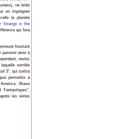
nées), ne brille
ous en imprégner
celle la planète
r Strange in the
fférence qui fera
demeure frustrant
 parvenir ainsi à
Cependant, restez
 laquelle semble
ol 3", qui sortira
quoi permettre à
n America : Brave
 Fantastiques",
 après les séries