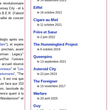
le 19 septembre 2023
e révolutionnaire
Eiffel
rsey City - et à
le 16 octobre 2021
A.B.E.R. D’abord
ailler de concert
Cigare au Miel
le 11 octobre 2021
Frère et Sœur
le 2 juin 2022
doigts après ses
Adam
"), et espère
The Hummingbird Project
 prochain, avant
le 6 octobre 2019
perman : Legacy"
Queenpins
d’hui l’univers
le 13 septembre 2021
 accueil réservé
 Anneaux
" et "
Les
Asteroid City
antumania
", "The
le 22 juin 2023
. Il est vrai que
The Foreigner
gure face aux 153
le 15 novembre 2017
ors, lassitude du
rence quant à la
Warfare
 "Wandavision" et
le 20 avril 2025
Guy