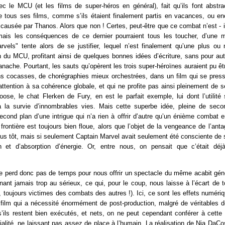
c le MCU (et les films de super-héros en général), fait qu’ils font abstr
e tous ses films, comme s’ils étaient finalement partis en vacances, ou en
e causée par Thanos. Alors que non ! Certes, peut-être que ce combat n’est - i
mais les conséquences de ce dernier pourraient tous les toucher, d’une 
arvels" tente alors de se justifier, lequel n’est finalement qu’une plus o
n du MCU, profitant ainsi de quelques bonnes idées d’écriture, sans pour aut
anache. Pourtant, les sauts qu’opèrent les trois super-héroïnes auraient pu êt
ons cocasses, de chorégraphies mieux orchestrées, dans un film qui se press
attention à sa cohérence globale, et qui ne profite pas ainsi pleinement de 
ose, le chat Flerken de Fury, en est le parfait exemple, lui dont l’utilité 
à la survie d’innombrables vies. Mais cette superbe idée, pleine de sec
cond plan d’une intrigue qui n’a rien à offrir d’autre qu’un énième combat en
frontière est toujours bien floue, alors que l’objet de la vengeance de l’anta
plus tôt, mais si seulement Captain Marvel avait seulement été consciente de
on et d’absorption d’énergie. Or, entre nous, on pensait que c’était dé
e perd donc pas de temps pour nous offrir un spectacle du même acabit géné
nt jamais trop au sérieux, ce qui, pour le coup, nous laisse à l’écart de 
, toujours victimes des combats des autres !). Ici, ce sont les effets numéri
film qui a nécessité énormément de post-production, malgré de véritables d
s’ils restent bien exécutés, et nets, on ne peut cependant conférer à cette 
cialité, ne laissant pas assez de place à l’humain. La réalisation de Nia DaCo