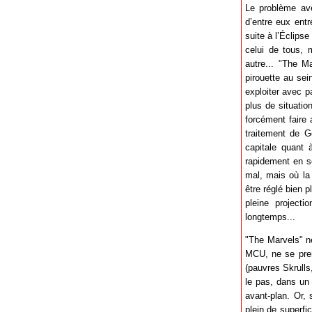
Le problème ave
d’entre eux entr
suite à l’Éclips
celui de tous, 
autre... "The M
pirouette au sei
exploiter avec p
plus de situati
forcément faire 
traitement de Go
capitale quant 
rapidement en se
mal, mais où la 
être réglé bien 
pleine projecti
longtemps...
"The Marvels" n
MCU, ne se prena
(pauvres Skrulls
le pas, dans un 
avant-plan. Or, 
plein de superfi