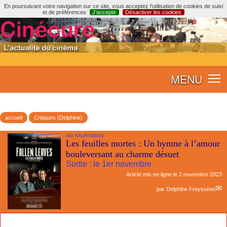
En poursuivant votre navigation sur ce site, vous acceptez l’utilisation de cookies de suivi
et de préférences
J’accepte
Désactiver les cookies
MENU
accueil
Critiques (Delphine)
AKI KAURISMAKI
Les feuilles mortes : Un hymne à l’amour
bouleversant au charme désuet
Sortie : le 1er novembre
Article mis en ligne le
2 novembre 2023
par
Delphine Freyssinet