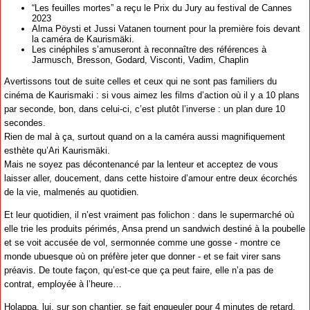
“Les feuilles mortes” a reçu le Prix du Jury au festival de Cannes
2023
Alma Pöysti et Jussi Vatanen tournent pour la première fois devant
la caméra de Kaurismäki.
Les cinéphiles s’amuseront à reconnaître des références à
Jarmusch, Bresson, Godard, Visconti, Vadim, Chaplin
Avertissons tout de suite celles et ceux qui ne sont pas familiers du
cinéma de Kaurismaki : si vous aimez les films d’action où il y a 10 plans
par seconde, bon, dans celui-ci, c’est plutôt l’inverse : un plan dure 10
secondes.
Rien de mal à ça, surtout quand on a la caméra aussi magnifiquement
esthète qu’Ari Kaurismäki.
Mais ne soyez pas décontenancé par la lenteur et acceptez de vous
laisser aller, doucement, dans cette histoire d’amour entre deux écorchés
de la vie, malmenés au quotidien.
Et leur quotidien, il n’est vraiment pas folichon : dans le supermarché où
elle trie les produits périmés, Ansa prend un sandwich destiné à la poubelle
et se voit accusée de vol, sermonnée comme une gosse - montre ce
monde ubuesque où on préfère jeter que donner - et se fait virer sans
préavis. De toute façon, qu’est-ce que ça peut faire, elle n’a pas de
contrat, employée à l’heure…
Holappa, lui, sur son chantier, se fait engueuler pour 4 minutes de retard.