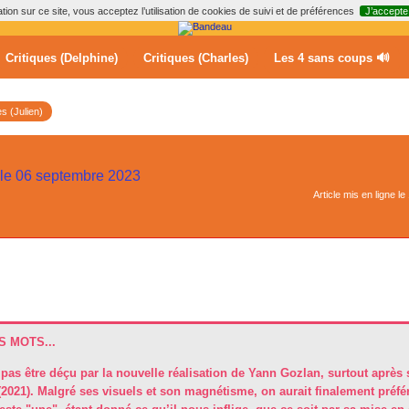
ion sur ce site, vous acceptez l’utilisation de cookies de suivi et de préférences
J’accepte
Critiques (Delphine)
Critiques (Charles)
Les 4 sans coups 🔊
es (Julien)
m le 06 septembre 2023
Article mis en ligne le
 MOTS...
e pas être déçu par la nouvelle réalisation de Yann Gozlan, surtout après 
(2021). Malgré ses visuels et son magnétisme, on aurait finalement préfé