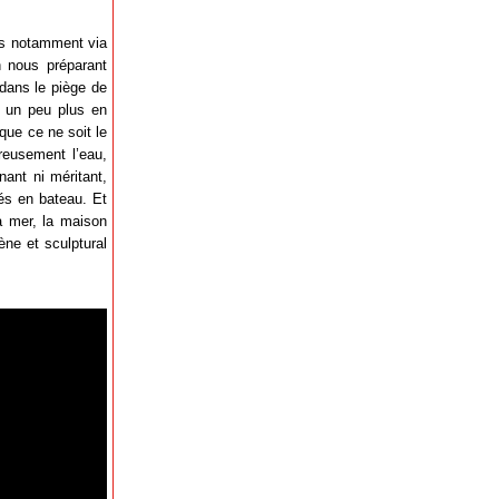
ons notamment via
n nous préparant
 dans le piège de
e un peu plus en
que ce ne soit le
ureusement l’eau,
nant ni méritant,
nés en bateau. Et
a mer, la maison
ène et sculptural