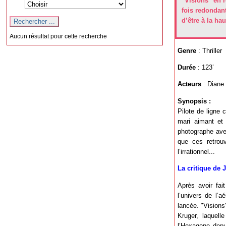
"Visions" en r
fois redondant
d’être à la ha
Aucun résultat pour cette recherche
Genre
: Thriller
Durée
: 123’
Acteurs
: Diane 
Synopsis :
Pilote de ligne 
mari aimant et 
photographe avec
que ces retrouv
l’irrationnel...
La critique de 
Après avoir fait
l’univers de l’
lancée. "Visions
Kruger, laquell
l’Hexagone depu