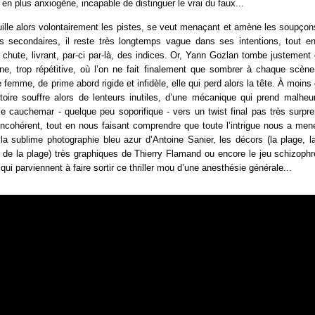
 en plus anxiogène, incapable de distinguer le vrai du faux...
uille alors volontairement les pistes, se veut menaçant et amène les soupç
 secondaires, il reste très longtemps vague dans ses intentions, tout e
chute, livrant, par-ci par-là, des indices. Or, Yann Gozlan tombe justement
e, trop répétitive, où l’on ne fait finalement que sombrer à chaque scèn
femme, de prime abord rigide et infidèle, elle qui perd alors la tête. À moins 
stoire souffre alors de lenteurs inutiles, d’une mécanique qui prend malhe
ce cauchemar - quelque peu soporifique - vers un twist final pas très surpre
incohérent, tout en nous faisant comprendre que toute l’intrigue nous a me
la sublime photographie bleu azur d’Antoine Sanier, les décors (la plage, l
le de la plage) très graphiques de Thierry Flamand ou encore le jeu schizophr
ui parviennent à faire sortir ce thriller mou d’une anesthésie générale...