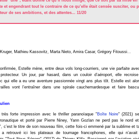
este "une", étant donné ce qu’il nous inflige, que ce soit par sa mise en 
e et engendrant tout le contraire de ce qu’elle était censée susciter, ou p
uteur de ses ambitions, et des attentes... 11/20
Kruger, Mathieu Kassovitz, Marta Nieto, Amira Casar, Grégory Fitoussi...
confirmée, Estelle mène, entre deux vols long-courriers, une vie parfaite av
protecteur. Un jour, par hasard, dans un couloir d’aéroport, elle recroise
 qui elle a eu une aventure passionnée vingt ans plus tôt. Estelle est alor
ailles vont l’entraîner dans une spirale cauchemardesque et faire basc
Julien
 très forte impression avec le thriller paranoïaque "
Boîte Noire
" (2021) s
aéronautique et porté par Pierre Niney, Yann Gozlan ne perd pas le nord et
", c’est le titre de son nouveau film, cette fois-ci emmené par la sublime et 
e a retrouvé ici les plateaux de tournage francophones, elle qui n’avai
is "Tout Nous Sépare" (2017) de Thierry Klifa. Passionné par l’aviation civ