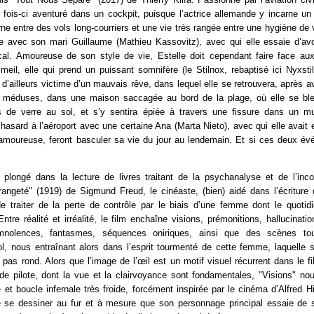
e fois-ci aventuré dans un cockpit, puisque l’actrice allemande y incarne 
rne entre des vols long-courriers et une vie très rangée entre une hygiène de v
e avec son mari Guillaume (Mathieu Kassovitz), avec qui elle essaie d’avo
cal. Amoureuse de son style de vie, Estelle doit cependant faire face aux
eil, elle qui prend un puissant somnifère (le Stilnox, rebaptisé ici Nyxstil
a d’ailleurs victime d’un mauvais rêve, dans lequel elle se retrouvera, après a
 méduses, dans une maison saccagée au bord de la plage, où elle se ble
 de verre au sol, et s’y sentira épiée à travers une fissure dans un m
r hasard à l’aéroport avec une certaine Ana (Marta Nieto), avec qui elle avait 
n amoureuse, feront basculer sa vie du jour au lendemain. Et si ces deux év
st plongé dans la lecture de livres traitant de la psychanalyse et de l’in
trangeté" (1919) de Sigmund Freud, le cinéaste, (bien) aidé dans l’écritur
e traiter de la perte de contrôle par le biais d’une femme dont le quotid
 Entre réalité et irréalité, le film enchaîne visions, prémonitions, hallucinat
mnolences, fantasmes, séquences oniriques, ainsi que des scènes t
ol, nous entraînant alors dans l’esprit tourmenté de cette femme, laquelle 
pas rond. Alors que l’image de l’œil est un motif visuel récurrent dans le fil
 de pilote, dont la vue et la clairvoyance sont fondamentales, "Visions" no
 et boucle infernale très froide, forcément inspirée par le cinéma d’Alfred 
e se dessiner au fur et à mesure que son personnage principal essaie de 