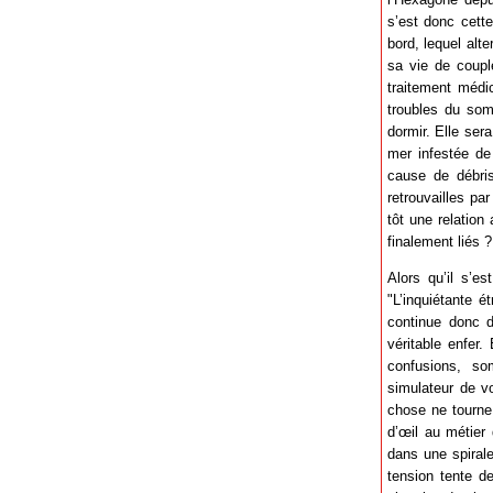
s’est donc cett
bord, lequel alte
sa vie de coupl
traitement médi
troubles du somm
dormir. Elle ser
mer infestée de
cause de débris
retrouvailles pa
tôt une relatio
finalement liés ?
Alors qu’il s’e
"L’inquiétante é
continue donc d
véritable enfer.
confusions, so
simulateur de v
chose ne tourne 
d’œil au métier
dans une spirale
tension tente d