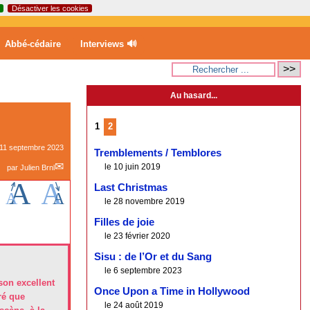
Désactiver les cookies
Abbé-cédaire
Interviews 🔊
Au hasard...
1
2
11 septembre 2023
Tremblements / Temblores
le 10 juin 2019
par
Julien Brnl
Last Christmas
le 28 novembre 2019
Filles de joie
le 23 février 2020
Sisu : de l’Or et du Sang
le 6 septembre 2023
son excellent
Once Upon a Time in Hollywood
ré que
le 24 août 2019