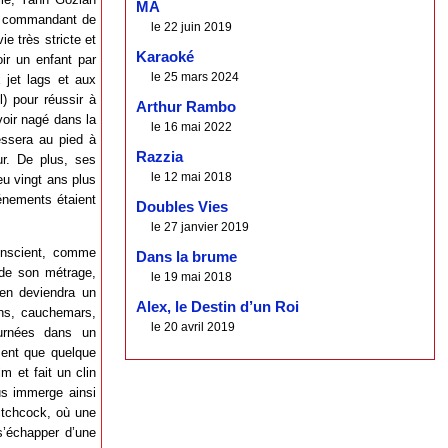
MA
un commandant de
le 22 juin 2019
ie très stricte et
Karaoké
ir un enfant par
le 25 mars 2024
 jet lags et aux
l) pour réussir à
Arthur Rambo
voir nagé dans la
le 16 mai 2022
ssera au pied à
Razzia
ur. De plus, ses
le 12 mai 2018
eu vingt ans plus
énements étaient
Doubles Vies
le 27 janvier 2019
conscient, comme
Dans la brume
e de son métrage,
le 19 mai 2018
ien deviendra un
Alex, le Destin d’un Roi
ions, cauchemars,
le 20 avril 2019
ournées dans un
sent que quelque
m et fait un clin
us immerge ainsi
Hitchcock, où une
s’échapper d’une