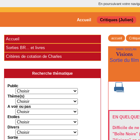
En poursuivant votre navigat
Accueil
Critiques (Julien)
accueil
Critiqu
Accueil
Sorties BR... et livres
YANN GOZLAN
Visions
Critères de cotation de Charles
Sortie du fil
Recherche thématique
Public
Thème(s)
A voir ou pas
Etoiles
EN QUELQUES
Divers
Difficile de n
"Boîte Noire" 
Sortie