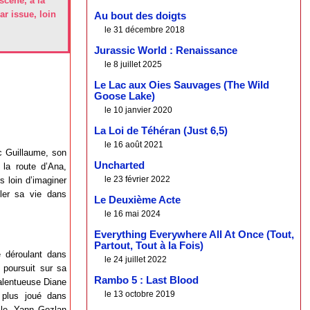
scène, à la
ar issue, loin
Au bout des doigts
le 31 décembre 2018
Jurassic World : Renaissance
le 8 juillet 2025
Le Lac aux Oies Sauvages (The Wild
Goose Lake)
le 10 janvier 2020
La Loi de Téhéran (Just 6,5)
le 16 août 2021
ec Guillaume, son
Uncharted
 la route d’Ana,
le 23 février 2022
s loin d’imaginer
uler sa vie dans
Le Deuxième Acte
le 16 mai 2024
Everything Everywhere All At Once (Tout,
Partout, Tout à la Fois)
e déroulant dans
le 24 juillet 2022
 poursuit sur sa
Rambo 5 : Last Blood
talentueuse Diane
le 13 octobre 2019
t plus joué dans
ile, Yann Gozlan