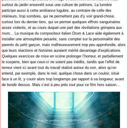
surtout du jardin ensevelit sous une culture de potirons. La lumière
participe aussi à cette ambiance lugubre, au contraire de celle des
intérieurs, trop sombres, qui ne permettent pas d’y voir grand-chose,
surtout lors du dernier tiers, qui se permet quelques effrois sanguinaires
assez violents, et au cours duquel une part des révélations grimpera aux
murs... La musique du compositeur italien Drum & Lace aide également à
installer une atmosphère pesante, sans compter sur la personnalité des
parents du petit garçon, mais malheureusement trop peu approfondie, alors
que leurs réactions et histoires auraient mérité davantage d’explications.
Quelques exercices de mise en scène prolonger l’horreur, et partiellement
le suspens, bien que ceux-ci ne soient pas inédits, tandis que l’effet de
terreur vient ici avant tout du travail réalisé autour du son, alors qu’on
entend, par exemple, dans le noir, quelque chose dans un couloir, situé
face à un lit, y courir alors trop longtemps par rapport à sa longueur, avant
de bondir dessus. Mais c’est à peu près tout pour ce film hors saison...