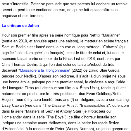
peur s’intensifie, Peter se persuade que ses parents lui cachent un terrible
secret et perd toute confiance en eux, ce qui ne fait qu’accroître son
angoisse et ses terreurs...
La critique de Julien
Pour son premier film après sa série horrifique pour Netflix "Marianne"
(sortie en 2019, et annulée après une saison), le metteur en scène français
Samuel Bodin s’est lancé dans la course au long métrage. "Cobweb" (qui
signifie "toile d’araignée" en français), c’est le titre de celui-ci, lui dont le
scénario faisait partie de ceux de la Black List de 2018, écrit alors par
Chris Thomas Devlin, à qui l’on doit celui de la suite/reboot du très
décevant "
Massacre à la Tronçonneuse
" (2022) de David Blue Garcia
(encore pour Netflix). D’après son pedigree, il s’agit là d’un projet né sous
une bonne étoile, puisque pour ce premier essai, le cinéaste a reçu l’aide
de Lionsgate Films (qui distribue son film aux États-Unis), tandis qu’il est
notamment co-produit par le - très prolifique - duo Evan Goldberg/Seth
Rogen. Tourné il y aura bientôt trois ans (!) en Bulgarie, avec à son casting
Lizzy Caplan (vue dans "The Disaster Artist", "Insaissisables 2", ou encore
dans la série "Masters of Sex") et Antony Starr (le Protecteur ou
Homelander dans la série "The Boys"), ce film d’horreur installe son
intrigue une semaine avant Halloween, dans la petite bourgade fictive
d’Holdenfield, à la rencontre de Peter (Woody Norman), un jeune garçon de