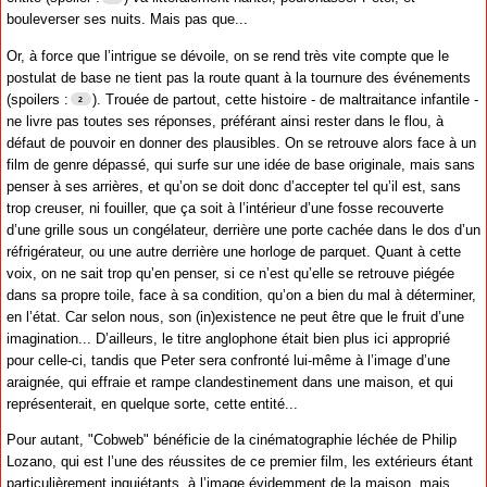
bouleverser ses nuits. Mais pas que...
Or, à force que l’intrigue se dévoile, on se rend très vite compte que le
postulat de base ne tient pas la route quant à la tournure des événements
(spoilers :
). Trouée de partout, cette histoire - de maltraitance infantile -
ne livre pas toutes ses réponses, préférant ainsi rester dans le flou, à
défaut de pouvoir en donner des plausibles. On se retrouve alors face à un
film de genre dépassé, qui surfe sur une idée de base originale, mais sans
penser à ses arrières, et qu’on se doit donc d’accepter tel qu’il est, sans
trop creuser, ni fouiller, que ça soit à l’intérieur d’une fosse recouverte
d’une grille sous un congélateur, derrière une porte cachée dans le dos d’un
réfrigérateur, ou une autre derrière une horloge de parquet. Quant à cette
voix, on ne sait trop qu’en penser, si ce n’est qu’elle se retrouve piégée
dans sa propre toile, face à sa condition, qu’on a bien du mal à déterminer,
en l’état. Car selon nous, son (in)existence ne peut être que le fruit d’une
imagination... D’ailleurs, le titre anglophone était bien plus ici approprié
pour celle-ci, tandis que Peter sera confronté lui-même à l’image d’une
araignée, qui effraie et rampe clandestinement dans une maison, et qui
représenterait, en quelque sorte, cette entité...
Pour autant, "Cobweb" bénéficie de la cinématographie léchée de Philip
Lozano, qui est l’une des réussites de ce premier film, les extérieurs étant
particulièrement inquiétants, à l’image évidemment de la maison, mais