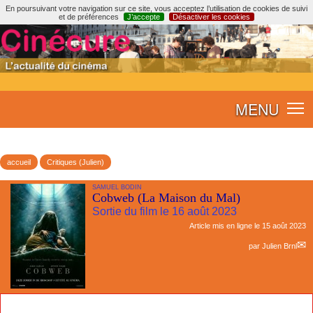
En poursuivant votre navigation sur ce site, vous acceptez l’utilisation de cookies de suivi
et de préférences
J’accepte
Désactiver les cookies
MENU
accueil
Critiques (Julien)
SAMUEL BODIN
Cobweb (La Maison du Mal)
Sortie du film le 16 août 2023
Article mis en ligne le
15 août 2023
par
Julien Brnl