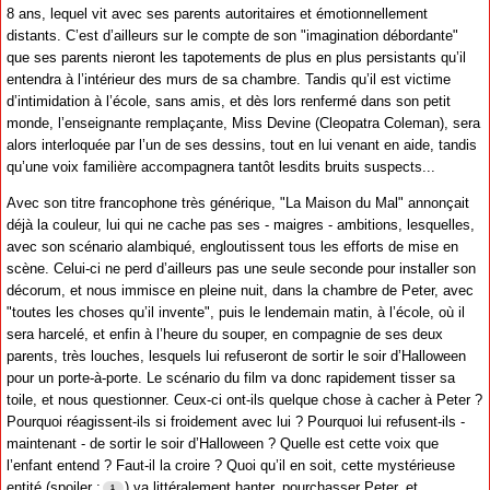
8 ans, lequel vit avec ses parents autoritaires et émotionnellement
distants. C’est d’ailleurs sur le compte de son "imagination débordante"
que ses parents nieront les tapotements de plus en plus persistants qu’il
entendra à l’intérieur des murs de sa chambre. Tandis qu’il est victime
d’intimidation à l’école, sans amis, et dès lors renfermé dans son petit
monde, l’enseignante remplaçante, Miss Devine (Cleopatra Coleman), sera
alors interloquée par l’un de ses dessins, tout en lui venant en aide, tandis
qu’une voix familière accompagnera tantôt lesdits bruits suspects...
Avec son titre francophone très générique, "La Maison du Mal" annonçait
déjà la couleur, lui qui ne cache pas ses - maigres - ambitions, lesquelles,
avec son scénario alambiqué, engloutissent tous les efforts de mise en
scène. Celui-ci ne perd d’ailleurs pas une seule seconde pour installer son
décorum, et nous immisce en pleine nuit, dans la chambre de Peter, avec
"toutes les choses qu’il invente", puis le lendemain matin, à l’école, où il
sera harcelé, et enfin à l’heure du souper, en compagnie de ses deux
parents, très louches, lesquels lui refuseront de sortir le soir d’Halloween
pour un porte-à-porte. Le scénario du film va donc rapidement tisser sa
toile, et nous questionner. Ceux-ci ont-ils quelque chose à cacher à Peter ?
Pourquoi réagissent-ils si froidement avec lui ? Pourquoi lui refusent-ils -
maintenant - de sortir le soir d’Halloween ? Quelle est cette voix que
l’enfant entend ? Faut-il la croire ? Quoi qu’il en soit, cette mystérieuse
entité (spoiler :
) va littéralement hanter, pourchasser Peter, et