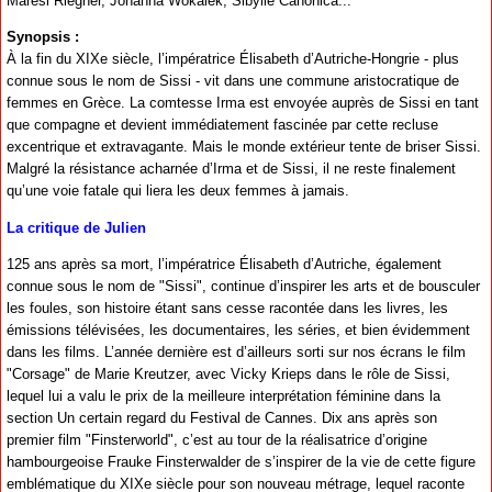
Maresi Riegner, Johanna Wokalek, Sibylle Canonica...
Synopsis :
À la fin du XIXe siècle, l’impératrice Élisabeth d’Autriche-Hongrie - plus
connue sous le nom de Sissi - vit dans une commune aristocratique de
femmes en Grèce. La comtesse Irma est envoyée auprès de Sissi en tant
que compagne et devient immédiatement fascinée par cette recluse
excentrique et extravagante. Mais le monde extérieur tente de briser Sissi.
Malgré la résistance acharnée d’Irma et de Sissi, il ne reste finalement
qu’une voie fatale qui liera les deux femmes à jamais.
La critique de Julien
125 ans après sa mort, l’impératrice Élisabeth d’Autriche, également
connue sous le nom de "Sissi", continue d’inspirer les arts et de bousculer
les foules, son histoire étant sans cesse racontée dans les livres, les
émissions télévisées, les documentaires, les séries, et bien évidemment
dans les films. L’année dernière est d’ailleurs sorti sur nos écrans le film
"Corsage" de Marie Kreutzer, avec Vicky Krieps dans le rôle de Sissi,
lequel lui a valu le prix de la meilleure interprétation féminine dans la
section Un certain regard du Festival de Cannes. Dix ans après son
premier film "Finsterworld", c’est au tour de la réalisatrice d’origine
hambourgeoise Frauke Finsterwalder de s’inspirer de la vie de cette figure
emblématique du XIXe siècle pour son nouveau métrage, lequel raconte