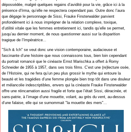
dépossédée, malgré quelques regains d’avidité pour la vie, grâce ici à la
présence d’Irma, qu’elle ne respectera cependant pas. Outre donc l’aura
que dégage le personnage de Sissi, Frauke Finsterwalder parvient
profondément ici à nous imprégner de la relation complexe, toxique,
d’utilité vitale que les femmes entretiennent ici, tandis qu’elle se permet,
jusqu’au dernier moment, de nous questionner aussi sur la disparition
tragique de l’Impératrice...
"Sich & Ich" se veut donc une vision contemporaine, audacieuse et
fascinante d’une histoire que nous connaissons tous, bien loin cependant
du portrait romancé que le cinéaste Ernst Marischka a offert à Romy
Schneider de 1955 à 1957, dans ses trois films. C’est une (re)lecture osée,
de l’Histoire, qui ne fera qu’un peu plus grossir le mythe qui entoure la
beauté et les tragédies d’une femme plongée bien trop tôt dans une douleur
et mélancolie indescriptibles, envers qui la cinéaste Frauke Finsterwalder
offre une réincarnation aussi fragile et forte que l’était Sissi, déracinée, et
sans-patrie, à l’image d’une mouette, volant, au grès du vent, au-dessus
d’une falaise, elle qui se surnommait "la mouette des mers"...