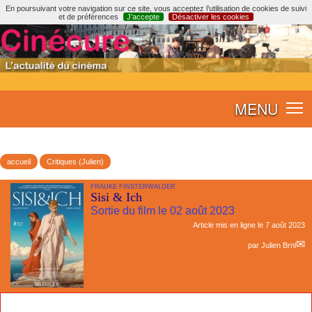
En poursuivant votre navigation sur ce site, vous acceptez l’utilisation de cookies de suivi
et de préférences
J’accepte
Désactiver les cookies
MENU
accueil
Critiques (Julien)
FRAUKE FINSTERWALDER
Sisi & Ich
Sortie du film le 02 août 2023
Article mis en ligne le
7 août 2023
par
Julien Brnl