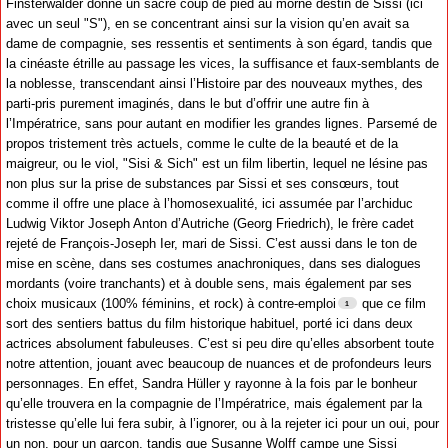
Finsterwalder donne un sacré coup de pied au morne destin de Sissi (ici
avec un seul "S"), en se concentrant ainsi sur la vision qu’en avait sa
dame de compagnie, ses ressentis et sentiments à son égard, tandis que
la cinéaste étrille au passage les vices, la suffisance et faux-semblants de
la noblesse, transcendant ainsi l’Histoire par des nouveaux mythes, des
parti-pris purement imaginés, dans le but d’offrir une autre fin à
l’Impératrice, sans pour autant en modifier les grandes lignes. Parsemé de
propos tristement très actuels, comme le culte de la beauté et de la
maigreur, ou le viol, "Sisi & Sich" est un film libertin, lequel ne lésine pas
non plus sur la prise de substances par Sissi et ses consœurs, tout
comme il offre une place à l’homosexualité, ici assumée par l’archiduc
Ludwig Viktor Joseph Anton d’Autriche (Georg Friedrich), le frère cadet
rejeté de François-Joseph Ier, mari de Sissi. C’est aussi dans le ton de
mise en scène, dans ses costumes anachroniques, dans ses dialogues
mordants (voire tranchants) et à double sens, mais également par ses
choix musicaux (100% féminins, et rock) à contre-emploi
que ce film
sort des sentiers battus du film historique habituel, porté ici dans deux
actrices absolument fabuleuses. C’est si peu dire qu’elles absorbent toute
notre attention, jouant avec beaucoup de nuances et de profondeurs leurs
personnages. En effet, Sandra Hüller y rayonne à la fois par le bonheur
qu’elle trouvera en la compagnie de l’Impératrice, mais également par la
tristesse qu’elle lui fera subir, à l’ignorer, ou à la rejeter ici pour un oui, pour
un non, pour un garçon, tandis que Susanne Wolff campe une Sissi