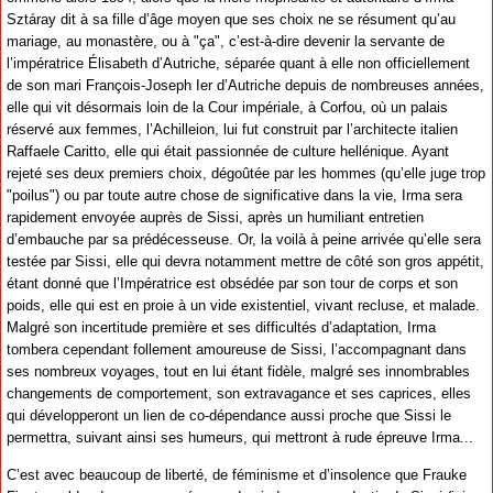
Sztáray dit à sa fille d’âge moyen que ses choix ne se résument qu’au
mariage, au monastère, ou à "ça", c’est-à-dire devenir la servante de
l’impératrice Élisabeth d’Autriche, séparée quant à elle non officiellement
de son mari François-Joseph Ier d’Autriche depuis de nombreuses années,
elle qui vit désormais loin de la Cour impériale, à Corfou, où un palais
réservé aux femmes, l’Achilleion, lui fut construit par l’architecte italien
Raffaele Caritto, elle qui était passionnée de culture hellénique. Ayant
rejeté ses deux premiers choix, dégoûtée par les hommes (qu’elle juge trop
"poilus") ou par toute autre chose de significative dans la vie, Irma sera
rapidement envoyée auprès de Sissi, après un humiliant entretien
d’embauche par sa prédécesseuse. Or, la voilà à peine arrivée qu’elle sera
testée par Sissi, elle qui devra notamment mettre de côté son gros appétit,
étant donné que l’Impératrice est obsédée par son tour de corps et son
poids, elle qui est en proie à un vide existentiel, vivant recluse, et malade.
Malgré son incertitude première et ses difficultés d’adaptation, Irma
tombera cependant follement amoureuse de Sissi, l’accompagnant dans
ses nombreux voyages, tout en lui étant fidèle, malgré ses innombrables
changements de comportement, son extravagance et ses caprices, elles
qui développeront un lien de co-dépendance aussi proche que Sissi le
permettra, suivant ainsi ses humeurs, qui mettront à rude épreuve Irma...
C’est avec beaucoup de liberté, de féminisme et d’insolence que Frauke