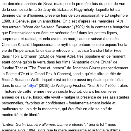
les dernières années de Sissi, mais pour la première fois du point de vue
de la comtesse Irma Sztáray de Sztára et Nagymihály, laquelle fut sa
dernière dame d’honneur, présente lors de son assassinat le 10 septembre
1898, à Genève, par un anarchiste. Or, c’est d’après les mémoires
"Aus
den letzten Jahren der Kaiserin Élisabeth" (1909)
de la comtesse hongroise
que Finsterwalder a co-écrit ce scénario fictif dans les petites lignes,
surprenant et radical, et cela avec son mari, l’auteur suisse à succès
Christian Kracht. Dépoussiérant le mythe qui entoure encore aujourd’hui la
vie de l’Impératrice, la cinéaste retrouve ici l’actrice Sandra Hüller (vue
dans "Toni Erdmann" (2016) de Maren Ade), très populaire en ce moment
étant donné qu’on la verra dans les films "Anatomie d’une Chute" de
Justine Trier et "The Zone of Interest" de Jonathan Glazer (respectivement
la Palme d’Or et le Grand Prix à Cannes), tandis qu’elle offre le rôle de
Sissi à Susanne Wolff, laquelle est ici toute aussi impériale qu’elle l’était
dans le drame "
Styx
" (2019) de Wolfgang Fischer. "Sisi & Ich" réécrit alors
l’Histoire de cette femme née un siècle trop tôt, durant les dernières
années de sa vie, lorsqu’elle vivait - malgré la présence de ses assistantes
personnelles, favorites et confidentes - fondamentalement isolée et
malheureuse, loin de la monarchie, qui étouffait en elle sa soif de
modernité et de liberté...
"Entrer. Sortir. Lumière allumée. Lumière éteinte"
. "Sisi & Ich" nous
emmène alors 1894, alors que la mère méprisante et autoritaire d’Irma