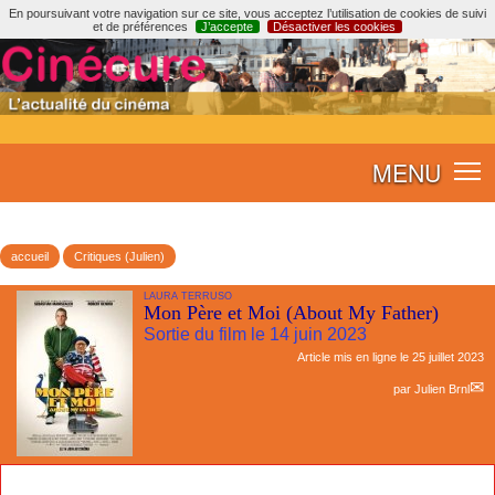
En poursuivant votre navigation sur ce site, vous acceptez l’utilisation de cookies de suivi
et de préférences
J’accepte
Désactiver les cookies
MENU
accueil
Critiques (Julien)
LAURA TERRUSO
Mon Père et Moi (About My Father)
Sortie du film le 14 juin 2023
Article mis en ligne le
25 juillet 2023
par
Julien Brnl