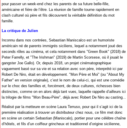
pour passer un week-end chez les parents de sa future belle-fille,
américaine et fière de l’être. La réunion de famille tourne rapidement en
clash culturel où père et fils découvrent la véritable définition du mot
famille.
La critique de Julien
Inconnu dans nos contrées, Sebastian Maniscalco est un humoriste
américain né de parents immigrés siciliens, lequel a notamment joué des
seconds rôles au cinéma, et cela notamment dans "Green Book" (2018) de
Peter Farrelly, et "The Irishman" (2019) de Martin Scorsese, où il jouait le
gangster Joe Gallo). Or, depuis 2018, un projet cinématographique
vaguement basé sur sa vie et sa relation avec son père, interprété ici par
Robert De Niro, était en développement. "Mon Père et Moi" (ou "About My
Father" en version originale), c’est le nom de celui-ci, qui est une comédie
sur le choc des familles et, forcément, de deux cultures, richesses bien
distinctes, comme on en alors déjà tant vues, laquelle rappelle d’ailleurs ici
la trilogie de films "Mon Beau-Père", déjà avec Robert De Niro au casting...
Réalisé par la metteure en scène Laura Terruso, pour qui il s’agit ici de la
première réalisation à trouver un distributeur chez nous, ce film met donc
en scène un certain Sebastian (Maniscalo), portier pour une célèbre chaîne
d’hôtels, et fils d’un coiffeur grincheux et traditionnel d’origine sicilienne,