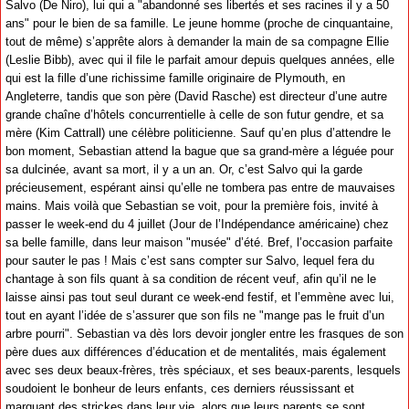
Salvo (De Niro), lui qui a "abandonné ses libertés et ses racines il y a 50
ans" pour le bien de sa famille. Le jeune homme (proche de cinquantaine,
tout de même) s’apprête alors à demander la main de sa compagne Ellie
(Leslie Bibb), avec qui il file le parfait amour depuis quelques années, elle
qui est la fille d’une richissime famille originaire de Plymouth, en
Angleterre, tandis que son père (David Rasche) est directeur d’une autre
grande chaîne d’hôtels concurrentielle à celle de son futur gendre, et sa
mère (Kim Cattrall) une célèbre politicienne. Sauf qu’en plus d’attendre le
bon moment, Sebastian attend la bague que sa grand-mère a léguée pour
sa dulcinée, avant sa mort, il y a un an. Or, c’est Salvo qui la garde
précieusement, espérant ainsi qu’elle ne tombera pas entre de mauvaises
mains. Mais voilà que Sebastian se voit, pour la première fois, invité à
passer le week-end du 4 juillet (Jour de l’Indépendance américaine) chez
sa belle famille, dans leur maison "musée" d’été. Bref, l’occasion parfaite
pour sauter le pas ! Mais c’est sans compter sur Salvo, lequel fera du
chantage à son fils quant à sa condition de récent veuf, afin qu’il ne le
laisse ainsi pas tout seul durant ce week-end festif, et l’emmène avec lui,
tout en ayant l’idée de s’assurer que son fils ne "mange pas le fruit d’un
arbre pourri". Sebastian va dès lors devoir jongler entre les frasques de son
père dues aux différences d’éducation et de mentalités, mais également
avec ses deux beaux-frères, très spéciaux, et ses beaux-parents, lesquels
soudoient le bonheur de leurs enfants, ces derniers réussissant et
marquant des strickes dans leur vie, alors que leurs parents se sont