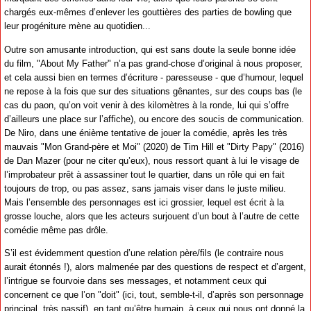
chargés eux-mêmes d’enlever les gouttières des parties de bowling que
leur progéniture mène au quotidien...
Outre son amusante introduction, qui est sans doute la seule bonne idée
du film, "About My Father" n’a pas grand-chose d’original à nous proposer,
et cela aussi bien en termes d’écriture - paresseuse - que d’humour, lequel
ne repose à la fois que sur des situations gênantes, sur des coups bas (le
cas du paon, qu’on voit venir à des kilomètres à la ronde, lui qui s’offre
d’ailleurs une place sur l’affiche), ou encore des soucis de communication.
De Niro, dans une énième tentative de jouer la comédie, après les très
mauvais "Mon Grand-père et Moi" (2020) de Tim Hill et "Dirty Papy" (2016)
de Dan Mazer (pour ne citer qu’eux), nous ressort quant à lui le visage de
l’improbateur prêt à assassiner tout le quartier, dans un rôle qui en fait
toujours de trop, ou pas assez, sans jamais viser dans le juste milieu.
Mais l’ensemble des personnages est ici grossier, lequel est écrit à la
grosse louche, alors que les acteurs surjouent d’un bout à l’autre de cette
comédie même pas drôle.
S’il est évidemment question d’une relation père/fils (le contraire nous
aurait étonnés !), alors malmenée par des questions de respect et d’argent,
l’intrigue se fourvoie dans ses messages, et notamment ceux qui
concernent ce que l’on "doit" (ici, tout, semble-t-il, d’après son personnage
principal, très passif), en tant qu’être humain, à ceux qui nous ont donné la