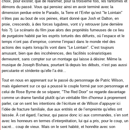
choix, pour exister, que de réanimer, pour la troisième fois, les fantômes et
démons du passé. Vous qui pensiez ainsi en avoir terminé avec la
dimension perdue entre le Paradis, la Terre et l’Enfer qu’est "le Lointain"
n’êtes pas au bout de vos peines, étant donné que Josh et Dalton, en
proie, crescendo, à des forces lugubres, vont s’y retrouver (une dernière
fois ?). Le scénario du film joue alors des propriétés fumeuses de ce lieu
de purgatoire habité par les esprits torturés des défunts, où l’espace et le
temps n’ont pas d’emprise, comme l’impact dans le monde réel des
actions des sujets lorsqu’ils vont dans "Le Lointain". C’est toujours
amusant, bien que des incohérences, des facilités scénaristiques
demeurent, sans compter sur un montage qui laisse à désirer. Même la
musique de Joseph Bishara, pourtant là depuis les débuts, n’est pas aussi
percutante et stridente qu’elle l’a été...
Tout en nous en apprenant sur le passé du personnage de Patric Wilson,
mais également sur ce qui a poussé le couple formé par son personnage et
celui de Rose Byrne de se séparer, "The Red Door" se regarde davantage
comme un drame familial plutôt qu’un véritable film d’horreur à proprement
parler, car on sent les intentions de l’écriture et de Wilson d’appuyer ici
l’idée de fracture familiale, due aux entités et de l’empreinte qu’elles ont
laissée. À cet égard, l’acteur, qui passe donc ici aux commandes, s’en sort
avec les honneurs en termes d’interprétation, lui qui a pris, pour le coup, un
sacré... coup de vieux. Mais on le sent habité, et honnête avec son