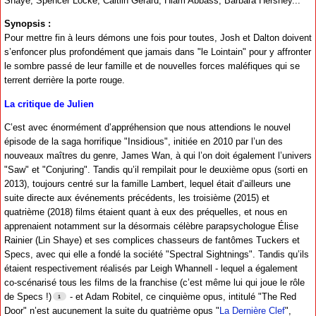
Shaye, Spencer Locke, Caitlin Gerard, Hiam Abbass, Barbara Hershey...
Synopsis :
Pour mettre fin à leurs démons une fois pour toutes, Josh et Dalton doivent
s’enfoncer plus profondément que jamais dans "le Lointain" pour y affronter
le sombre passé de leur famille et de nouvelles forces maléfiques qui se
terrent derrière la porte rouge.
La critique de Julien
C’est avec énormément d’appréhension que nous attendions le nouvel
épisode de la saga horrifique "Insidious", initiée en 2010 par l’un des
nouveaux maîtres du genre, James Wan, à qui l’on doit également l’univers
"Saw" et "Conjuring". Tandis qu’il rempilait pour le deuxième opus (sorti en
2013), toujours centré sur la famille Lambert, lequel était d’ailleurs une
suite directe aux événements précédents, les troisième (2015) et
quatrième (2018) films étaient quant à eux des préquelles, et nous en
apprenaient notamment sur la désormais célèbre parapsychologue Élise
Rainier (Lin Shaye) et ses complices chasseurs de fantômes Tuckers et
Specs, avec qui elle a fondé la société "Spectral Sightnings". Tandis qu’ils
étaient respectivement réalisés par Leigh Whannell - lequel a également
co-scénarisé tous les films de la franchise (c’est même lui qui joue le rôle
de Specs !)
- et Adam Robitel, ce cinquième opus, intitulé "The Red
Door" n’est aucunement la suite du quatrième opus "
La Dernière Clef
",