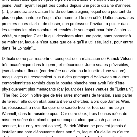
jeune, Josh, ayant l’esprit très confus depuis une petite dizaine d’années
(...), promettra alors à son fils de se faire soigner, lequel sera pourtant de
plus en plus hanté par l’esprit d’un homme. De son côté, Dalton suivra ses
premiers cours d’art et de dessin, son professeur l’invitant à puiser dans
les recoins les plus sombres et reculés de son esprit pour faire éclater la
vérité, sur papier. C’est là qu’il dessinera alors une porte, sans parvenir à
se maîtriser, laquelle n’est autre que celle qu’il a utilisée, jadis, pour entrer
dans "le Lointain"...
Difficile de ne pas ressortir circonspect de la réalisation de Patrick Wilson,
très académique dans le genre, et mécanique. Jump-scares prévisibles,
jeux d’ombres floues (car derrière une vitre ou la lunette d’une voiture),
maquillages qui ressemblent plus à des grimages d’Halloween ou autres
contorsionnistes tombés dans la poudre blanche pour avoir l’air d’être
physiquement plus menaçants (car jouant des âmes venues du "Lointain"),
"The Red Door" n’offre que de très rares moments de tension, sans parler
de terreur, elle qu’on était pourtant venu chercher, alors que James Wan,
lui, réussissait à nous flanquer une sacrée trouille, tout comme Leigh
Wannell, dans le troisième opus. Car outre deux, trois bonnes idées de
mise en scène (les plombs qui se coupent alors que Josh passe un
scanner, tout en y restant coincé), Patrick Wilson ne parvient jamais à
installer une note d’épouvante dans son film, lequel n’a d’ailleurs d’autre