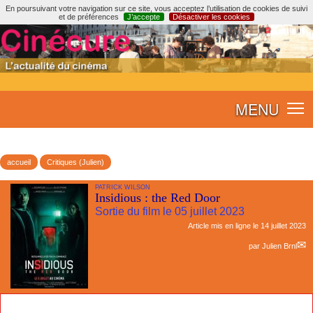
En poursuivant votre navigation sur ce site, vous acceptez l’utilisation de cookies de suivi
et de préférences
J’accepte
Désactiver les cookies
MENU
accueil
Critiques (Julien)
PATRICK WILSON
Insidious : the Red Door
Sortie du film le 05 juillet 2023
Article mis en ligne le
14 juillet 2023
par
Julien Brnl