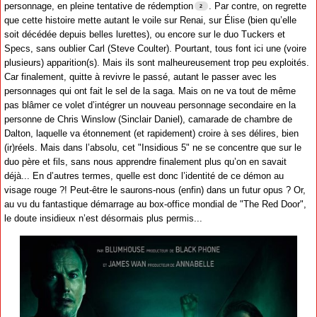
personnage, en pleine tentative de rédemption
. Par contre, on regrette
que cette histoire mette autant le voile sur Renai, sur Élise (bien qu’elle
soit décédée depuis belles lurettes), ou encore sur le duo Tuckers et
Specs, sans oublier Carl (Steve Coulter). Pourtant, tous font ici une (voire
plusieurs) apparition(s). Mais ils sont malheureusement trop peu exploités.
Car finalement, quitte à revivre le passé, autant le passer avec les
personnages qui ont fait le sel de la saga. Mais on ne va tout de même
pas blâmer ce volet d’intégrer un nouveau personnage secondaire en la
personne de Chris Winslow (Sinclair Daniel), camarade de chambre de
Dalton, laquelle va étonnement (et rapidement) croire à ses délires, bien
(ir)réels. Mais dans l’absolu, cet "Insidious 5" ne se concentre que sur le
duo père et fils, sans nous apprendre finalement plus qu’on en savait
déjà... En d’autres termes, quelle est donc l’identité de ce démon au
visage rouge ?! Peut-être le saurons-nous (enfin) dans un futur opus ? Or,
au vu du fantastique démarrage au box-office mondial de "The Red Door",
le doute insidieux n’est désormais plus permis...