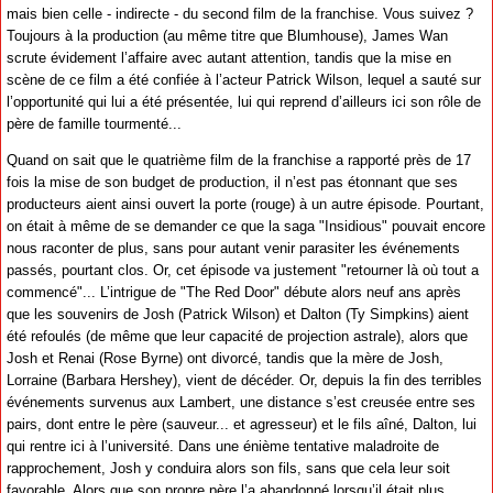
mais bien celle - indirecte - du second film de la franchise. Vous suivez ?
Toujours à la production (au même titre que Blumhouse), James Wan
scrute évidement l’affaire avec autant attention, tandis que la mise en
scène de ce film a été confiée à l’acteur Patrick Wilson, lequel a sauté sur
l’opportunité qui lui a été présentée, lui qui reprend d’ailleurs ici son rôle de
père de famille tourmenté...
Quand on sait que le quatrième film de la franchise a rapporté près de 17
fois la mise de son budget de production, il n’est pas étonnant que ses
producteurs aient ainsi ouvert la porte (rouge) à un autre épisode. Pourtant,
on était à même de se demander ce que la saga "Insidious" pouvait encore
nous raconter de plus, sans pour autant venir parasiter les événements
passés, pourtant clos. Or, cet épisode va justement "retourner là où tout a
commencé"... L’intrigue de "The Red Door" débute alors neuf ans après
que les souvenirs de Josh (Patrick Wilson) et Dalton (Ty Simpkins) aient
été refoulés (de même que leur capacité de projection astrale), alors que
Josh et Renai (Rose Byrne) ont divorcé, tandis que la mère de Josh,
Lorraine (Barbara Hershey), vient de décéder. Or, depuis la fin des terribles
événements survenus aux Lambert, une distance s’est creusée entre ses
pairs, dont entre le père (sauveur... et agresseur) et le fils aîné, Dalton, lui
qui rentre ici à l’université. Dans une énième tentative maladroite de
rapprochement, Josh y conduira alors son fils, sans que cela leur soit
favorable. Alors que son propre père l’a abandonné lorsqu’il était plus