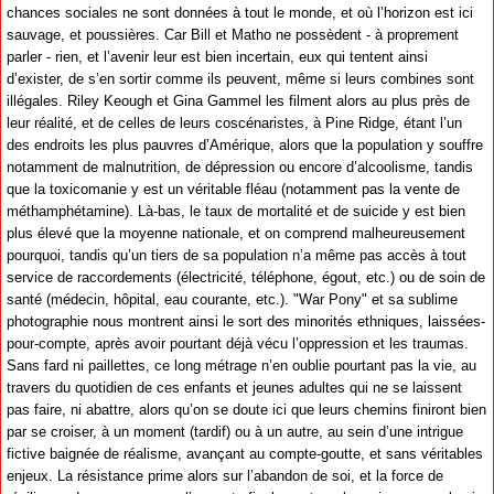
chances sociales ne sont données à tout le monde, et où l’horizon est ici
sauvage, et poussières. Car Bill et Matho ne possèdent - à proprement
parler - rien, et l’avenir leur est bien incertain, eux qui tentent ainsi
d’exister, de s’en sortir comme ils peuvent, même si leurs combines sont
illégales. Riley Keough et Gina Gammel les filment alors au plus près de
leur réalité, et de celles de leurs coscénaristes, à Pine Ridge, étant l’un
des endroits les plus pauvres d’Amérique, alors que la population y souffre
notamment de malnutrition, de dépression ou encore d’alcoolisme, tandis
que la toxicomanie y est un véritable fléau (notamment pas la vente de
méthamphétamine). Là-bas, le taux de mortalité et de suicide y est bien
plus élevé que la moyenne nationale, et on comprend malheureusement
pourquoi, tandis qu’un tiers de sa population n’a même pas accès à tout
service de raccordements (électricité, téléphone, égout, etc.) ou de soin de
santé (médecin, hôpital, eau courante, etc.). "War Pony" et sa sublime
photographie nous montrent ainsi le sort des minorités ethniques, laissées-
pour-compte, après avoir pourtant déjà vécu l’oppression et les traumas.
Sans fard ni paillettes, ce long métrage n’en oublie pourtant pas la vie, au
travers du quotidien de ces enfants et jeunes adultes qui ne se laissent
pas faire, ni abattre, alors qu’on se doute ici que leurs chemins finiront bien
par se croiser, à un moment (tardif) ou à un autre, au sein d’une intrigue
fictive baignée de réalisme, avançant au compte-goutte, et sans véritables
enjeux. La résistance prime alors sur l’abandon de soi, et la force de