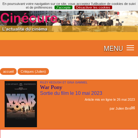
En poursuivant votre navigation sur ce site, vous acceptez l’utilisation de cookies de suivi
et de préférences
J’accepte
Désactiver les cookies
MENU
accueil
Critiques (Julien)
RILEY KEOUGH ET GINA GAMMEL
War Pony
Sortie du film le 10 mai 2023
Article mis en ligne le
26 mai 2023
par
Julien Brnl