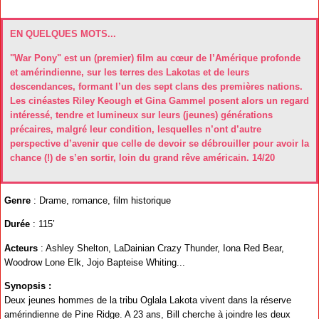
EN QUELQUES MOTS...
"War Pony" est un (premier) film au cœur de l’Amérique profonde
et amérindienne, sur les terres des Lakotas et de leurs
descendances, formant l’un des sept clans des premières nations.
Les cinéastes Riley Keough et Gina Gammel posent alors un regard
intéressé, tendre et lumineux sur leurs (jeunes) générations
précaires, malgré leur condition, lesquelles n’ont d’autre
perspective d’avenir que celle de devoir se débrouiller pour avoir la
chance (!) de s’en sortir, loin du grand rêve américain. 14/20
Genre
: Drame, romance, film historique
Durée
: 115’
Acteurs
: Ashley Shelton, LaDainian Crazy Thunder, Iona Red Bear,
Woodrow Lone Elk, Jojo Bapteise Whiting...
Synopsis :
Deux jeunes hommes de la tribu Oglala Lakota vivent dans la réserve
amérindienne de Pine Ridge. A 23 ans, Bill cherche à joindre les deux