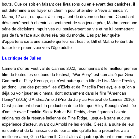
bouts. Que ce soit en faisant des livraisons ou en élevant des caniches, il
est déterminé à se frayer un chemin pour atteindre le “rêve américain”.
Matho, 12 ans, est quant à lui impatient de devenir un homme. Cherchant
désespérément à obtenir l’assentiment de son jeune père, Matho prend une
série de décisions impulsives qui bouleversent sa vie et ne lui permettent
pas de faire face aux dures réalités du monde. Liés par leur quête
d’appartenance à une société qui leur est hostile, Bill et Matho tentent de
tracer leur propre voie vers l’âge adulte.
La critique de Julien
Caméra d’or au Festival de Cannes 2022, récompensant le meilleur premier
film de toutes les sections du festival, "War Pony" est coréalisé par Gina
Gammell et Riley Keough, qui n’est autre que la fille de Lisa Marie Presley
(et donc l’une des petites-filles d’Elvis et de Priscilla Presley), elle qu’on a
déjà pu voir jouer au cinéma, dont notamment dans le film "American
Honey" (2016) d’Andrea Arnold (Prix du Jury au Festival de Cannes 2016).
C’est justement durant la production de ce film que Riley Keough s’est liée
d’amitié avec Franklin Sioux Bob et Bill Reddy, deux figurants Lakota
originaires de la réserve indienne de Pine Ridge, jusque-là sans aucune
expérience d’acteur, avant qu’Arnold ne les enrôle. C’est à la suite de leur
rencontre et de la naissance de leur amitié qu’elle les a présentés à sa
meilleure amie, Gina Gammell. C’est alors à quatre qu’ils ont commencé à