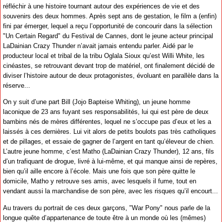
réfléchir à une histoire tournant autour des expériences de vie et des
souvenirs des deux hommes. Après sept ans de gestation, le film a (enfin)
fini par émerger, lequel a reçu l’opportunité de concourir dans la sélection
"Un Certain Regard" du Festival de Cannes, dont le jeune acteur principal
LaDainian Crazy Thunder n’avait jamais entendu parler. Aidé par le
producteur local et tribal de la tribu Oglala Sioux qu’est Willi White, les
cinéastes, se retrouvant devant trop de matériel, ont finalement décidé de
diviser l’histoire autour de deux protagonistes, évoluant en parallèle dans la
réserve...
On y suit d’une part Bill (Jojo Bapteise Whiting), un jeune homme
laconique de 23 ans fuyant ses responsabilités, lui qui est père de deux
bambins nés de mères différentes, lequel ne s’occupe pas d’eux et les a
laissés à ces dernières. Lui vit alors de petits boulots pas très catholiques
et de pillages, et essaie de gagner de l’argent en tant qu’éleveur de chien.
L’autre jeune homme, c’est Matho (LaDainian Crazy Thunder), 12 ans, fils
d’un trafiquant de drogue, livré à lui-même, et qui manque ainsi de repères,
bien qu’il aille encore à l’école. Mais une fois que son père quitte le
domicile, Matho y retrouve ses amis, avec lesquels il fume, tout en
vendant aussi la marchandise de son père, avec les risques qu’il encourt...
Au travers du portrait de ces deux garçons, "War Pony" nous parle de la
longue quête d’appartenance de toute être à un monde où les (mêmes)