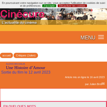
En poursuivant votre navigation sur ce site, vous acceptez l’utilisation de cookies de suivi
et de préférences
J’accepte
Désactiver les cookies
MENU
accueil
Critiques (Julien)
ALEXIS MICHALIK
Une Histoire d’Amour
Sortie du film le 12 avril 2023
Article mis en ligne le
16 avril 2023
par
Julien Brnl
EN QUELQUES MOTS...