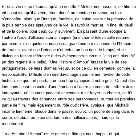
Et si la vie ne se résumait qu’à un souffle ? Mélodrame assumé, ce film se
vit aussi vite qu’il a vécu, étant donné un montage nerveux, où tout
s’enchaîne, alors que l’intrigue, fataliste, ne lésine pas sur la présence de
la plus terrible des épreuves de la vie, à savoir la mort et, in fine, du deuil
et de la colère, pour ceux qui y survivent. En passant d’une époque à
l’autre à l’aide d’ellipses scénaristiques (une chaîne télévisuelle résume,
par exemple, en quelques images un grand nombre d’années de l’Histoire
de France, avant que l’intrigue n’effectue un bon dans le temps) et de
dialogues faisant référence à des événements survenus "cinq ans plus tôt"
(et des regrets à la pelle), "Une Histoire d’Amour" brasse la vie de ses
protagonistes, de leurs drames vécus, et de ce qui en demeure, comme la
responsabilité. Difficile d’en dire davantage sans ne rien révéler de cette
histoire, ce que fait pourtant un peu trop synopsis à notre goût. On est dès
lors sans cesse basculer d’une émotion à l’autre au cours de cette histoire
larmoyante, où l’humour parvient cependant à se frayer un chemin, ne fût-
ce qu’au travers des échanges entre ses personnages, surtout en première
partie de film, mais également du rôle dudit frère, cynique, que Michalik
incarne lui-même, bloqué dans le passé, soûlot, un poche de sang dans le
cortex cérébral, en proie dès lors à des hallucinations, mais qui le
réconfortent...
"Une Histoire d’Amour" est le genre de film qui nous happe, et qui