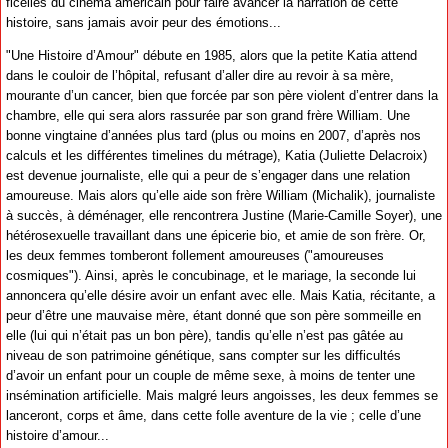
ficelles du cinéma américain pour faire avancer la narration de cette
histoire, sans jamais avoir peur des émotions...
"Une Histoire d’Amour" débute en 1985, alors que la petite Katia attend
dans le couloir de l’hôpital, refusant d’aller dire au revoir à sa mère,
mourante d’un cancer, bien que forcée par son père violent d’entrer dans la
chambre, elle qui sera alors rassurée par son grand frère William. Une
bonne vingtaine d’années plus tard (plus ou moins en 2007, d’après nos
calculs et les différentes timelines du métrage), Katia (Juliette Delacroix)
est devenue journaliste, elle qui a peur de s’engager dans une relation
amoureuse. Mais alors qu’elle aide son frère William (Michalik), journaliste
à succès, à déménager, elle rencontrera Justine (Marie-Camille Soyer), une
hétérosexuelle travaillant dans une épicerie bio, et amie de son frère. Or,
les deux femmes tomberont follement amoureuses ("amoureuses
cosmiques"). Ainsi, après le concubinage, et le mariage, la seconde lui
annoncera qu’elle désire avoir un enfant avec elle. Mais Katia, récitante, a
peur d’être une mauvaise mère, étant donné que son père sommeille en
elle (lui qui n’était pas un bon père), tandis qu’elle n’est pas gâtée au
niveau de son patrimoine génétique, sans compter sur les difficultés
d’avoir un enfant pour un couple de même sexe, à moins de tenter une
insémination artificielle. Mais malgré leurs angoisses, les deux femmes se
lanceront, corps et âme, dans cette folle aventure de la vie ; celle d’une
histoire d’amour...