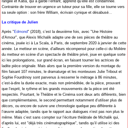
rangée et Katia, qui a gardé l’enfant, apprend qu’elle est condamnée.
Contrainte de trouver en urgence un tuteur pour sa fille, elle se tourne vers
sa seule option : son frère William, écrivain cynique et désabusé...
La critique de Julien
Après "
Edmond
" (2018), c’est la deuxième fois, avec "Une Histoire
d’Amour", que Alexis Michalik adapte une de ses pièces de théâtre au
cinéma, jouée ici à La Scala, à Paris, de septembre 2020 à janvier de cette
année. Le metteur en scène, d’ailleurs récompensé pour celle-ci du Molière
du metteur en scène d’un spectacle de théâtre privé, joue en quelque sorte
ici les prolongations, sur grand écran, en faisant tourner les actrices de
ladite pièce originale. Mais alors que la première version du montage du
film faisant 107 minutes, le dramaturge et les monteuses Julie Tribout et
Sophie Fourdrinoy sont parvenus à resserrer le métrage à 86 minutes,
c’est-à-dire la durée exacte, mais non préméditée, de la pièce, prouvant
que l’esprit, le rythme et les grands mouvements de la pièce ont été
respectés. Pourtant, le Théâtre et le Cinéma sont deux arts différents, bien
que complémentaires, le second permettant notamment d’utiliser plus de
décors, ou encore de suivre une chronologie quelque peu différente à
l’œuvre adaptée, tandis que le rapport aux dialogues n’est pas non plus le
même. Mais c’est sans compter sur l’écriture théâtrale de Michalik qui,
d’après lui, est "déjà très cinématographique", tandis qu’il utilise ici des