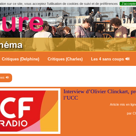
ion sur ce site, vous acceptez l’utilisation de cookies de suivi et de préférences
J’accepte
Critiques (Delphine)
Critiques (Charles)
Les 4 sans coups 🔊
ews 🔊
Interview d’Olivier Clinckart, pr
l’UCC
Article mis en lign
par
Ch