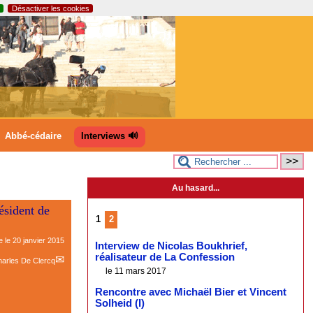
Désactiver les cookies
Abbé-cédaire
Interviews 🔊
Au hasard...
ésident de
1
2
e le
20 janvier 2015
Interview de Nicolas Boukhrief,
réalisateur de La Confession
arles De Clercq
le 11 mars 2017
Rencontre avec Michaël Bier et Vincent
Solheid (I)