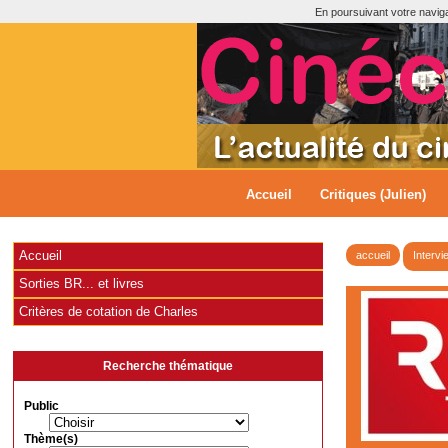
En poursuivant votre navigat
Accueil
Critiques (Julien)
Accueil
accueil
Intervi
Sorties BR... et livres
Critères de cotation de Charles
Recherche thématique
Public
Thème(s)