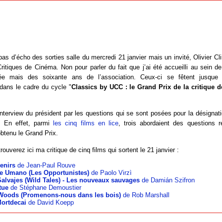
as d’écho des sorties salle du mercredi 21 janvier mais un invité, Olivier Cli
ritiques de Cinéma. Non pour parler du fait que j’ai été accueilli au sein de
ée mais des soixante ans de l’association. Ceux-ci se fêtent jusque f
dans le cadre du cycle "
Classics by UCC : le Grand Prix de la critique 
’interview du président par les questions qui se sont posées pour la désignat
. En effet, parmi
les cinq films en lice
, trois abordaient des questions r
btenu le Grand Prix.
rouverez ici ma critique de cinq films qui sortent le 21 janvier :
enirs
de Jean-Paul Rouve
ale Umano (Les Opportunistes)
de Paolo Virzì
Salvajes (Wild Tales) - Les nouveaux sauvages
de Damián Szifron
tue
de Stéphane Demoustier
 Woods (Promenons-nous dans les bois)
de Rob Marshall
Mortdecai
de David Koepp