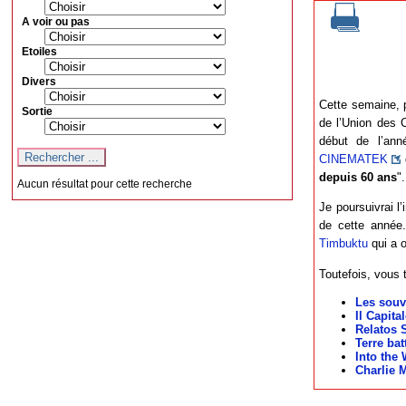
A voir ou pas
Etoiles
Divers
Cette semaine, p
Sortie
de l’Union des C
début de l’ann
CINEMATEK
depuis 60 ans
".
Aucun résultat pour cette recherche
Je poursuivrai l
de cette année
Timbuktu
qui a o
Toutefois, vous t
Les souv
Il Capit
Relatos 
Terre bat
Into the
Charlie 