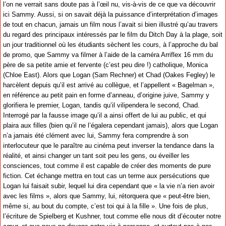
l’on ne verrait sans doute pas à l’œil nu, vis-à-vis de ce que va découvrir
ici Sammy. Aussi, si on savait déjà la puissance d’interprétation d’images
de tout en chacun, jamais un film nous l’avait si bien illustré qu’au travers
du regard des principaux intéressés par le film du Ditch Day à la plage, soit
un jour traditionnel où les étudiants sèchent les cours, à l’approche du bal
de promo, que Sammy va filmer à l’aide de la caméra Arriflex 16 mm du
père de sa petite amie et fervente (c’est peu dire !) catholique, Monica
(Chloe East). Alors que Logan (Sam Rechner) et Chad (Oakes Fegley) le
harcèlent depuis qu’il est arrivé au collègue, et l’appellent « Bagelman »,
en référence au petit pain en forme d’anneau, d’origine juive, Sammy y
glorifiera le premier, Logan, tandis qu’il vilipendera le second, Chad.
Interrogé par la fausse image qu’il a ainsi offert de lui au public, et qui
plaira aux filles (bien qu’il ne l’égalera cependant jamais), alors que Logan
n’a jamais été clément avec lui, Sammy fera comprendre à son
interlocuteur que le paraître au cinéma peut inverser la tendance dans la
réalité, et ainsi changer un tant soit peu les gens, ou éveiller les
consciences, tout comme il est capable de créer des moments de pure
fiction. Cet échange mettra en tout cas un terme aux persécutions que
Logan lui faisait subir, lequel lui dira cependant que « la vie n’a rien avoir
avec les films », alors que Sammy, lui, rétorquera que « peut-être bien,
même si, au bout du compte, c’est toi qui à la fille ». Une fois de plus,
l’écriture de Spielberg et Kushner, tout comme elle nous dit d’écouter notre