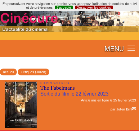
En poursuivant votre navigation sur ce site, vous acceptez l’utilisation de cookies de suivi
et de préférences
J’accepte
Désactiver les cookies
MENU
accueil
Critiques (Julien)
STEVEN SPIELBERG
The Fabelmans
Sortie du film le 22 février 2023
Article mis en ligne le
25 février 2023
par
Julien Brnl