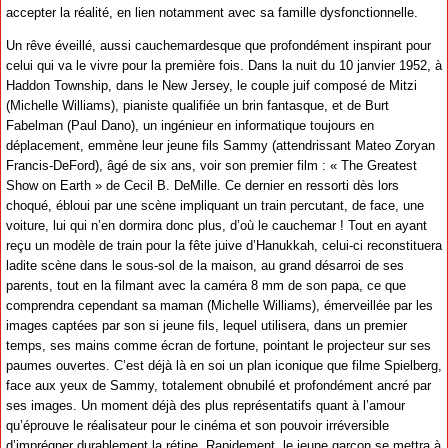
accepter la réalité, en lien notamment avec sa famille dysfonctionnelle.
Un rêve éveillé, aussi cauchemardesque que profondément inspirant pour
celui qui va le vivre pour la première fois. Dans la nuit du 10 janvier 1952, à
Haddon Township, dans le New Jersey, le couple juif composé de Mitzi
(Michelle Williams), pianiste qualifiée un brin fantasque, et de Burt
Fabelman (Paul Dano), un ingénieur en informatique toujours en
déplacement, emmène leur jeune fils Sammy (attendrissant Mateo Zoryan
Francis-DeFord), âgé de six ans, voir son premier film : « The Greatest
Show on Earth » de Cecil B. DeMille. Ce dernier en ressorti dès lors
choqué, ébloui par une scène impliquant un train percutant, de face, une
voiture, lui qui n’en dormira donc plus, d’où le cauchemar ! Tout en ayant
reçu un modèle de train pour la fête juive d’Hanukkah, celui-ci reconstituera
ladite scène dans le sous-sol de la maison, au grand désarroi de ses
parents, tout en la filmant avec la caméra 8 mm de son papa, ce que
comprendra cependant sa maman (Michelle Williams), émerveillée par les
images captées par son si jeune fils, lequel utilisera, dans un premier
temps, ses mains comme écran de fortune, pointant le projecteur sur ses
paumes ouvertes. C’est déjà là en soi un plan iconique que filme Spielberg,
face aux yeux de Sammy, totalement obnubilé et profondément ancré par
ses images. Un moment déjà des plus représentatifs quant à l’amour
qu’éprouve le réalisateur pour le cinéma et son pouvoir irréversible
d’imprégner durablement la rétine. Rapidement, le jeune garçon se mettra à