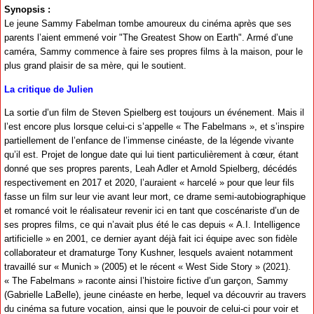
Synopsis :
Le jeune Sammy Fabelman tombe amoureux du cinéma après que ses
parents l’aient emmené voir "The Greatest Show on Earth". Armé d’une
caméra, Sammy commence à faire ses propres films à la maison, pour le
plus grand plaisir de sa mère, qui le soutient.
La critique de Julien
La sortie d’un film de Steven Spielberg est toujours un événement. Mais il
l’est encore plus lorsque celui-ci s’appelle « The Fabelmans », et s’inspire
partiellement de l’enfance de l’immense cinéaste, de la légende vivante
qu’il est. Projet de longue date qui lui tient particulièrement à cœur, étant
donné que ses propres parents, Leah Adler et Arnold Spielberg, décédés
respectivement en 2017 et 2020, l’auraient « harcelé » pour que leur fils
fasse un film sur leur vie avant leur mort, ce drame semi-autobiographique
et romancé voit le réalisateur revenir ici en tant que coscénariste d’un de
ses propres films, ce qui n’avait plus été le cas depuis « A.I. Intelligence
artificielle » en 2001, ce dernier ayant déjà fait ici équipe avec son fidèle
collaborateur et dramaturge Tony Kushner, lesquels avaient notamment
travaillé sur « Munich » (2005) et le récent « West Side Story » (2021).
« The Fabelmans » raconte ainsi l’histoire fictive d’un garçon, Sammy
(Gabrielle LaBelle), jeune cinéaste en herbe, lequel va découvrir au travers
du cinéma sa future vocation, ainsi que le pouvoir de celui-ci pour voir et