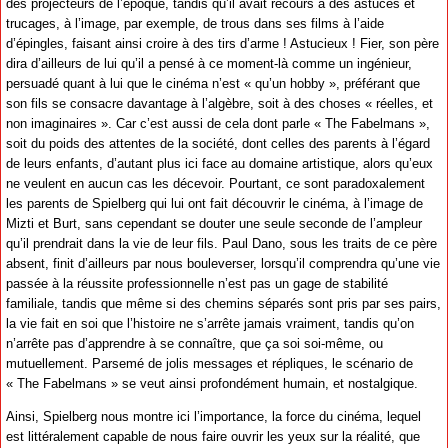
des projecteurs de l’époque, tandis qu’il avait recours à des astuces et
trucages, à l’image, par exemple, de trous dans ses films à l’aide
d’épingles, faisant ainsi croire à des tirs d’arme ! Astucieux ! Fier, son père
dira d’ailleurs de lui qu’il a pensé à ce moment-là comme un ingénieur,
persuadé quant à lui que le cinéma n’est « qu’un hobby », préférant que
son fils se consacre davantage à l’algèbre, soit à des choses « réelles, et
non imaginaires ». Car c’est aussi de cela dont parle « The Fabelmans »,
soit du poids des attentes de la société, dont celles des parents à l’égard
de leurs enfants, d’autant plus ici face au domaine artistique, alors qu’eux
ne veulent en aucun cas les décevoir. Pourtant, ce sont paradoxalement
les parents de Spielberg qui lui ont fait découvrir le cinéma, à l’image de
Mizti et Burt, sans cependant se douter une seule seconde de l’ampleur
qu’il prendrait dans la vie de leur fils. Paul Dano, sous les traits de ce père
absent, finit d’ailleurs par nous bouleverser, lorsqu’il comprendra qu’une vie
passée à la réussite professionnelle n’est pas un gage de stabilité
familiale, tandis que même si des chemins séparés sont pris par ses pairs,
la vie fait en soi que l’histoire ne s’arrête jamais vraiment, tandis qu’on
n’arrête pas d’apprendre à se connaître, que ça soi soi-même, ou
mutuellement. Parsemé de jolis messages et répliques, le scénario de
« The Fabelmans » se veut ainsi profondément humain, et nostalgique.
Ainsi, Spielberg nous montre ici l’importance, la force du cinéma, lequel
est littéralement capable de nous faire ouvrir les yeux sur la réalité, que