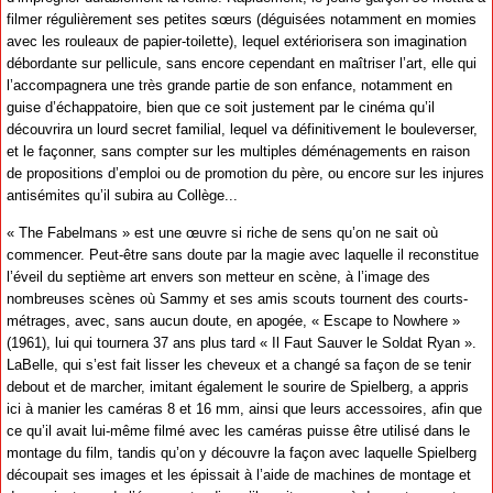
filmer régulièrement ses petites sœurs (déguisées notamment en momies
avec les rouleaux de papier-toilette), lequel extériorisera son imagination
débordante sur pellicule, sans encore cependant en maîtriser l’art, elle qui
l’accompagnera une très grande partie de son enfance, notamment en
guise d’échappatoire, bien que ce soit justement par le cinéma qu’il
découvrira un lourd secret familial, lequel va définitivement le bouleverser,
et le façonner, sans compter sur les multiples déménagements en raison
de propositions d’emploi ou de promotion du père, ou encore sur les injures
antisémites qu’il subira au Collège...
« The Fabelmans » est une œuvre si riche de sens qu’on ne sait où
commencer. Peut-être sans doute par la magie avec laquelle il reconstitue
l’éveil du septième art envers son metteur en scène, à l’image des
nombreuses scènes où Sammy et ses amis scouts tournent des courts-
métrages, avec, sans aucun doute, en apogée, « Escape to Nowhere »
(1961), lui qui tournera 37 ans plus tard « Il Faut Sauver le Soldat Ryan ».
LaBelle, qui s’est fait lisser les cheveux et a changé sa façon de se tenir
debout et de marcher, imitant également le sourire de Spielberg, a appris
ici à manier les caméras 8 et 16 mm, ainsi que leurs accessoires, afin que
ce qu’il avait lui-même filmé avec les caméras puisse être utilisé dans le
montage du film, tandis qu’on y découvre la façon avec laquelle Spielberg
découpait ses images et les épissait à l’aide de machines de montage et