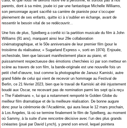
cœur, et que nous ne devons notre vie à personne, et surtout pas à nos
parents, dont à sa mère, jouée ici par une fantastique Michelle Williams,
son personnage ayant sacrifié sa carrière de pianiste pour s’occuper
pleinement de ses enfants, quitte ici à s’oublier en échange, avant de
ressentir le besoin vital de se redécouvrir...
Une fois de plus, Spielberg a confié ici la partition musicale du film à John
Williams (91 ans), marquant ainsi leur 29e collaboration
cinématographique, et le 50e anniversaire de leur premier film (pour le
troisième du réalisateur, « Sugarland Express », sorti en 1974). Enjouée,
orchestrale, bien que laissant manifestement place au piano, et
puissamment respectueuse des émotions cherchées ici par son metteur en
scène au travers de son film, la bande-originale est une nouvelle fois un
petit chef-d’œuvre, tout comme la photographie de Janusz Kamiski, autre
grand fidèle de celui qui vient de recevoir un hommage au Festival de
Berlin, ce 21 février 2023, bien que le travail de Kamiski ait été injustement
boudé aux Oscar, ne recevant pas de nomination parmi les sept qu’a reçu
« The Fabelmans », lui qui a notamment remporté le Golden Globe du
meilleur film dramatique et de la meilleure réalisation. De bonne augure
donc pour la cérémonie de l’Académie, qui aura lieue le 12 mars prochain,
à Los Angeles, là où se termine finalement le film de Spielberg, au moment
où Sammy, à la suite d’une rencontre décisive avec l’un des plus grands
cinéastes (joué par David Lynch), y prend son envol, lequel pointera