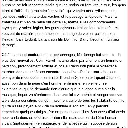
humaine se fait ressentir, tandis que les potins en font vite le tour, les gens
étant à l’affût de la moindre "nouvelle", qui viendra ainsi rythmer leurs
journées, entre la traite des vaches et le passage à l’épicerie. Mais la
fraternité est bien de mise sur cette île, même si les comportements
atypiques y soient légion, les gens agissant ainsi de leur plein grès, et
souvent de manière peu catholique, à l’image du violent policier local,
Peadar (Gary Lydon), battant son fils Dominic (Barry Keoghan), un peu
dérangé...
Côté casting et écriture de ses personnages, McDonagh fait une fois de
plus des merveilles. Colin Farrell incarne alors parfaitement un homme en
perdition, profondément attristé et pris au dépourvu parle le volte-face
extrême de son ami à son encontre, lequel va dès lors tout faire pour
essayer de reconquérir son amitié. Brendan Gleeson est quant à lui tout
aussi bon dans la peau d’un homme renfermé et en pleine crise
existentielle, qui ne demande rien d’autre que le silence humain et la
musique, lequel va s’enfermer dans une folie viscérale et vengeresse vis-
à-vis de sa condition, qui est finalement celle de tous les habitants de l’île,
quitte à faire payer le prix de sa solitude à son ami, en y perdant
cependant quelques doigts. Par ce personnage, "Les Banshees d’Inisherin"
nous parle donc de déchirure fraternelle, mais surtout de l’être humain
vivant (pratiquement) en autarcie, et de la bêtise qu’il suppose de son