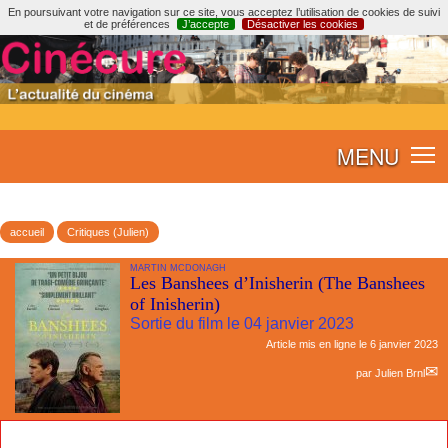
En poursuivant votre navigation sur ce site, vous acceptez l’utilisation de cookies de suivi
et de préférences
J’accepte
Désactiver les cookies
MENU
accueil
Critiques (Julien)
MARTIN MCDONAGH
Les Banshees d’Inisherin (The Banshees
of Inisherin)
Sortie du film le 04 janvier 2023
Article mis en ligne le
6 janvier 2023
par
Julien Brnl