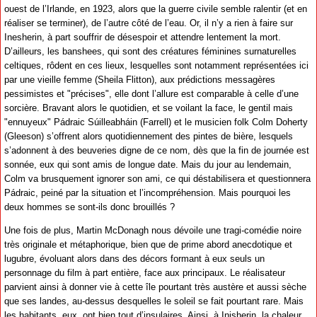
ouest de l’Irlande, en 1923, alors que la guerre civile semble ralentir (et en
réaliser se terminer), de l’autre côté de l’eau. Or, il n’y a rien à faire sur
Inesherin, à part souffrir de désespoir et attendre lentement la mort.
D’ailleurs, les banshees, qui sont des créatures féminines surnaturelles
celtiques, rôdent en ces lieux, lesquelles sont notamment représentées ici
par une vieille femme (Sheila Flitton), aux prédictions messagères
pessimistes et "précises", elle dont l’allure est comparable à celle d’une
sorcière. Bravant alors le quotidien, et se voilant la face, le gentil mais
"ennuyeux" Pádraic Súilleabháin (Farrell) et le musicien folk Colm Doherty
(Gleeson) s’offrent alors quotidiennement des pintes de bière, lesquels
s’adonnent à des beuveries digne de ce nom, dès que la fin de journée est
sonnée, eux qui sont amis de longue date. Mais du jour au lendemain,
Colm va brusquement ignorer son ami, ce qui déstabilisera et questionnera
Pádraic, peiné par la situation et l’incompréhension. Mais pourquoi les
deux hommes se sont-ils donc brouillés ?
Une fois de plus, Martin McDonagh nous dévoile une tragi-comédie noire
très originale et métaphorique, bien que de prime abord anecdotique et
lugubre, évoluant alors dans des décors formant à eux seuls un
personnage du film à part entière, face aux principaux. Le réalisateur
parvient ainsi à donner vie à cette île pourtant très austère et aussi sèche
que ses landes, au-dessus desquelles le soleil se fait pourtant rare. Mais
les habitants, eux, ont bien tout d’insulaires. Ainsi, à Inisherin, la chaleur