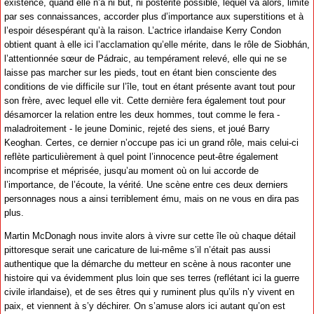
existence, quand elle n’a ni but, ni postérité possible, lequel va alors, limité
par ses connaissances, accorder plus d’importance aux superstitions et à
l’espoir désespérant qu’à la raison. L’actrice irlandaise Kerry Condon
obtient quant à elle ici l’acclamation qu’elle mérite, dans le rôle de Siobhán,
l’attentionnée sœur de Pádraic, au tempérament relevé, elle qui ne se
laisse pas marcher sur les pieds, tout en étant bien consciente des
conditions de vie difficile sur l’île, tout en étant présente avant tout pour
son frère, avec lequel elle vit. Cette dernière fera également tout pour
désamorcer la relation entre les deux hommes, tout comme le fera -
maladroitement - le jeune Dominic, rejeté des siens, et joué Barry
Keoghan. Certes, ce dernier n’occupe pas ici un grand rôle, mais celui-ci
reflète particulièrement à quel point l’innocence peut-être également
incomprise et méprisée, jusqu’au moment où on lui accorde de
l’importance, de l’écoute, la vérité. Une scène entre ces deux derniers
personnages nous a ainsi terriblement ému, mais on ne vous en dira pas
plus.
Martin McDonagh nous invite alors à vivre sur cette île où chaque détail
pittoresque serait une caricature de lui-même s’il n’était pas aussi
authentique que la démarche du metteur en scène à nous raconter une
histoire qui va évidemment plus loin que ses terres (reflétant ici la guerre
civile irlandaise), et de ses êtres qui y ruminent plus qu’ils n’y vivent en
paix, et viennent à s’y déchirer. On s’amuse alors ici autant qu’on est