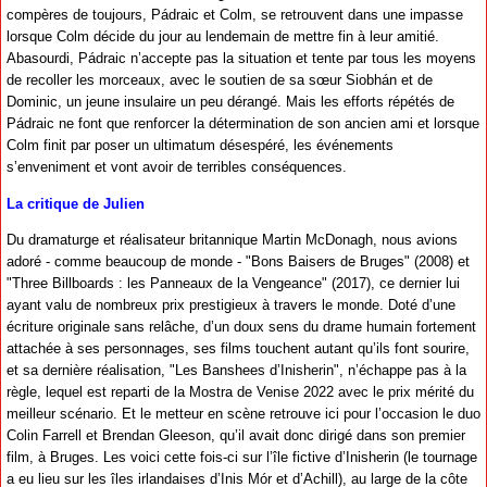
compères de toujours, Pádraic et Colm, se retrouvent dans une impasse
lorsque Colm décide du jour au lendemain de mettre fin à leur amitié.
Abasourdi, Pádraic n’accepte pas la situation et tente par tous les moyens
de recoller les morceaux, avec le soutien de sa sœur Siobhán et de
Dominic, un jeune insulaire un peu dérangé. Mais les efforts répétés de
Pádraic ne font que renforcer la détermination de son ancien ami et lorsque
Colm finit par poser un ultimatum désespéré, les événements
s’enveniment et vont avoir de terribles conséquences.
La critique de Julien
Du dramaturge et réalisateur britannique Martin McDonagh, nous avions
adoré - comme beaucoup de monde - "Bons Baisers de Bruges" (2008) et
"Three Billboards : les Panneaux de la Vengeance" (2017), ce dernier lui
ayant valu de nombreux prix prestigieux à travers le monde. Doté d’une
écriture originale sans relâche, d’un doux sens du drame humain fortement
attachée à ses personnages, ses films touchent autant qu’ils font sourire,
et sa dernière réalisation, "Les Banshees d’Inisherin", n’échappe pas à la
règle, lequel est reparti de la Mostra de Venise 2022 avec le prix mérité du
meilleur scénario. Et le metteur en scène retrouve ici pour l’occasion le duo
Colin Farrell et Brendan Gleeson, qu’il avait donc dirigé dans son premier
film, à Bruges. Les voici cette fois-ci sur l’île fictive d’Inisherin (le tournage
a eu lieu sur les îles irlandaises d’Inis Mór et d’Achill), au large de la côte