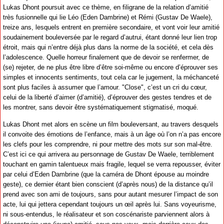
Lukas Dhont poursuit avec ce thème, en filigrane de la relation d’amitié
très fusionnelle qui lie Léo (Eden Dambrine) et Rémi (Gustav De Waele),
treize ans, lesquels entrent en première secondaire, et vont voir leur amitié
soudainement bouleversée par le regard d’autrui, étant donné leur lien trop
étroit, mais qui n’entre déjà plus dans la norme de la société, et cela dès
l’adolescence. Quelle horreur finalement que de devoir se renfermer, de
(se) rejeter, de ne plus être libre d’être soi-même ou encore d’éprouver ses
simples et innocents sentiments, tout cela car le jugement, la méchanceté
sont plus faciles à assumer que l’amour. "Close", c’est un cri du cœur,
celui de la liberté d’aimer (d’amitié), d’éprouver des gestes tendres et de
les montrer, sans devoir être systématiquement stigmatisé, moqué.
Lukas Dhont met alors en scène un film bouleversant, au travers desquels
il convoite des émotions de l’enfance, mais à un âge où l’on n’a pas encore
les clefs pour les comprendre, ni pour mettre des mots sur son mal-être.
C’est ici ce qui arrivera au personnage de Gustav De Waele, terriblement
touchant en gamin talentueux mais fragile, lequel se verra repousser, éviter
par celui d’Eden Dambrine (que la caméra de Dhont épouse au moindre
geste), ce dernier étant bien conscient (d’après nous) de la distance qu’il
prend avec son ami de toujours, sans pour autant mesurer l’impact de son
acte, lui qui jettera cependant toujours un œil après lui. Sans voyeurisme,
ni sous-entendus, le réalisateur et son coscénariste parviennent alors à