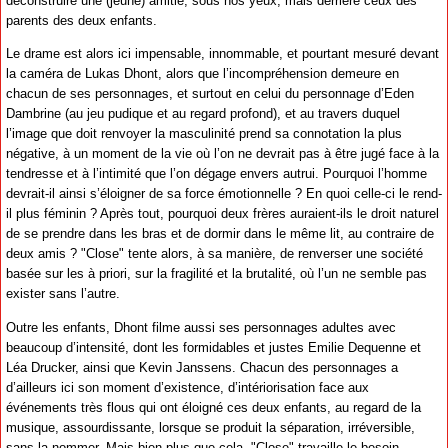
déconstruire une (jeune) amitié, sous nos yeux, mais derrière ceux des
parents des deux enfants.
Le drame est alors ici impensable, innommable, et pourtant mesuré devant
la caméra de Lukas Dhont, alors que l’incompréhension demeure en
chacun de ses personnages, et surtout en celui du personnage d’Eden
Dambrine (au jeu pudique et au regard profond), et au travers duquel
l’image que doit renvoyer la masculinité prend sa connotation la plus
négative, à un moment de la vie où l’on ne devrait pas à être jugé face à la
tendresse et à l’intimité que l’on dégage envers autrui. Pourquoi l’homme
devrait-il ainsi s’éloigner de sa force émotionnelle ? En quoi celle-ci le rend-
il plus féminin ? Après tout, pourquoi deux frères auraient-ils le droit naturel
de se prendre dans les bras et de dormir dans le même lit, au contraire de
deux amis ? "Close" tente alors, à sa manière, de renverser une société
basée sur les à priori, sur la fragilité et la brutalité, où l’un ne semble pas
exister sans l’autre.
Outre les enfants, Dhont filme aussi ses personnages adultes avec
beaucoup d’intensité, dont les formidables et justes Emilie Dequenne et
Léa Drucker, ainsi que Kevin Janssens. Chacun des personnages a
d’ailleurs ici son moment d’existence, d’intériorisation face aux
événements très flous qui ont éloigné ces deux enfants, au regard de la
musique, assourdissante, lorsque se produit la séparation, irréversible,
sans la nommer. Mais bien plus que cela, "Close" travaille le besoin