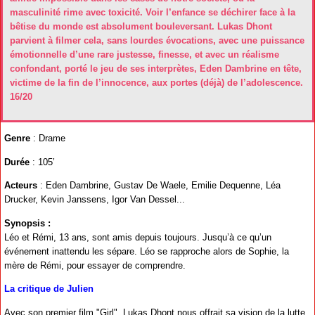
masculinité rime avec toxicité. Voir l’enfance se déchirer face à la
bêtise du monde est absolument bouleversant. Lukas Dhont
parvient à filmer cela, sans lourdes évocations, avec une puissance
émotionnelle d’une rare justesse, finesse, et avec un réalisme
confondant, porté le jeu de ses interprètes, Eden Dambrine en tête,
victime de la fin de l’innocence, aux portes (déjà) de l’adolescence.
16/20
Genre
: Drame
Durée
: 105’
Acteurs
: Eden Dambrine, Gustav De Waele, Emilie Dequenne, Léa
Drucker, Kevin Janssens, Igor Van Dessel...
Synopsis :
Léo et Rémi, 13 ans, sont amis depuis toujours. Jusqu’à ce qu’un
événement inattendu les sépare. Léo se rapproche alors de Sophie, la
mère de Rémi, pour essayer de comprendre.
La critique de Julien
Avec son premier film "Girl", Lukas Dhont nous offrait sa vision de la lutte