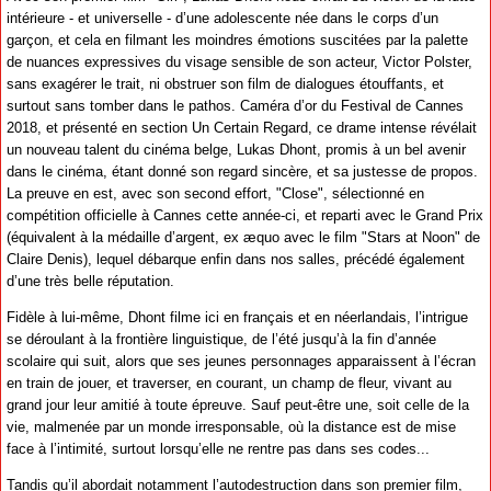
intérieure - et universelle - d’une adolescente née dans le corps d’un
garçon, et cela en filmant les moindres émotions suscitées par la palette
de nuances expressives du visage sensible de son acteur, Victor Polster,
sans exagérer le trait, ni obstruer son film de dialogues étouffants, et
surtout sans tomber dans le pathos. Caméra d’or du Festival de Cannes
2018, et présenté en section Un Certain Regard, ce drame intense révélait
un nouveau talent du cinéma belge, Lukas Dhont, promis à un bel avenir
dans le cinéma, étant donné son regard sincère, et sa justesse de propos.
La preuve en est, avec son second effort, "Close", sélectionné en
compétition officielle à Cannes cette année-ci, et reparti avec le Grand Prix
(équivalent à la médaille d’argent, ex æquo avec le film "Stars at Noon" de
Claire Denis), lequel débarque enfin dans nos salles, précédé également
d’une très belle réputation.
Fidèle à lui-même, Dhont filme ici en français et en néerlandais, l’intrigue
se déroulant à la frontière linguistique, de l’été jusqu’à la fin d’année
scolaire qui suit, alors que ses jeunes personnages apparaissent à l’écran
en train de jouer, et traverser, en courant, un champ de fleur, vivant au
grand jour leur amitié à toute épreuve. Sauf peut-être une, soit celle de la
vie, malmenée par un monde irresponsable, où la distance est de mise
face à l’intimité, surtout lorsqu’elle ne rentre pas dans ses codes...
Tandis qu’il abordait notamment l’autodestruction dans son premier film,