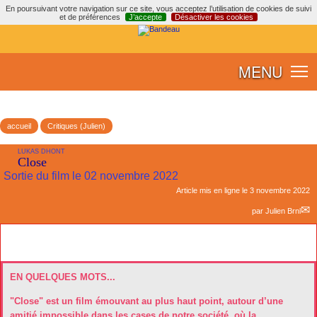
En poursuivant votre navigation sur ce site, vous acceptez l’utilisation de cookies de suivi
et de préférences
J’accepte
Désactiver les cookies
MENU
accueil
Critiques (Julien)
LUKAS DHONT
Close
Sortie du film le 02 novembre 2022
Article mis en ligne le
3 novembre 2022
par
Julien Brnl
EN QUELQUES MOTS...
"Close" est un film émouvant au plus haut point, autour d’une
amitié impossible dans les cases de notre société, où la