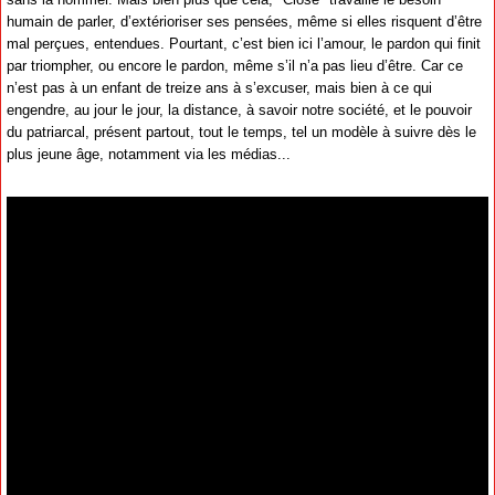
humain de parler, d’extérioriser ses pensées, même si elles risquent d’être
mal perçues, entendues. Pourtant, c’est bien ici l’amour, le pardon qui finit
par triompher, ou encore le pardon, même s’il n’a pas lieu d’être. Car ce
n’est pas à un enfant de treize ans à s’excuser, mais bien à ce qui
engendre, au jour le jour, la distance, à savoir notre société, et le pouvoir
du patriarcal, présent partout, tout le temps, tel un modèle à suivre dès le
plus jeune âge, notamment via les médias...