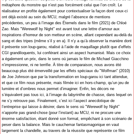
métaphore du monstre qui n’est pas forcément celui que l’on croît. Le
réalisateur en profite également pour contextualiser la façon dont ceux-ci
ont déjà existé au sein du MCU, malgré l’absence de mentions
précédentes, un peu à l’image des Éternels dans le film (2021) de Chloé
Zao. Mais "Werewolf by Night" est avant tout une lettre d’amour aux
inspirations d’horreur de son metteur en scène, allant cependant au-delà du
sang et des tripes (même s’il y en a). Il n’y a qu’à observer la manière dont
il présente son loup-garou, réalisé à l’aide de maquillage plutôt que d’effets
CGI grandiloquents, lui conférant ainsi un aspect humanisé. Mais ce choix
a également un prix, dans le sens où jamais le film de Michael Giacchino
n’impressionne, ni ne terrifie. À titre de comparaison, nous avons été
beaucoup plus été émerveillé par les effets spéciaux du "Wolfman" (2010)
de Joe Johnson que par la transformation en loup-garou ici tant attendue,
et que ce film nous présente, mais filmée ici en hors-champ, qu’un jeu de
lumière et d’ombres nous permet d’imaginer. Enfin, les décors ne
s’équivalent pas tous ici, à l’image du labyrinthe de chasse, dans lequel on
ne s’y retrouve pas. Finalement, c’est ici l’aspect anecdotique de
l’entreprise qui laisse à désirer, dans le sens où "Werewolf by Night"
n’apporte pas grand-chose (pour l’instant) au MCU, ni ne procure une
énorme satisfaction, étant donné son format, empêchant à son scénario de
peser dans la balance. Mais le cauchemar fantasmagorique en vaut
largement la chandelle, au travers de la réussite que représente ce film