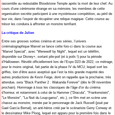
rassemble au redoutable Bloodstone Temple après la mort de leur chef. Au
cours d’une cérémonie étrange en sa mémoire, les membres de cette
organisation secrète participent à une mystérieuse compétition, au péril de
leur vie, dans l’espoir de récupérer une relique magique. Cette course au
trésor les conduira à affronter un monstre terrifiant.
La critique de Julien
Entre ses grosses sorties cinéma et ses séries, l’univers
cinématographique Marvel se lance cette fois-ci dans la course aux
"Marvel Special", avec "Werewolf by Night", lequel est un téléfilm,
disponible sur Disney+, sortant pile-poil (et à poils !) pour la période
d’Halloween. Révélé officiellement lors de l’Expo D23 de 2022, ce métrage,
pour le moins original, fait partie de la phase IV du MCU, lequel sort les
griffes, loin d’être aussi aseptisé que l’est la très grande majorité des
autres productions de Kevin Feige, dont on rappelle que la prochaine, très
attendue, sera "Black Panther 2 : Wakanda Forever" (dès le 09 novembre
prochain). Hommage à tous les classiques de l’âge d’or du cinéma
d’horreur, et notamment à celui de la Hammer ("Dracula", "Frankenstein",
"Le Monstre", "La Nuit du Loup-garou", etc.), ce film met en scène une
chasse au monstre, menée par le personnage de Jack Russell (joué par
Gael García Bernal), un anti-héros créé par le scénariste Gerry Conway et
le dessinateur Mike Ploog, lequel est apparu pour la première fois dans le