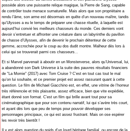
possède alors une puissante relique magique, la Pierre de Sang, capable
de contrôler toute menace surnaturelle. Mais alors que son propriétaire a
rendu l’âme, son arme est désormais en quête d’un nouveau maître, tandis
qu’Ulysses a eu le temps de préparer une chasse rituelle, à laquelle est
aujourd’hui convié les meilleurs chasseurs du monde. Ces derniers vont
devoir s’entretuer et affronter une créature dans un labyrinthe du pavillon
de chasse d’Ulysses, afin de devenir le prochain détenteur de cette
gemme, accrochée pour le coup au dos dudit montre. Malheur dès lors à
celui qui se trouverait parmi ces chasseurs...
Et si Marvel parvenait à aboutir en un Monsterverse, alors qu’Universal, lui,
a abandonné son Dark Universe à la suite des pauvres résultats financiers
de "La Momie" (2017) avec Tom Cruise ? C’est en tout cas tout le mal
qu’on lui souhaite, et ce premier projet est assez rassurant quant à cette
question. Le film de Michael Giacchino est, en effet, une vitrine de l’horreur
très référencée et très plaisante, assez efficace, bien que vite expédiée,
étant donné son format. C’est un film qui brille avant tout pour sa
cinématographique que pour son contenu narratif, lui qui s’avère très court,
et ayant dès lors que peu de temps pour pouvoir développer ses
personnages principaux, ce qui est assez frustrant. Mais on ose espérer
les revoir très bientôt !
Il y est alors question du poids d’un lourd héritage familial, ou encore de la