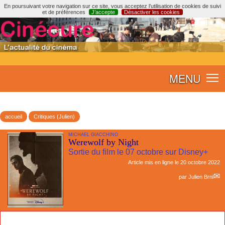
En poursuivant votre navigation sur ce site, vous acceptez l’utilisation de cookies de suivi
et de préférences
J’accepte
Désactiver les cookies
MENU
accueil
Critiques (Julien)
MICHAEL GIACCHINO
Werewolf by Night
Sortie du film le 07 octobre sur Disney+
Article mis en ligne le
20 octobre 2022
par
Julien Brnl