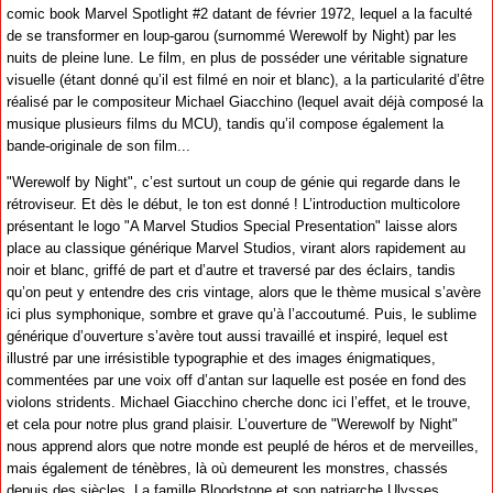
comic book Marvel Spotlight #2 datant de février 1972, lequel a la faculté
de se transformer en loup-garou (surnommé Werewolf by Night) par les
nuits de pleine lune. Le film, en plus de posséder une véritable signature
visuelle (étant donné qu’il est filmé en noir et blanc), a la particularité d’être
réalisé par le compositeur Michael Giacchino (lequel avait déjà composé la
musique plusieurs films du MCU), tandis qu’il compose également la
bande-originale de son film...
"Werewolf by Night", c’est surtout un coup de génie qui regarde dans le
rétroviseur. Et dès le début, le ton est donné ! L’introduction multicolore
présentant le logo "A Marvel Studios Special Presentation" laisse alors
place au classique générique Marvel Studios, virant alors rapidement au
noir et blanc, griffé de part et d’autre et traversé par des éclairs, tandis
qu’on peut y entendre des cris vintage, alors que le thème musical s’avère
ici plus symphonique, sombre et grave qu’à l’accoutumé. Puis, le sublime
générique d’ouverture s’avère tout aussi travaillé et inspiré, lequel est
illustré par une irrésistible typographie et des images énigmatiques,
commentées par une voix off d’antan sur laquelle est posée en fond des
violons stridents. Michael Giacchino cherche donc ici l’effet, et le trouve,
et cela pour notre plus grand plaisir. L’ouverture de "Werewolf by Night"
nous apprend alors que notre monde est peuplé de héros et de merveilles,
mais également de ténèbres, là où demeurent les monstres, chassés
depuis des siècles. La famille Bloodstone et son patriarche Ulysses