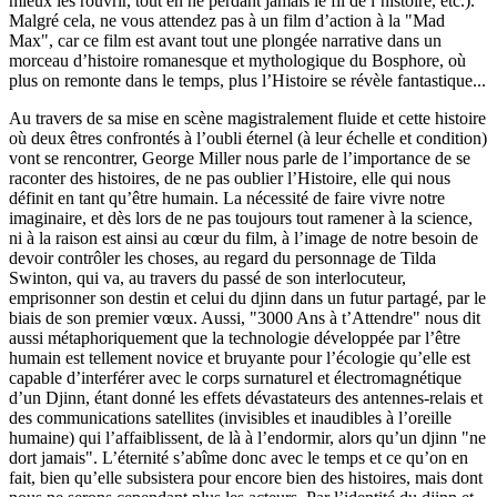
mieux les rouvrir, tout en ne perdant jamais le fil de l’histoire, etc.).
Malgré cela, ne vous attendez pas à un film d’action à la "Mad
Max", car ce film est avant tout une plongée narrative dans un
morceau d’histoire romanesque et mythologique du Bosphore, où
plus on remonte dans le temps, plus l’Histoire se révèle fantastique...
Au travers de sa mise en scène magistralement fluide et cette histoire
où deux êtres confrontés à l’oubli éternel (à leur échelle et condition)
vont se rencontrer, George Miller nous parle de l’importance de se
raconter des histoires, de ne pas oublier l’Histoire, elle qui nous
définit en tant qu’être humain. La nécessité de faire vivre notre
imaginaire, et dès lors de ne pas toujours tout ramener à la science,
ni à la raison est ainsi au cœur du film, à l’image de notre besoin de
devoir contrôler les choses, au regard du personnage de Tilda
Swinton, qui va, au travers du passé de son interlocuteur,
emprisonner son destin et celui du djinn dans un futur partagé, par le
biais de son premier vœux. Aussi, "3000 Ans à t’Attendre" nous dit
aussi métaphoriquement que la technologie développée par l’être
humain est tellement novice et bruyante pour l’écologie qu’elle est
capable d’interférer avec le corps surnaturel et électromagnétique
d’un Djinn, étant donné les effets dévastateurs des antennes-relais et
des communications satellites (invisibles et inaudibles à l’oreille
humaine) qui l’affaiblissent, de là à l’endormir, alors qu’un djinn "ne
dort jamais". L’éternité s’abîme donc avec le temps et ce qu’on en
fait, bien qu’elle subsistera pour encore bien des histoires, mais dont