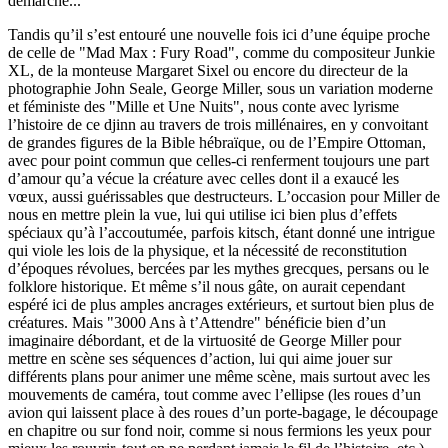
démarche...
Tandis qu’il s’est entouré une nouvelle fois ici d’une équipe proche
de celle de "Mad Max : Fury Road", comme du compositeur Junkie
XL, de la monteuse Margaret Sixel ou encore du directeur de la
photographie John Seale, George Miller, sous un variation moderne
et féministe des "Mille et Une Nuits", nous conte avec lyrisme
l’histoire de ce djinn au travers de trois millénaires, en y convoitant
de grandes figures de la Bible hébraïque, ou de l’Empire Ottoman,
avec pour point commun que celles-ci renferment toujours une part
d’amour qu’a vécue la créature avec celles dont il a exaucé les
vœux, aussi guérissables que destructeurs. L’occasion pour Miller de
nous en mettre plein la vue, lui qui utilise ici bien plus d’effets
spéciaux qu’à l’accoutumée, parfois kitsch, étant donné une intrigue
qui viole les lois de la physique, et la nécessité de reconstitution
d’époques révolues, bercées par les mythes grecques, persans ou le
folklore historique. Et même s’il nous gâte, on aurait cependant
espéré ici de plus amples ancrages extérieurs, et surtout bien plus de
créatures. Mais "3000 Ans à t’Attendre" bénéficie bien d’un
imaginaire débordant, et de la virtuosité de George Miller pour
mettre en scène ses séquences d’action, lui qui aime jouer sur
différents plans pour animer une même scène, mais surtout avec les
mouvements de caméra, tout comme avec l’ellipse (les roues d’un
avion qui laissent place à des roues d’un porte-bagage, le découpage
en chapitre ou sur fond noir, comme si nous fermions les yeux pour