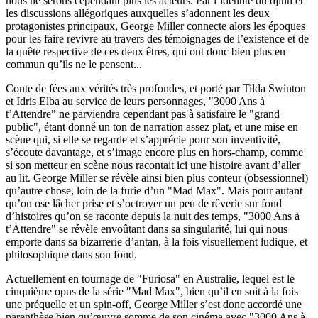
nous ne serons cependant plus les acteurs. Par l’identité du djinn et
les discussions allégoriques auxquelles s’adonnent les deux
protagonistes principaux, George Miller connecte alors les époques
pour les faire revivre au travers des témoignages de l’existence et de
la quête respective de ces deux êtres, qui ont donc bien plus en
commun qu’ils ne le pensent...
Conte de fées aux vérités très profondes, et porté par Tilda Swinton
et Idris Elba au service de leurs personnages, "3000 Ans à
t’Attendre" ne parviendra cependant pas à satisfaire le "grand
public", étant donné un ton de narration assez plat, et une mise en
scène qui, si elle se regarde et s’apprécie pour son inventivité,
s’écoute davantage, et s’image encore plus en hors-champ, comme
si son metteur en scène nous racontait ici une histoire avant d’aller
au lit. George Miller se révèle ainsi bien plus conteur (obsessionnel)
qu’autre chose, loin de la furie d’un "Mad Max". Mais pour autant
qu’on ose lâcher prise et s’octroyer un peu de rêverie sur fond
d’histoires qu’on se raconte depuis la nuit des temps, "3000 Ans à
t’Attendre" se révèle envoûtant dans sa singularité, lui qui nous
emporte dans sa bizarrerie d’antan, à la fois visuellement ludique, et
philosophique dans son fond.
Actuellement en tournage de "Furiosa" en Australie, lequel est le
cinquième opus de la série "Mad Max", bien qu’il en soit à la fois
une préquelle et un spin-off, George Miller s’est donc accordé une
parenthèse bien qu’œuvre somme de son cinéma avec "3000 Ans à