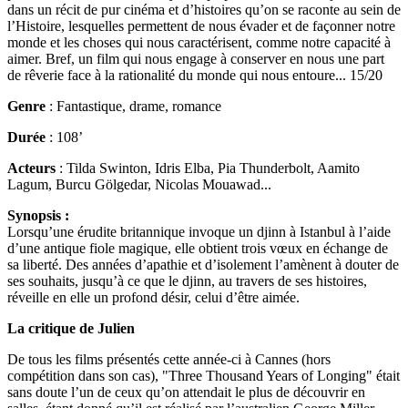
dans un récit de pur cinéma et d’histoires qu’on se raconte au sein de
l’Histoire, lesquelles permettent de nous évader et de façonner notre
monde et les choses qui nous caractérisent, comme notre capacité à
aimer. Bref, un film qui nous engage à conserver en nous une part
de rêverie face à la rationalité du monde qui nous entoure... 15/20
Genre
: Fantastique, drame, romance
Durée
: 108’
Acteurs
: Tilda Swinton, Idris Elba, Pia Thunderbolt, Aamito
Lagum, Burcu Gölgedar, Nicolas Mouawad...
Synopsis :
Lorsqu’une érudite britannique invoque un djinn à Istanbul à l’aide
d’une antique fiole magique, elle obtient trois vœux en échange de
sa liberté. Des années d’apathie et d’isolement l’amènent à douter de
ses souhaits, jusqu’à ce que le djinn, au travers de ses histoires,
réveille en elle un profond désir, celui d’être aimée.
La critique de Julien
De tous les films présentés cette année-ci à Cannes (hors
compétition dans son cas), "Three Thousand Years of Longing" était
sans doute l’un de ceux qu’on attendait le plus de découvrir en