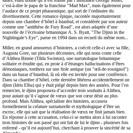
salles, étant donné qu’il est réalisé par l’australien George Miller,
c’est-à-dire le papa de la franchise "Mad Max", mais également pour
l’audace de ce projet pharaonique, qui sort de l’ordinaire du
divertissement. Cette romance épique, racontée majoritairement
depuis une chambre d’hôtel à Istanbul, et considérée par son auteur
comme une "antithèse de Fury Road", est alors adaptée d’une
nouvelle de l’écrivaine britannique A. S. Byatt, "The Djinn in the
Nightingale’s Eye", parue en 1994 dans un recueil du même nom...
Miller, en grand amoureux d’histoires, a coécrit celle-ci avec sa fille,
Augusta Gore, sur plusieurs décennies, elle qui nous conte celle
d’Alithea Binnie (Tilda Swinton), une narratologue britannique
solitaire et érudite qui, en proie à d’étranges hallucinations d’êtres
démoniaques, tombera sur une fiole antique (un "œil-de-rossignol")
dans un bazar d’Istanbul, là où elle est invitée pour une conférence.
Dans sa chambre d’hôtel, cette dernière libérera accidentellement un
djinn (Idris Elba) qui y était piégé depuis bien des années. Pour l’en
remercier, le djinn proposera d’accorder trois souhaits à Alithea,
pour autant qu’il s’agisse de vœux que son cœur désir au plus
profond. Mais Alithea, spécialiste des histoires, accusera
formellement la créature surnaturelle et mythologique d’être un
escroc, elle qui sait que la réalisation de vœux ne finit jamais bien.
En réponse à cette accusation, celui-ci se mettra alors à lui raconter
trois histoires de son passé qui ont fait de lui le djinn - plusieurs fois
enfermé - qu’il est aujourd’hui, cherchant à prouver la sincérité de sa