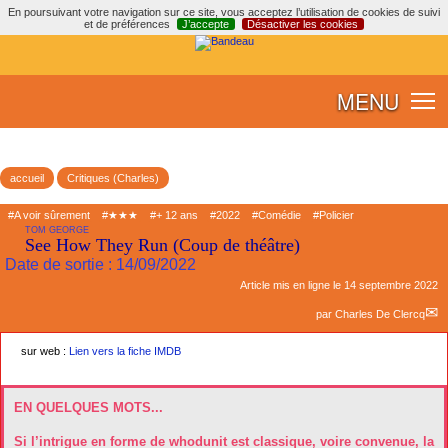
En poursuivant votre navigation sur ce site, vous acceptez l’utilisation de cookies de suivi
et de préférences
J’accepte
Désactiver les cookies
MENU
accueil
Critiques (Charles)
#A voir sûrement
#★★★
#+ 12 ans
#2022
#Comédie
#Policier
TOM GEORGE
See How They Run (Coup de théâtre)
Date de sortie : 14/09/2022
Article mis en ligne le
14 septembre 2022
par
Charles De Clercq
sur web :
Lien vers la fiche IMDB
EN QUELQUES MOTS...
Si l’intrigue en forme de whodunit est classique, voire convenue, la