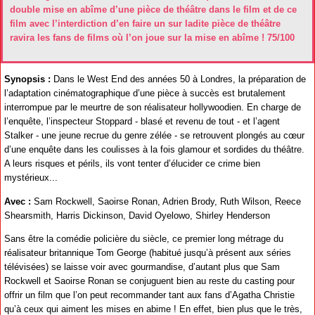
double mise en abîme d’une pièce de théâtre dans le film et de ce
film avec l’interdiction d’en faire un sur ladite pièce de théâtre
ravira les fans de films où l’on joue sur la mise en abîme ! 75/100
Synopsis :
Dans le West End des années 50 à Londres, la préparation de
l’adaptation cinématographique d’une pièce à succès est brutalement
interrompue par le meurtre de son réalisateur hollywoodien. En charge de
l’enquête, l’inspecteur Stoppard - blasé et revenu de tout - et l’agent
Stalker - une jeune recrue du genre zélée - se retrouvent plongés au cœur
d’une enquête dans les coulisses à la fois glamour et sordides du théâtre.
A leurs risques et périls, ils vont tenter d’élucider ce crime bien
mystérieux...
Avec :
Sam Rockwell, Saoirse Ronan, Adrien Brody, Ruth Wilson, Reece
Shearsmith, Harris Dickinson, David Oyelowo, Shirley Henderson
Sans être la comédie policière du siècle, ce premier long métrage du
réalisateur britannique Tom George (habitué jusqu’à présent aux séries
télévisées) se laisse voir avec gourmandise, d’autant plus que Sam
Rockwell et Saoirse Ronan se conjuguent bien au reste du casting pour
offrir un film que l’on peut recommander tant aux fans d’Agatha Christie
qu’à ceux qui aiment les mises en abime ! En effet, bien plus que le très,