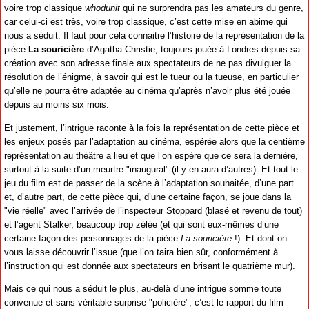
voire trop classique
whodunit
qui ne surprendra pas les amateurs du genre,
car celui-ci est très, voire trop classique, c’est cette mise en abime qui
nous a séduit. Il faut pour cela connaitre l’histoire de la représentation de la
pièce
La souricière
d’Agatha Christie, toujours jouée à Londres depuis sa
création avec son adresse finale aux spectateurs de ne pas divulguer la
résolution de l’énigme, à savoir qui est le tueur ou la tueuse, en particulier
qu’elle ne pourra être adaptée au cinéma qu’après n’avoir plus été jouée
depuis au moins six mois.
Et justement, l’intrigue raconte à la fois la représentation de cette pièce et
les enjeux posés par l’adaptation au cinéma, espérée alors que la centième
représentation au théâtre a lieu et que l’on espère que ce sera la dernière,
surtout à la suite d’un meurtre "inaugural" (il y en aura d’autres). Et tout le
jeu du film est de passer de la scène à l’adaptation souhaitée, d’une part
et, d’autre part, de cette pièce qui, d’une certaine façon, se joue dans la
"vie réelle" avec l’arrivée de l’inspecteur Stoppard (blasé et revenu de tout)
et l’agent Stalker, beaucoup trop zélée (et qui sont eux-mêmes d’une
certaine façon des personnages de la pièce
La souricière
!). Et dont on
vous laisse découvrir l’issue (que l’on taira bien sûr, conformément à
l’instruction qui est donnée aux spectateurs en brisant le quatrième mur).
Mais ce qui nous a séduit le plus, au-delà d’une intrigue somme toute
convenue et sans véritable surprise "policière", c’est le rapport du film