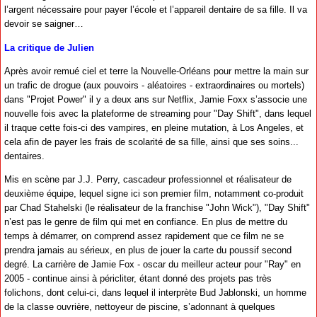
l’argent nécessaire pour payer l’école et l’appareil dentaire de sa fille. Il va
devoir se saigner…
La critique de Julien
Après avoir remué ciel et terre la Nouvelle-Orléans pour mettre la main sur
un trafic de drogue (aux pouvoirs - aléatoires - extraordinaires ou mortels)
dans "Projet Power" il y a deux ans sur Netflix, Jamie Foxx s’associe une
nouvelle fois avec la plateforme de streaming pour "Day Shift", dans lequel
il traque cette fois-ci des vampires, en pleine mutation, à Los Angeles, et
cela afin de payer les frais de scolarité de sa fille, ainsi que ses soins...
dentaires.
Mis en scène par J.J. Perry, cascadeur professionnel et réalisateur de
deuxième équipe, lequel signe ici son premier film, notamment co-produit
par Chad Stahelski (le réalisateur de la franchise "John Wick"), "Day Shift"
n’est pas le genre de film qui met en confiance. En plus de mettre du
temps à démarrer, on comprend assez rapidement que ce film ne se
prendra jamais au sérieux, en plus de jouer la carte du poussif second
degré. La carrière de Jamie Fox - oscar du meilleur acteur pour "Ray" en
2005 - continue ainsi à péricliter, étant donné des projets pas très
folichons, dont celui-ci, dans lequel il interprète Bud Jablonski, un homme
de la classe ouvrière, nettoyeur de piscine, s’adonnant à quelques