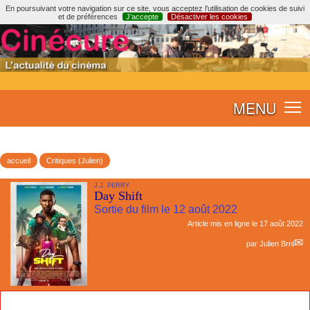
En poursuivant votre navigation sur ce site, vous acceptez l’utilisation de cookies de suivi
et de préférences
J’accepte
Désactiver les cookies
MENU
accueil
Critiques (Julien)
J.J. PERRY
Day Shift
Sortie du film le 12 août 2022
Article mis en ligne le
17 août 2022
par
Julien Brnl