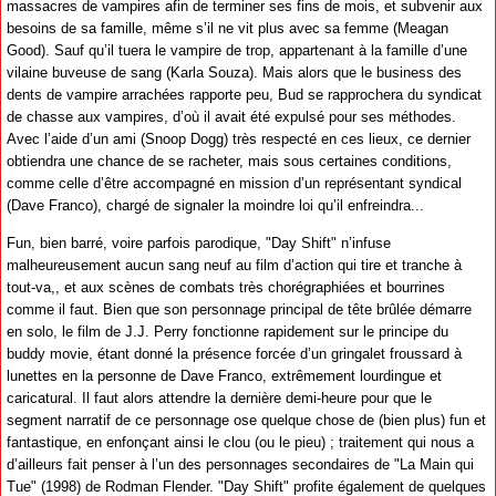
massacres de vampires afin de terminer ses fins de mois, et subvenir aux
besoins de sa famille, même s’il ne vit plus avec sa femme (Meagan
Good). Sauf qu’il tuera le vampire de trop, appartenant à la famille d’une
vilaine buveuse de sang (Karla Souza). Mais alors que le business des
dents de vampire arrachées rapporte peu, Bud se rapprochera du syndicat
de chasse aux vampires, d’où il avait été expulsé pour ses méthodes.
Avec l’aide d’un ami (Snoop Dogg) très respecté en ces lieux, ce dernier
obtiendra une chance de se racheter, mais sous certaines conditions,
comme celle d’être accompagné en mission d’un représentant syndical
(Dave Franco), chargé de signaler la moindre loi qu’il enfreindra...
Fun, bien barré, voire parfois parodique, "Day Shift" n’infuse
malheureusement aucun sang neuf au film d’action qui tire et tranche à
tout-va,, et aux scènes de combats très chorégraphiées et bourrines
comme il faut. Bien que son personnage principal de tête brûlée démarre
en solo, le film de J.J. Perry fonctionne rapidement sur le principe du
buddy movie, étant donné la présence forcée d’un gringalet froussard à
lunettes en la personne de Dave Franco, extrêmement lourdingue et
caricatural. Il faut alors attendre la dernière demi-heure pour que le
segment narratif de ce personnage ose quelque chose de (bien plus) fun et
fantastique, en enfonçant ainsi le clou (ou le pieu) ; traitement qui nous a
d’ailleurs fait penser à l’un des personnages secondaires de "La Main qui
Tue" (1998) de Rodman Flender. "Day Shift" profite également de quelques