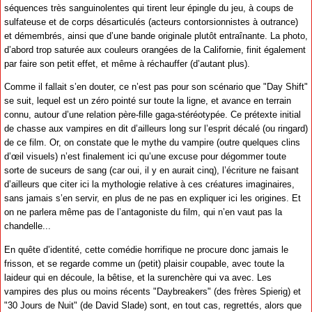
séquences très sanguinolentes qui tirent leur épingle du jeu, à coups de
sulfateuse et de corps désarticulés (acteurs contorsionnistes à outrance)
et démembrés, ainsi que d’une bande originale plutôt entraînante. La photo,
d’abord trop saturée aux couleurs orangées de la Californie, finit également
par faire son petit effet, et même à réchauffer (d’autant plus).
Comme il fallait s’en douter, ce n’est pas pour son scénario que "Day Shift"
se suit, lequel est un zéro pointé sur toute la ligne, et avance en terrain
connu, autour d’une relation père-fille gaga-stéréotypée. Ce prétexte initial
de chasse aux vampires en dit d’ailleurs long sur l’esprit décalé (ou ringard)
de ce film. Or, on constate que le mythe du vampire (outre quelques clins
d’œil visuels) n’est finalement ici qu’une excuse pour dégommer toute
sorte de suceurs de sang (car oui, il y en aurait cinq), l’écriture ne faisant
d’ailleurs que citer ici la mythologie relative à ces créatures imaginaires,
sans jamais s’en servir, en plus de ne pas en expliquer ici les origines. Et
on ne parlera même pas de l’antagoniste du film, qui n’en vaut pas la
chandelle...
En quête d’identité, cette comédie horrifique ne procure donc jamais le
frisson, et se regarde comme un (petit) plaisir coupable, avec toute la
laideur qui en découle, la bêtise, et la surenchère qui va avec. Les
vampires des plus ou moins récents "Daybreakers" (des frères Spierig) et
"30 Jours de Nuit" (de David Slade) sont, en tout cas, regrettés, alors que