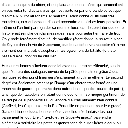
d’animation qui a du chien, et qui plaira aux jeunes héros qui sommeillent
en vos enfants, d’autant plus qu’il est porté ici par une bande éclectique
d’animaux plutôt attachants et marrants, étant donné qu’ils sont très
maladroits, eux qui devront d’abord apprendre à maîtriser leurs pouvoirs. Et
même si l’on finit par regarder sa montre, force est de constater que cette
histoire est remplie de jolis messages, sans pour autant en faire de trop.
On y parle forcément d’amitié, de sacrifice (étant donné la nouvelle place
de Krypto dans la vie de Superman, que le canidé devra accepter s’il aime
vraiment son maître), d’adoption, mais également de fatalité (le triste
passé d’Ace, dont on ne dira rien).
Humour et larmes s’invitent donc ici avec une certaine efficacité, tandis
que l’écriture des dialogues envoie de la pâtée pour chien, grâce à des
répliques et des punchlines qui s’enchaînent à rythme effréné. Le second
degré est également présent (à l’image d’un chaton transformé en une
machine de guerre, qui crache donc autre chose que des boules de poils),
ainsi que de l’autodérision, étant donné que le film se moque gentiment de
sa troupe de super-héros DC ou encore d’autres animaux bien connus
(Garfield, les Chipmunks et la Pat’Patrouille en prennent pour leur grade).
Sans oublier quelques bonnes idées visuelles très fantaisistes, qui
parsèment le tout. Bref, "Krypto et les Super-Animaux" parviendra
aisément à satisfaire les petits et grands fans de super-héros à deux ou