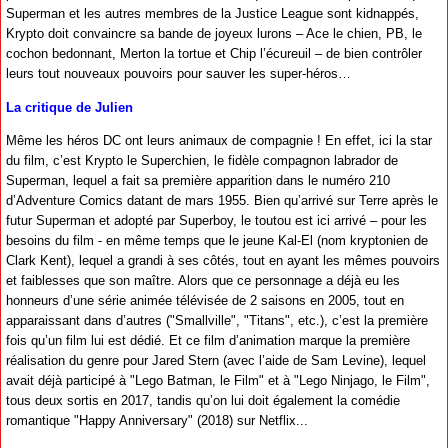
Superman et les autres membres de la Justice League sont kidnappés,
Krypto doit convaincre sa bande de joyeux lurons – Ace le chien, PB, le
cochon bedonnant, Merton la tortue et Chip l’écureuil – de bien contrôler
leurs tout nouveaux pouvoirs pour sauver les super-héros…
La critique de Julien
Même les héros DC ont leurs animaux de compagnie ! En effet, ici la star
du film, c’est Krypto le Superchien, le fidèle compagnon labrador de
Superman, lequel a fait sa première apparition dans le numéro 210
d’Adventure Comics datant de mars 1955. Bien qu’arrivé sur Terre après le
futur Superman et adopté par Superboy, le toutou est ici arrivé – pour les
besoins du film - en même temps que le jeune Kal-El (nom kryptonien de
Clark Kent), lequel a grandi à ses côtés, tout en ayant les mêmes pouvoirs
et faiblesses que son maître. Alors que ce personnage a déjà eu les
honneurs d’une série animée télévisée de 2 saisons en 2005, tout en
apparaissant dans d’autres ("Smallville", "Titans", etc.), c’est la première
fois qu’un film lui est dédié. Et ce film d’animation marque la première
réalisation du genre pour Jared Stern (avec l’aide de Sam Levine), lequel
avait déjà participé à "Lego Batman, le Film" et à "Lego Ninjago, le Film",
tous deux sortis en 2017, tandis qu’on lui doit également la comédie
romantique "Happy Anniversary" (2018) sur Netflix...