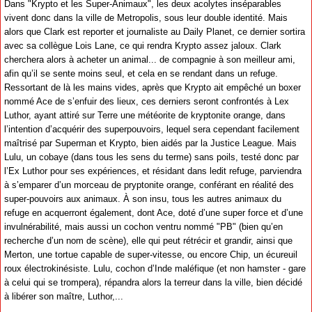
Dans "Krypto et les Super-Animaux", les deux acolytes inséparables
vivent donc dans la ville de Metropolis, sous leur double identité. Mais
alors que Clark est reporter et journaliste au Daily Planet, ce dernier sortira
avec sa collègue Lois Lane, ce qui rendra Krypto assez jaloux. Clark
cherchera alors à acheter un animal... de compagnie à son meilleur ami,
afin qu’il se sente moins seul, et cela en se rendant dans un refuge.
Ressortant de là les mains vides, après que Krypto ait empêché un boxer
nommé Ace de s’enfuir des lieux, ces derniers seront confrontés à Lex
Luthor, ayant attiré sur Terre une météorite de kryptonite orange, dans
l’intention d’acquérir des superpouvoirs, lequel sera cependant facilement
maîtrisé par Superman et Krypto, bien aidés par la Justice League. Mais
Lulu, un cobaye (dans tous les sens du terme) sans poils, testé donc par
l’Ex Luthor pour ses expériences, et résidant dans ledit refuge, parviendra
à s’emparer d’un morceau de pryptonite orange, conférant en réalité des
super-pouvoirs aux animaux. À son insu, tous les autres animaux du
refuge en acquerront également, dont Ace, doté d’une super force et d’une
invulnérabilité, mais aussi un cochon ventru nommé "PB" (bien qu’en
recherche d’un nom de scène), elle qui peut rétrécir et grandir, ainsi que
Merton, une tortue capable de super-vitesse, ou encore Chip, un écureuil
roux électrokinésiste. Lulu, cochon d’Inde maléfique (et non hamster - gare
à celui qui se trompera), répandra alors la terreur dans la ville, bien décidé
à libérer son maître, Luthor,...