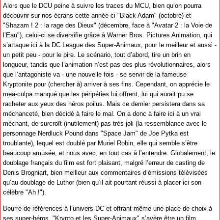
Alors que le DCU peine à suivre les traces du MCU, bien qu’on pourra
découvrir sur nos écrans cette année-ci "Black Adam" (octobre) et
"Shazam ! 2 : la rage des Dieux" (décembre, face à "Avatar 2 : la Voie de
l’Eau"), celui-ci se diversifie grâce à Warner Bros. Pictures Animation, qui
s’attaque ici à la DC League des Super-Animaux, pour le meilleur et aussi -
un petit peu - pour le pire. Le scénario, tout d’abord, tire un brin en
longueur, tandis que l’animation n’est pas des plus révolutionnaires, alors
que l’antagoniste va - une nouvelle fois - se servir de la fameuse
Kryptonite pour (chercher à) arriver à ses fins. Cependant, on apprécie le
mea-culpa manqué que les péripéties lui offrent, lui qui aurait pu se
racheter aux yeux des héros poilus. Mais ce dernier persistera dans sa
méchanceté, bien décidé à faire le mal. On a donc à faire ici à un vrai
méchant, de surcroît (inutilement) pas très joli (la ressemblance avec le
personnage Nerdluck Pound dans "Space Jam" de Joe Pytka est
troublante), lequel est doublé par Muriel Robin, elle qui semble s’être
beaucoup amusée, et nous avec, en tout cas à l’entendre. Globalement, le
doublage français du film est fort plaisant, malgré l’erreur de casting de
Denis Brogniart, bien meilleur aux commentaires d’émissions télévisées
qu’au doublage de Luthor (bien qu’il ait pourtant réussi à placer ici son
célèbre "Ah !").
Bourré de références à l’univers DC et offrant même une place de choix à
ses super-héros, "Krypto et les Super-Animaux" s’avère être un film